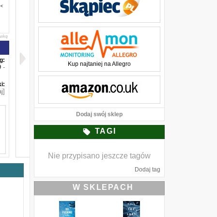
awkę
g:
Kup najtaniej na Allegro
-
i:
j]
Dodaj swój sklep
TAGI
Nie przypisano jeszcze tagów
a
.
Dodaj tag
m
e
W SKLEPACH
e