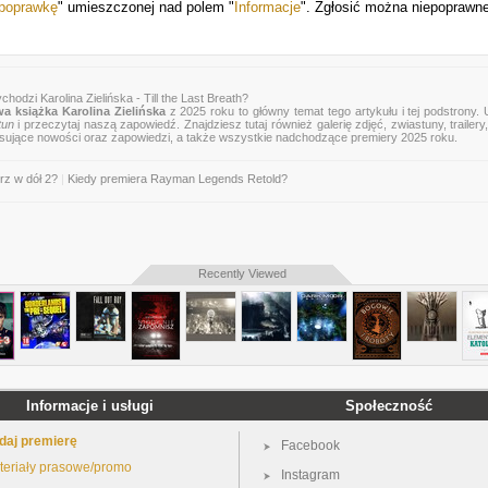
 poprawkę
" umieszczonej nad polem "
Informacje
". Zgłosić można niepoprawn
chodzi Karolina Zielińska - Till the Last Breath?
a książka Karolina Zielińska
z 2025 roku to główny temat tego artykułu i tej podstrony.
tun
i przeczytaj naszą zapowiedź. Znajdziesz tutaj również galerię zdjęć, zwiastuny, trailery,
esujące nowości oraz zapowiedzi, a także wszystkie nadchodzące premiery 2025 roku.
rz w dół 2?
|
Kiedy premiera Rayman Legends Retold?
Recently Viewed
Informacje i usługi
Społeczność
daj premierę
Facebook
teriały prasowe/promo
Instagram