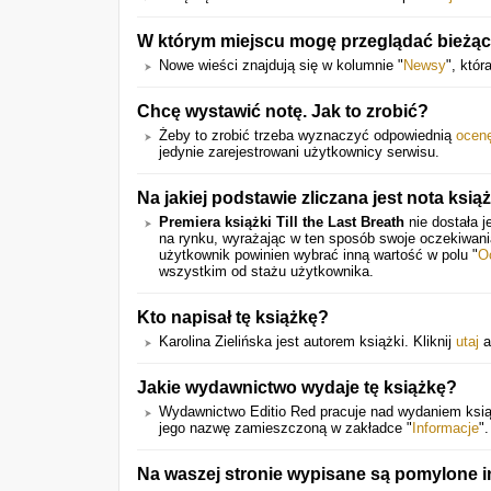
W którym miejscu mogę przeglądać bieżąc
Nowe wieści znajdują się w kolumnie "
Newsy
", któr
Chcę wystawić notę. Jak to zrobić?
Żeby to zrobić trzeba wyznaczyć odpowiednią
ocen
jedynie zarejestrowani użytkownicy serwisu.
Na jakiej podstawie zliczana jest nota ksią
Premiera książki Till the Last Breath
nie dostała j
na rynku, wyrażając w ten sposób swoje oczekiwan
użytkownik powinien wybrać inną wartość w polu "
O
wszystkim od stażu użytkownika.
Kto napisał tę książkę?
Karolina Zielińska jest autorem książki. Kliknij
utaj
a
Jakie wydawnictwo wydaje tę książkę?
Wydawnictwo Editio Red pracuje nad wydaniem ksią
jego nazwę zamieszczoną w zakładce "
Informacje
".
Na waszej stronie wypisane są pomylone i