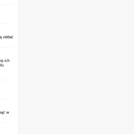
gą oddać
ię ich
lu
nąć w