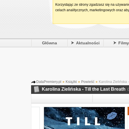
Korzystając ze strony zgadzasz się na używan
celach analitycznych, marketingowych oraz aby
Główna
Aktualności
Film
DataPremiery.pl
»
Książki
»
Powieść
»
Karolina Zielińska -
Karolina Zielińska - Till the Last Breath
(