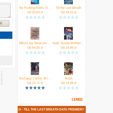
e
w
No Pucking Rules. Hockey Guys
Till the Last Breath
.
Od
30,93
zł
Od
29,53
zł
-
ą
dź
Miłość ma Twoje imię - Karolina Zielińska (E-book)
Nate. Aussie Brothers #2 (ebook)
Od
44,00
zł
Od
14,99
zł
Kochając Ciebie. W labiryncie doznań. Tom 3
Noah
Od
15,71
zł
Od
14,99
zł
A ZIELIŃSKA - TILL THE LAST BREATH DATA PREMIERY