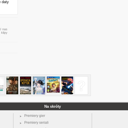
e daty
 U nas
 klipy
Na skróty
Premiery gier
Premiery seriali