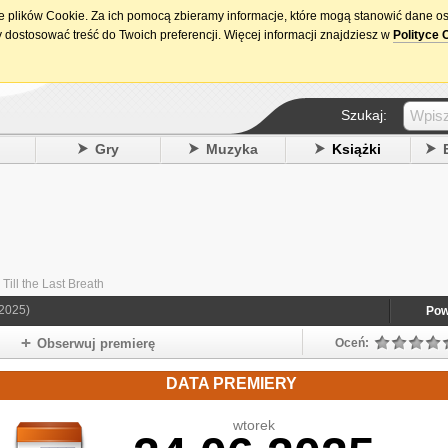
ie plików Cookie. Za ich pomocą zbieramy informacje, które mogą stanowić dane o
15. urodziny DataPremiery.pl
 dostosować treść do Twoich preferencji. Więcej informacji znajdziesz w
Polityce 
Szukaj:
y
Gry
Muzyka
Książki
 Till the Last Breath
2025)
Pow
Obserwuj premierę
Oceń:
DATA PREMIERY
wtorek