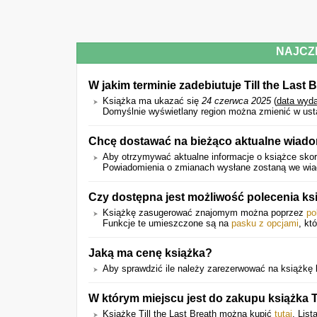
NAJCZ
W jakim terminie zadebiutuje Till the Last 
Książka ma ukazać się
24 czerwca 2025
(
data wyda
Domyślnie wyświetlany region można zmienić w ust
Chcę dostawać na bieżąco aktualne wiado
Aby otrzymywać aktualne informacje o książce skorz
Powiadomienia o zmianach wysłane zostaną we wiado
Czy dostępna jest możliwość polecenia k
Książkę zasugerować znajomym można poprzez
po
Funkcje te umieszczone są na
pasku z opcjami
, kt
Jaką ma cenę książka?
Aby sprawdzić ile należy zarezerwować na książkę kl
W którym miejscu jest do zakupu książka Ti
Książkę Till the Last Breath można kupić
tutaj
. Lis