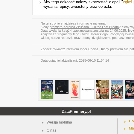
Aby tego dokonać należy skorzystać z opcji "
zgłoś
wydania, opisy, zwiastuny oraz obrazki.
Na tej stronie znajdziesz informacje na temat:
Kiedy
premiera Karolina Zielińska - Till the Last Breath
? Kiedy wy
Data wydania książki zaplanowana została na 24.06.2025.
Now
znajdziesz fragmenty tego utworu literackiego. Pooglądaj
zwias
wideo, nasze recenzje oraz oceny, dzięki czemu poznasz inter
Zobacz również:
Premiera Inner Chains
|
Kiedy premiera Nie pat
Data ostatniej aktualizacji:
2025-06-10 11:54:14
DataPremiery.pl
Do
Wersja mobilna
Ma
O nas