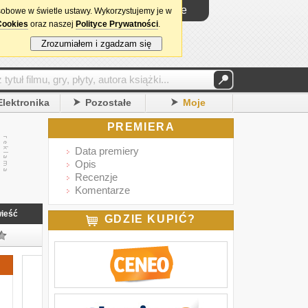
Logowanie
sobowe w świetle ustawy. Wykorzystujemy je w
Cookies
oraz naszej
Polityce Prywatności
.
Zrozumiałem i zgadzam się
Elektronika
Pozostałe
Moje
PREMIERA
Data premiery
Opis
Recenzje
Komentarze
ieść
GDZIE KUPIĆ?