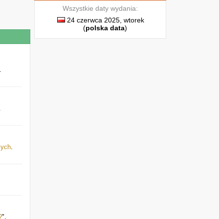
Wszystkie daty wydania:
24 czerwca 2025, wtorek
(
polska data
)
.
.
mych
.
?
".