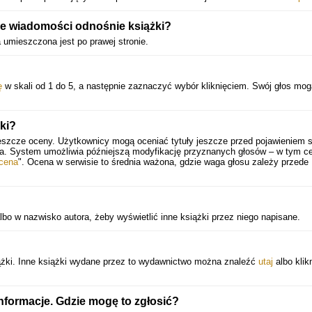
e wiadomości odnośnie książki?
a umieszczona jest po prawej stronie.
ę
w skali od 1 do 5, a następnie zaznaczyć wybór kliknięciem. Swój głos mo
żki?
eszcze oceny. Użytkownicy mogą oceniać tytuły jeszcze przed pojawieniem s
ia. System umożliwia późniejszą modyfikację przyznanych głosów – w tym ce
cena
". Ocena w serwisie to średnia ważona, gdzie waga głosu zależy przede
lbo w nazwisko autora, żeby wyświetlić inne książki przez niego napisane.
żki. Inne książki wydane przez to wydawnictwo można znaleźć
utaj
albo klik
nformacje. Gdzie mogę to zgłosić?