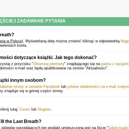
Książka dla czytelników powyżej osiemnastego roku życia.
ĘŚCIEJ ZADAWANE PYTANIA
Breath?
Powyższy opis pochodzi od wydawcy.
nia w Polsce
).
Wyświetlaną datę można zmienić kliknąć w odpowiednią
flagę
awieniach konta.
mości dotyczące książki. Jak tego dokonać?
ystaj z przycisku "
Obserwuj premierę
" znajdującego się na
pasku z opcjami
mości e-mail oraz będą opublikowane na stronie "Aktualności".
siążki innym osobom?
lubienie strony w serwisie Facebook
lub
ysłanie wiadomości na e-mail znajo
óry znajduje się w górnej części strony.
iknij tutaj:
Ceneo
lub
Skąpiec
.
ll the Last Breath?
ta sklepów sprzedających ten produkt umieszczona jest na liście "
Gdzie kupić