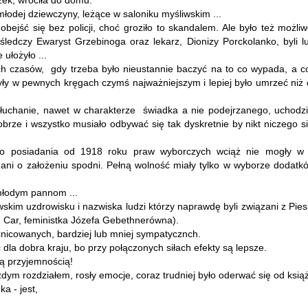
zek, wróciła do domu.
 młodej dziewczyny, leżące w saloniku myśliwskim ...
bejść się bez policji, choć groziło to skandalem. Ale było też możliw
śledczy Ewaryst Grzebinoga oraz lekarz, Dionizy Porckolanko, byli l
 ułożyło ...
ch czasów, gdy trzeba było nieustannie baczyć na to co wypada, a co
ły w pewnych kręgach czymś najważniejszym i lepiej było umrzeć niż 
esłuchanie, nawet w charakterze świadka a nie podejrzanego, uchodzi
brze i wszystko musiało odbywać się tak dyskretnie by nikt niczego si
imo posiadania od 1918 roku praw wyborczych wciąż nie mogły w 
ani o założeniu spodni. Pełną wolność miały tylko w wyborze dodatk
 młodym pannom ...
skim uzdrowisku i nazwiska ludzi którzy naprawdę byli związani z Pie
, Car, feministka Józefa Gebethnerówna).
óżnicowanych, bardziej lub mniej sympatycznch.
dla dobra kraju, bo przy połączonych siłach efekty są lepsze.
tą przyjemnością!
żdym rozdziałem, rosły emocje, coraz trudniej było oderwać się od książ
ka - jest,