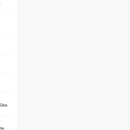
i
.
 Głos
 na