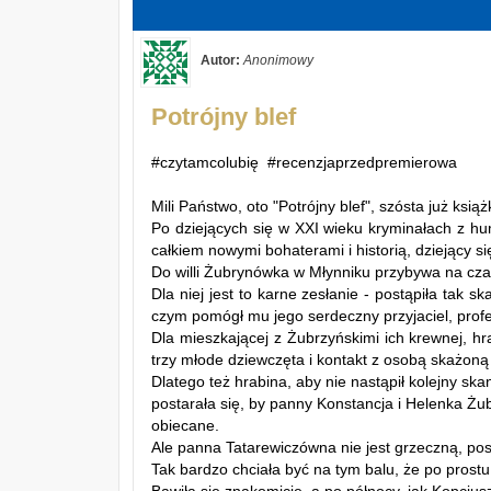
Autor:
Anonimowy
Potrójny blef
#czytamcolubię #recenzjaprzedpremierowa
Mili Państwo, oto "Potrójny blef", szósta już ksią
Po dziejących się w XXI wieku kryminałach z hum
całkiem nowymi bohaterami i historią, dziejący 
Do willi Żubrynówka w Młynniku przybywa na cza
Dla niej jest to karne zesłanie - postąpiła tak 
czym pomógł mu jego serdeczny przyjaciel, prof
Dla mieszkającej z Żubrzyńskimi ich krewnej, hr
trzy młode dziewczęta i kontakt z osobą skażon
Dlatego też hrabina, aby nie nastąpił kolejny ska
postarała się, by panny Konstancja i Helenka Żu
obiecane.
Ale panna Tatarewiczówna nie jest grzeczną, pos
Tak bardzo chciała być na tym balu, że po prostu 