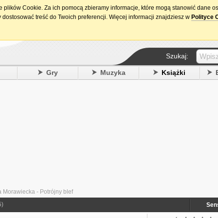
ie plików Cookie. Za ich pomocą zbieramy informacje, które mogą stanowić dane o
15. urodziny DataPremiery.pl
 dostosować treść do Twoich preferencji. Więcej informacji znajdziesz w
Polityce 
Szukaj:
y
Gry
Muzyka
Książki
 Morawiecka - Potrójny blef
5)
Sen