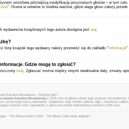
 System umożliwia późniejszą modyfikację przyznanych głosów – w tym celu
cena
". Ocena w serwisie to średnia ważona, gdzie waga głosu zależy przede
ych wydawnictw książkowych tego autora dostępna jest
utaj
.
ążkę?
 listę książek tego wydawcy należy przenieść się do zakładki "
Informacje
" 
informacje. Gdzie mogę to zgłosić?
mieszczony
tutaj
. Zgłaszać można między innymi nieaktualne daty, zmiany opi
dzi Karolina Morawiecka - Potrójny blef?
 książka Karolina Morawiecka
z 2025 roku to główny temat tego artykułu i tej podstrony.
tun
i przeczytaj naszą zapowiedź. Znajdziesz tutaj również galerię zdjęć, zwiastuny, trailery,
esujące nowości oraz zapowiedzi, a także wszystkie nadchodzące premiery 2025 roku.
egaz - The Resurrection Code?
|
The Movie Critic kiedy wyjdzie?