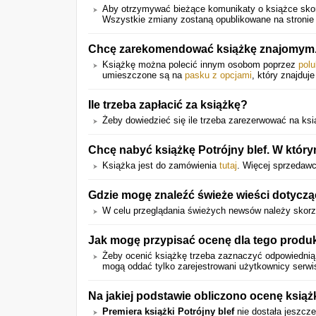
Aby otrzymywać bieżące komunikaty o książce skor
Wszystkie zmiany zostaną opublikowane na stronie 
Chcę zarekomendować książkę znajomym.
Książkę można polecić innym osobom poprzez
polu
umieszczone są na
pasku z opcjami
, który znajduje
Ile trzeba zapłacić za książkę?
Żeby dowiedzieć się ile trzeba zarezerwować na książ
Chcę nabyć książkę Potrójny blef. W któr
Książka jest do zamówienia
tutaj
. Więcej sprzedawcó
Gdzie mogę znaleźć świeże wieści dotycząc
W celu przeglądania świeżych newsów należy skorz
Jak mogę przypisać ocenę dla tego produ
Żeby ocenić książkę trzeba zaznaczyć odpowiedni
mogą oddać tylko zarejestrowani użytkownicy serwi
Na jakiej podstawie obliczono ocenę książ
Premiera książki Potrójny blef
nie dostała jeszcze