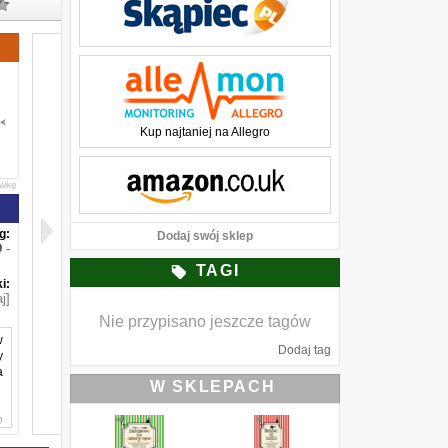
Kup najtaniej na Allegro
awkę
g:
Dodaj swój sklep
-
TAGI
i:
j]
Nie przypisano jeszcze tagów
w
Dodaj tag
y
a
W SKLEPACH
o