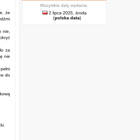
Wszystkie daty wydania:
e, że
2 lipca 2025, środa
(
polska data
)
udźmi
 nie,
okryć
ło za
ę nie
pełni
ów do
skową
ki.