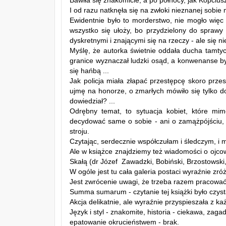
Bawiła się znakomicie, a po północy, jak Kopcius
I od razu natknęła się na zwłoki nieznanej sobie
Ewidentnie było to morderstwo, nie mogło więc o
wszystko się ułoży, bo przydzielony do sprawy 
dyskretnymi i znającymi się na rzeczy - ale się nie
Myślę, że autorka świetnie oddała ducha tamty
granice wyznaczał ludzki osąd, a konwenanse by
się hańbą ...
Jak policja miała złapać przestępcę skoro prz
ujmę na honorze, o zmarłych mówiło się tylko do
dowiedział? ...
Odrębny temat, to sytuacja kobiet, które m
decydować same o sobie - ani o zamążpójściu, 
stroju.
Czytając, serdecznie współczułam i śledczym, i
Ale w książce znajdziemy też wiadomości o ojcow
Skałą (dr Józef Zawadzki, Bobiński, Brzostowski
W ogóle jest tu cała galeria postaci wyraźnie zr
Jest zwrócenie uwagi, że trzeba razem pracować 
Summa sumarum - czytanie tej książki było czys
Akcja delikatnie, ale wyraźnie przyspieszała z ka
Język i styl - znakomite, historia - ciekawa, zagad
epatowanie okrucieństwem - brak.