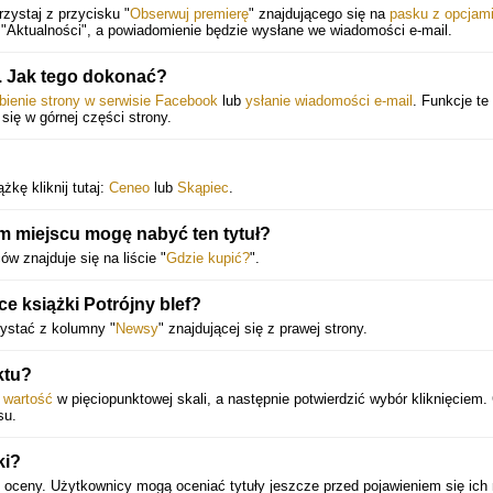
zystaj z przycisku "
Obserwuj premierę
" znajdującego się na
pasku z opcjam
"Aktualności", a powiadomienie będzie wysłane we wiadomości e-mail.
 Jak tego dokonać?
bienie strony w serwisie Facebook
lub
ysłanie wiadomości e-mail
. Funkcje te
 się w górnej części strony.
kę kliknij tutaj:
Ceneo
lub
Skąpiec
.
ym miejscu mogę nabyć ten tytuł?
w znajduje się na liście "
Gdzie kupić?
".
e książki Potrójny blef?
ystać z kolumny "
Newsy
" znajdującej się z prawej strony.
ktu?
ą
wartość
w pięciopunktowej skali, a następnie potwierdzić wybór kliknięciem.
su.
ki?
 oceny. Użytkownicy mogą oceniać tytuły jeszcze przed pojawieniem się ich