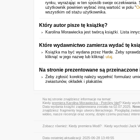
rynku, wyrażając w ten sposób swoje oczekiwania.
użytkownik powinien wybrać inną wartość w polu "
O
wszystkim od stażu użytkownika.
Który autor pisze tę książkę?
Karolina Morawiecka jest twórcą książki. Lista inn
Które wydawnictwo zamierza wydać tę ksi
Książka ma być wydana przez Harde. Żeby sprawdzić
kliknąć w jego nazwę lub kliknąć
utaj
.
Na stronie prezentowane są przeinaczone 
Żeby zgłosić korektę należy wypełnić formularz u
zwiastunów, okładek i plakatów.
Na tej stronie znajdziesz informacje na temat:
Kiedy
premiera Karolina Morawiecka - Potrójny blef
? Kiedy wycho
Data wydania książki zaplanowana została na 02.07.2025.
Nowa
znajdziesz fragmenty tego utworu literackiego. Pooglądaj
zwias
wideo, nasze recenzje oraz oceny, dzięki czemu poznasz inter
Zobacz również:
Kiedy premiera Modi?
|
Kiedy wychodzi Jack V
Data ostatniej aktualizacji:
2025-06-28 13:49:55