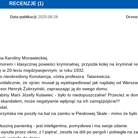
RECENZJE (1)
Czy dusiciel kryje się wśród automobilistów biorących udział w ojcowskim rajdzi
górskim? Czy uda się ocalić hotel przed widmem skandalu? I co wspólnego 
tymi wydarzeniami ma Witkacy?
Data publikacji:
2025-06-28
Ocena
Elegancka zagadka, szczypta historii, odrobina humoru i barwne postaci – ot
Potrójny blef.
Powyższy opis pochodzi od wydawcy.
żka Karoliny Morawieckiej.
orem i klasycznej powieści kryminalnej, przyszła kolej na kryminał ret
się w 20-leciu międzywojennym, w roku 1932.
s nieokreślony Konstancja, córka profesora Tatarewicza.
skandalicznie, że ojciec musiał ją wyekspediować jak najdalej od Warsz
esor Henryk Żubrzyński, zapraszając ją do swego domu.
abiny Marii Józefy Kulawiec - było to niedopuszczalne! Przecież w do
ą skandalem, może negatywnie wpłynąć na ich zamążpójście!!!
ndal,
brzyńska nie poszły na bal na zamku w Pieskowej Skale - mimo że było 
łuszną panienką - jest inteligentna, pomysłowa i ma swoje zdanie.
wyszła przez okno, z I piętra!, zeszła na dół po pergoli i pobiegła na z
NOWA KSIĄŻKA KARO