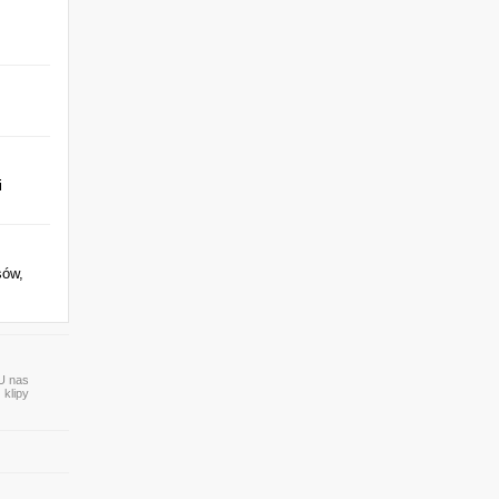
i
sów,
 U nas
 klipy