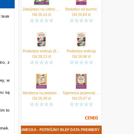
e
Zabójstwo na cztery ręce - Karolina Morawiecka [AUDIOBOOK]
Śledztwo od kuchni.
z
Od
20,14
zł
Od
20,64
zł
:
brak
o
Podwójny wstrząs (EBOOK)
Podwójny wstrząs
Od
28,13
zł
Od
26,98
zł
ro, z
awy, w
mu są
Morderca na plebanii czyli klasyczna powieść kryminalna o wdowie, zakonnicy i psie.
Tajemnica jesiennej śmierci, czyli klasyczna powieść kryminalna o wdowie, zakonnicy i psie (z kulinarnym podtekstem)
Od
26,39
zł
Od
25,47
zł
im to
amek.
LINA MORAWIECKA - POTRÓJNY BLEF DATA PREMIERY