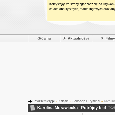
Korzystając ze strony zgadzasz się na używan
celach analitycznych, marketingowych oraz aby
Główna
Aktualności
Film
DataPremiery.pl
»
Książki
»
Sensacja i Kryminał
»
Karolina
Karolina Morawiecka - Potrójny blef
(202