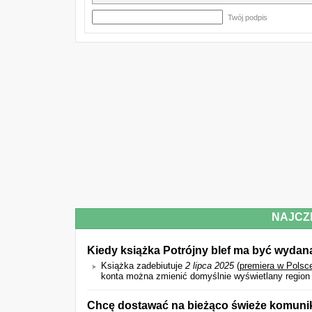
Twój podpis
NAJCZ
Kiedy książka Potrójny blef ma być wydan
Książka zadebiutuje
2 lipca 2025
(
premiera w Polsc
konta można zmienić domyślnie wyświetlany region d
Chcę dostawać na bieżąco świeże komunik