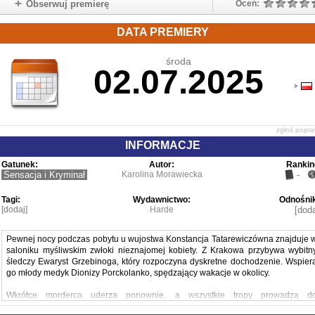
Obserwuj premierę
Oceń:
DATA PREMIERY
środa
02.07.2025
zgłoś popr
INFORMACJE
Gatunek:
Autor:
Rankin
Sensacja i Kryminał
Karolina Morawiecka
-
Tagi:
Wydawnictwo:
Odnośnik
[dodaj]
Harde
[doda
Pewnej nocy podczas pobytu u wujostwa Konstancja Tatarewiczówna znajduje 
saloniku myśliwskim zwłoki nieznajomej kobiety. Z Krakowa przybywa wybitn
śledczy Ewaryst Grzebinoga, który rozpoczyna dyskretne dochodzenie. Wspier
go młody medyk Dionizy Porckolanko, spędzający wakacje w okolicy.
Wkrótce morderca uderza ponownie, a wszystkie tropy prowadzą d
luksusowego pensjonatu mieszczącego się w zamku na Pieskowej Skale.