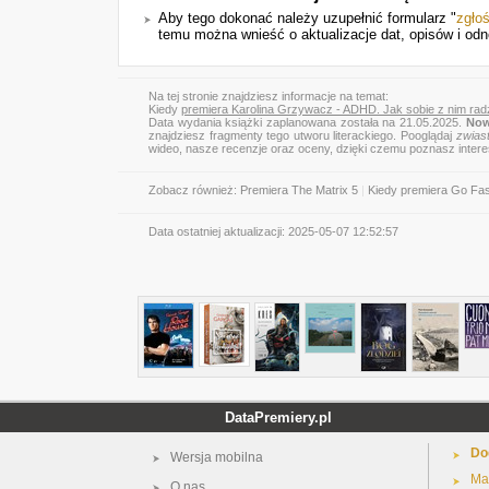
Aby tego dokonać należy uzupełnić formularz "
zgło
temu można wnieść o aktualizacje dat, opisów i odn
Na tej stronie znajdziesz informacje na temat:
Kiedy
premiera Karolina Grzywacz - ADHD. Jak sobie z nim rad
Data wydania książki zaplanowana została na 21.05.2025.
Now
znajdziesz fragmenty tego utworu literackiego. Pooglądaj
zwias
wideo, nasze recenzje oraz oceny, dzięki czemu poznasz inter
Zobacz również:
Premiera The Matrix 5
|
Kiedy premiera Go Fa
Data ostatniej aktualizacji:
2025-05-07 12:52:57
DataPremiery.pl
Do
Wersja mobilna
Ma
O nas