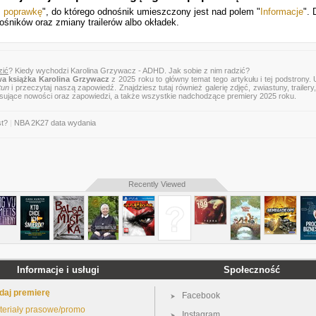
ś poprawkę
", do którego odnośnik umieszczony jest nad polem "
Informacje
". 
ośników oraz zmiany trailerów albo okładek.
zić
? Kiedy wychodzi Karolina Grzywacz - ADHD. Jak sobie z nim radzić?
a książka Karolina Grzywacz
z 2025 roku to główny temat tego artykułu i tej podstrony.
tun
i przeczytaj naszą zapowiedź. Znajdziesz tutaj również galerię zdjęć, zwiastuny, trailery,
esujące nowości oraz zapowiedzi, a także wszystkie nadchodzące premiery 2025 roku.
st?
|
NBA 2K27 data wydania
Recently Viewed
Informacje i usługi
Społeczność
daj premierę
Facebook
teriały prasowe/promo
Instagram