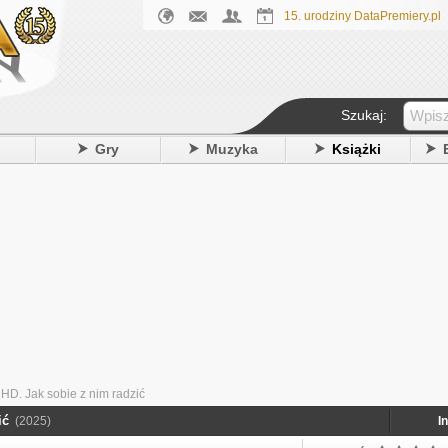
15. urodziny DataPremiery.pl
Szukaj:
y
Gry
Muzyka
Książki
HD. Jak sobie z nim radzić
ić
(2025)
I