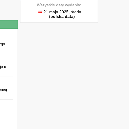
Wszystkie daty wydania:
21 maja 2025, środa
(
polska data
)
h
i
z
o
ego
je o
a
w
u
u
rnej
.
i
e