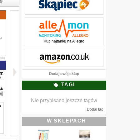
Kup najtaniej na Allegro
awkę
g:
Dodaj swój sklep
-
TAGI
i:
j]
Nie przypisano jeszcze tagów
D
Dodaj tag
W SKLEPACH