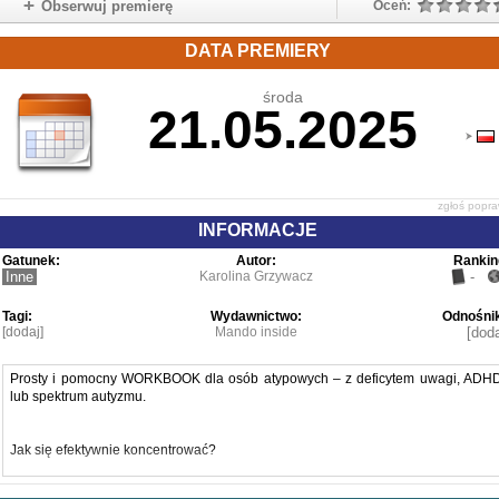
Obserwuj premierę
Oceń:
DATA PREMIERY
środa
21.05.2025
zgłoś popr
INFORMACJE
Gatunek:
Autor:
Rankin
Inne
Karolina Grzywacz
-
Tagi:
Wydawnictwo:
Odnośnik
[dodaj]
Mando inside
[doda
Prosty i pomocny WORKBOOK dla osób atypowych – z deficytem uwagi, ADH
lub spektrum autyzmu.
Jak się efektywnie koncentrować?