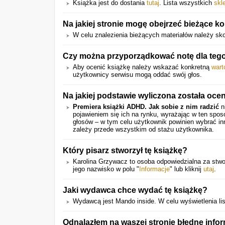
Książka jest do dostania
tutaj
. Lista wszystkich
skl
Na jakiej stronie mogę obejrzeć bieżące k
W celu znalezienia bieżących materiałów należy sk
Czy można przyporządkować notę dla teg
Aby ocenić książkę należy wskazać konkretną
wart
użytkownicy serwisu mogą oddać swój głos.
Na jakiej podstawie wyliczona została oce
Premiera książki ADHD. Jak sobie z nim radzić
n
pojawieniem się ich na rynku, wyrażając w ten spo
głosów – w tym celu użytkownik powinien wybrać in
zależy przede wszystkim od stażu użytkownika.
Który pisarz stworzył tę książkę?
Karolina Grzywacz to osoba odpowiedzialna za stwor
jego nazwisko w polu "
Informacje
" lub kliknij
utaj
.
Jaki wydawca chce wydać tę książkę?
Wydawcą jest Mando inside. W celu wyświetlenia lis
Odnalazłem na waszej stronie błędne info