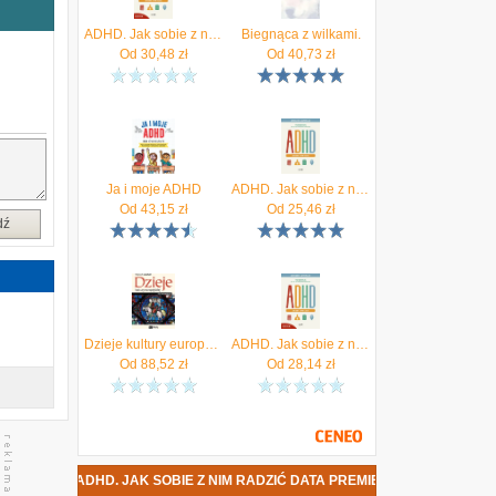
ADHD. Jak sobie z nim radzić. Workbook do pracy nad codziennymi trudnościami
Biegnąca z wilkami.
Od
30,48
zł
Od
40,73
zł
w
w
ć
Ja i moje ADHD
ADHD. Jak sobie z nim radzić
Od
43,15
zł
Od
25,46
zł
dź
Dzieje kultury europejskiej. Średniowiecze
ADHD. Jak sobie z nim radzić
Od
88,52
zł
Od
28,14
zł
CZ - ADHD. JAK SOBIE Z NIM RADZIĆ DATA PREMIERY