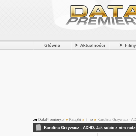
Główna
Aktualności
Film
DataPremiery.pl
»
Książki
»
Inne
»
Karolina Grzywacz - AD
Karolina Grzywacz - ADHD. Jak sobie z nim radz