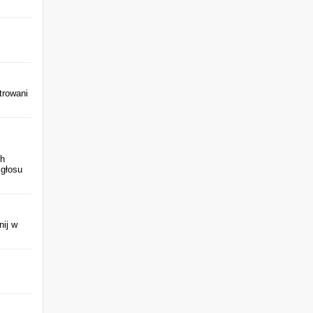
-
e
i
k
trowani
ch
 głosu
nij w