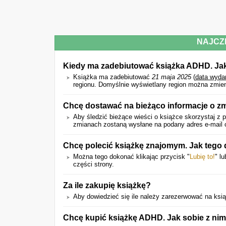
NAJCZ
Kiedy ma zadebiutować książka ADHD. Jak
Książka ma zadebiutować
21 maja 2025
(
data wyda
regionu. Domyślnie wyświetlany region można zmien
Chcę dostawać na bieżąco informacje o z
Aby śledzić bieżące wieści o książce skorzystaj z p
zmianach zostaną wysłane na podany adres e-mail o
Chcę polecić książkę znajomym. Jak tego
Można tego dokonać klikając przycisk "
Lubię to!
" l
części strony.
Za ile zakupię książkę?
Aby dowiedzieć się ile należy zarezerwować na książ
Chcę kupić książkę ADHD. Jak sobie z nim