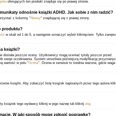
Marta Cieśla, psycholożka, certyfikowana psychoterapeutka poznawczo
epów
oferujących ten produkt znajduje się po prawej stronie.
behawioralna, psychoedukatorka, @marta.ciesla_esperi
omunikaty odnośnie książki ADHD. Jak sobie z nim radzić?
ADHD. Jak sobie z nim radzić? Jest jak mapa po twojej neuroatypowości: wskaż
orzystać z kolumny "
Newsy
" znajdującej się z prawej strony.
ci drogę i możliwe rozwiązania, ale pozwoli decydować nad czym, jaką metodą 
w jakim tempie będziesz pracować. Zacznij w dowolnym miejscu i zobacz, ja
o produktu?
daleko możesz zajść, działając na swoich zasadach.
ość
w skali od 1 do 5, a następnie oznaczyć wybór kliknięciem. Tylko zarejes
Ola Pflumio, coach ADHD, podcast Atypowe, @olapflumio
na książki?
ie dostała jeszcze oceny. Użytkownicy mogą oceniać tytuły jeszcze przed
Powyższy opis pochodzi od wydawcy.
sób swoje oczekiwania. System umożliwia późniejszą modyfikację przyznany
ną wartość w polu "
Ocena
". Ocena w serwisie to średnia ważona, gdzie waga
zenie książki. Aby zobaczyć listę książek napisanych przez tego autora klik
ty książek tego wydawcy kliknij w jego nazwę lub kliknij
utaj
.
rmacje. W jaki sposób mogę zgłosić poprawkę?