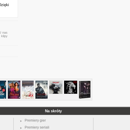
Dzięki
 U nas
 klipy
Na skróty
Premiery gier
Premiery seriali