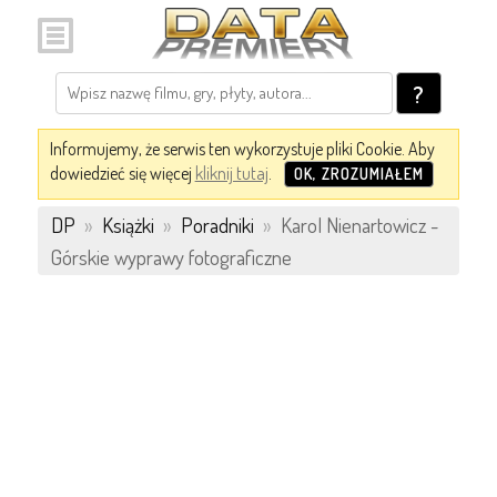
?
Informujemy, że serwis ten wykorzystuje pliki Cookie. Aby
dowiedzieć się więcej
kliknij tutaj
.
OK, ZROZUMIAŁEM
DP
»
Książki
»
Poradniki
»
Karol Nienartowicz -
Górskie wyprawy fotograficzne