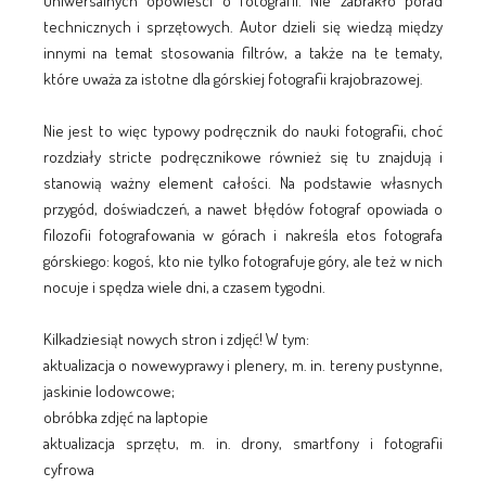
uniwersalnych opowieści o fotografii. Nie zabrakło porad
technicznych i sprzętowych. Autor dzieli się wiedzą między
innymi na temat stosowania filtrów, a także na te tematy,
które uważa za istotne dla górskiej fotografii krajobrazowej.
Nie jest to więc typowy podręcznik do nauki fotografii, choć
rozdziały stricte podręcznikowe również się tu znajdują i
stanowią ważny element całości. Na podstawie własnych
przygód, doświadczeń, a nawet błędów fotograf opowiada o
filozofii fotografowania w górach i nakreśla etos fotografa
górskiego: kogoś, kto nie tylko fotografuje góry, ale też w nich
nocuje i spędza wiele dni, a czasem tygodni.
Kilkadziesiąt nowych stron i zdjęć! W tym:
aktualizacja o nowewyprawy i plenery, m. in. tereny pustynne,
jaskinie lodowcowe;
obróbka zdjęć na laptopie
aktualizacja sprzętu, m. in. drony, smartfony i fotografii
cyfrowa