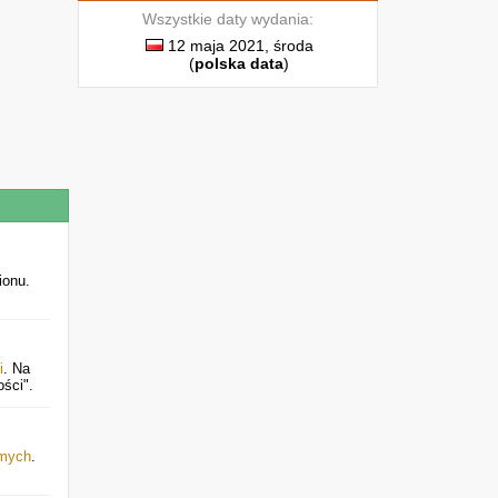
Wszystkie daty wydania:
12 maja 2021, środa
(
polska data
)
ionu.
i
. Na
ści".
omych
.