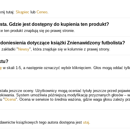
nij tutaj:
Skąpiec
lub
Ceneo
.
ta. Gdzie jest dostępny do kupienia ten produkt?
e ten produkt znajdują się po prawej stronie.
oniesienia dotyczące książki Znienawidzony futbolista?
 zakładki "
Newsy
", która znajduje się w kolumnie z prawej strony.
ktu?
ę
w skali 1-5, a następnie oznaczyć wybór kliknięciem. Głos mogą oddać tyl
stała jeszcze oceny. Użytkownicy mogą oceniać tytuły jeszcze przed pojawi
zekiwania. System umożliwia późniejszą modyfikację przyznanych głosów – 
u "
Ocena
". Ocena w serwisie to średnia ważona, gdzie waga głosu zależy pr
wydawnictw książkowych tego autora dostępna jest
utaj
.