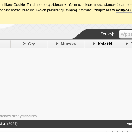
ie plików Cookie. Za ich pomocą zbieramy informacje, które mogą stanowić dane o
15. urodziny DataPremiery.pl
 dostosować treść do Twoich preferencji. Więcej informacji znajdziesz w
Polityce 
Szukaj:
y
Gry
Muzyka
Książki
ienawidzony futbolista
sta
(2021)
Pow