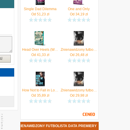
o
,
Single Dad Dilemma
One and Only
Od
51,23
zł
Od
34,19
zł
e
,
ą
Head Over Heels (Wilder Family Book 2)
Znienawidzony futbolista (EPUB)
Od
41,33
zł
Od
26,48
zł
dź
How Not to Fall in Love
Znienawidzony futbolista (E-Book)
Od
35,89
zł
Od
29,98
zł
ENSEN - ZNIENAWIDZONY FUTBOLISTA DATA PREMIERY