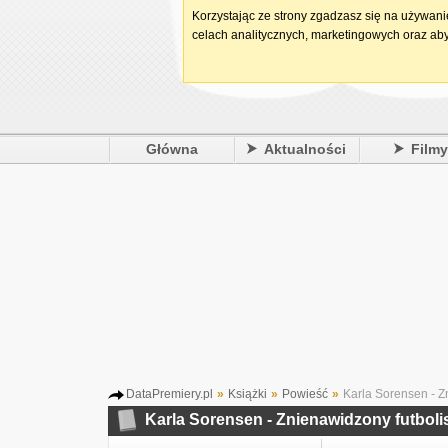
Korzystając ze strony zgadzasz się na używan
celach analitycznych, marketingowych oraz aby
Główna
Aktualności
Film
DataPremiery.pl
»
Książki
»
Powieść
»
Karla Sorensen - Zn
Karla Sorensen - Znienawidzony futboli