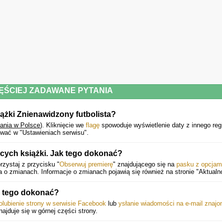
ĘŚCIEJ ZADAWANE PYTANIA
ążki Znienawidzony futbolista?
ania w Polsce
).
Kliknięcie we
flagę
spowoduje wyświetlenie daty z innego reg
wać w "Ustawieniach serwisu".
cych książki. Jak tego dokonać?
zystaj z przycisku "
Obserwuj premierę
" znajdującego się na
pasku z opcjam
o zmianach. Informacje o zmianach pojawią się również na stronie "Aktualno
 tego dokonać?
olubienie strony w serwisie Facebook
lub
ysłanie wiadomości na e-mail znaj
znajduje się w górnej części strony.