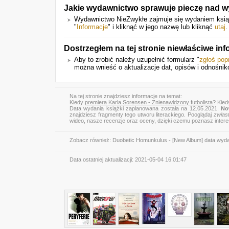
Jakie wydawnictwo sprawuje pieczę nad wy
Wydawnictwo NieZwykłe zajmuje się wydaniem książk
"
Informacje
" i kliknąć w jego nazwę lub kliknąć
utaj
.
Dostrzegłem na tej stronie niewłaściwe i
Aby to zrobić należy uzupełnić formularz "
zgłoś pop
można wnieść o aktualizacje dat, opisów i odnośnik
Na tej stronie znajdziesz informacje na temat:
Kiedy
premiera Karla Sorensen - Znienawidzony futbolista
? Kied
Data wydania książki zaplanowana została na 12.05.2021.
No
znajdziesz fragmenty tego utworu literackiego. Pooglądaj
zwias
wideo, nasze recenzje oraz oceny, dzięki czemu poznasz inter
Zobacz również:
Duobetic Homunkulus - [New Album] data wyd
Data ostatniej aktualizacji:
2021-05-04 16:01:47