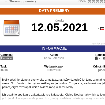
Obserwuj premierę
Oceń:
DATA PREMIERY
środa
12.05.2021
zgłoś popr
INFORMACJE
Gatunek:
Autor:
Rankin
Powieść
Karla Sorensen
-
Tagi:
Wydawnictwo:
Odnośnik
[dodaj]
NieZwykłe
[doda
Molly właśnie stanęła oko w oko z mężczyzną, który dziesięć lat temu złamał je
serce. On również nie był szczęśliwy na jej widok. Co gorsza, zachował się ja
palant, czym rozdrapał wciąż świeżą ranę w sercu Molly.
Ich ostatnie spotkanie zakończyło się katastrofą. Ojciec Noaha nakrył ich w jeg
pokoju, do którego weszła przez okno, mając nadzieję uwieść gorącego sąsiada.