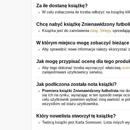
Za ile dostanę książkę?
W celu zobaczenia ile trzeba odłożyć na książkę klik
Chcę nabyć książkę Znienawidzony futbolis
Książka jest do zamówienia
tutaj
.
Sklepy
sprzedając
W którym miejscu mogę zobaczyć bieżące d
Aby sprawdzić nowe informacje należy skorzystać z
Jak mogę przypisać ocenę dla tego produ
Aby tego dokonać trzeba wyznaczyć właściwą
ocen
zarejestrowani użytkownicy serwisu.
Jak podliczona została nota książki?
Premiera książki Znienawidzony futbolista
nie do
się ich na rynku, wyrażając w ten sposób swoje oc
celu użytkownik powinien wybrać inną wartość w pol
wszystkim od stażu użytkownika.
Który nowelista stworzył tę książkę?
Twórcą książki jest Karla Sorensen. Lista innych 