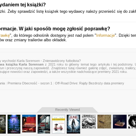
daniem tej książki?
i. Żeby sprawdzić listę książek tego wydawcy należy przenieść się do zakł
nformacje. W jaki sposób mogę zgłosić poprawkę?
rawkę
", do którego odnośnik dostępny jest nad polem "
Informacje
". Dzięki t
ów oraz zmiany trailerów albo okładek.
y wychodzi Karla Sorensen - Znienawidzony futbolista?
wa książka Karla Sorensen
z 2021 roku to główny temat tego artykułu i tej podstrony.
tun
i przeczytaj naszą zapowiedź. Znajdziesz tutaj również galerię zdjęć, zwiastuny, trailery,
esujące nowości oraz zapowiedzi, a także wszystkie nadchodzące premiery 2021 roku.
ania
|
Premiera Obecność - sezon 1
|
Off-Road Drive: Rajdy Bezdroży data premiery
Recently Viewed