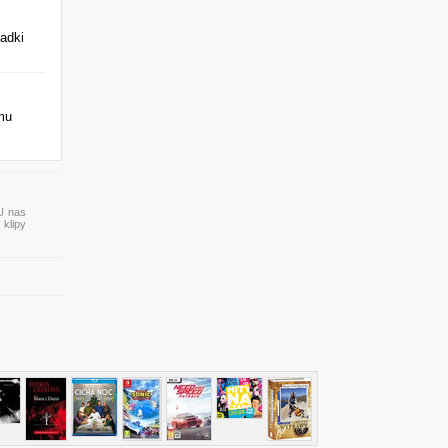
adki
emu
 U nas
 klipy