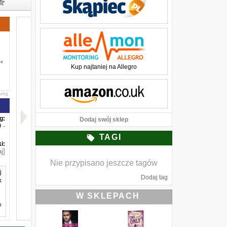
Kup najtaniej na Allegro
awkę
g:
Dodaj swój sklep
-
TAGI
i:
j]
Nie przypisano jeszcze tagów
j
Dodaj tag
k
W SKLEPACH
o