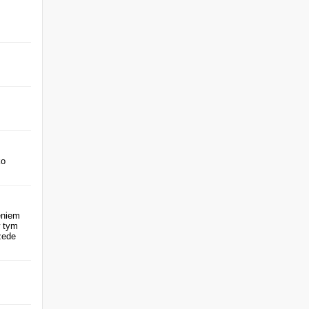
ko
eniem
w tym
zede