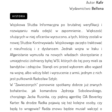
Autor:
Kafir
Wydawnictwo:
Bellona
HISTORIA
Wojskowa Służba Informacyjna po brutalnej weryfikacji i
rozwiązaniu miała odejść w zapomnienie... Większość
służących w niej oficerów wyrzucono, a tych, którzy zostali w
nowej Służbie Kontrwywiadu Wojskowego zaczęto traktować
z nieufnością i z dystansem. Jednak wojna w Iraku i
Afganistanie wymusiła na nowych władzach skorzystanie z
umiejętności żołnierzy byłej WSI, których do tej pory mieli za
bandytów i zdrajców. Stanęli oni przed wyborem: albo wyjazd
na wojnę, albo wilczy bilet i wyrzucenie z armii, jednym z nich
jest pułkownik Radosław Sztylc.
W "Zawieszonych" ponownie spotkamy dobrze już znanych
bohaterów, jak komandora Jędrzeja Sobolewskiego,
chorążego Jacka Rusinka, czy piękną agentkę CIA Beverley
Karter. Na drodze Radka pojawią się też kolejne osoby, czy
będą to wrogowie? Radża znowu będzie musiał walczyć o