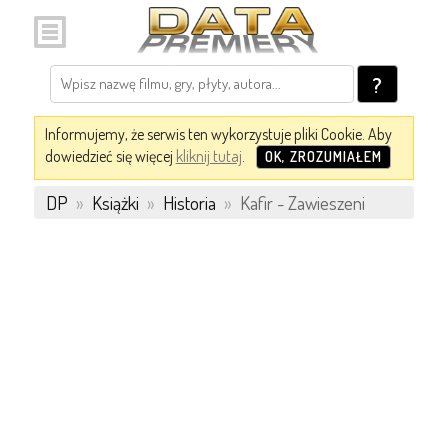
?
Informujemy, że serwis ten wykorzystuje pliki Cookie. Aby
dowiedzieć się więcej
kliknij tutaj
.
OK, ZROZUMIAŁEM
DP
»
Książki
»
Historia
»
Kafir - Zawieszeni