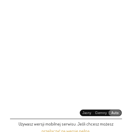
Jasny
Ciemny
Auto
Używasz wersji mobilnej serwisu. Jeśli chcesz możesz
przełączyć na wersję pełną
.