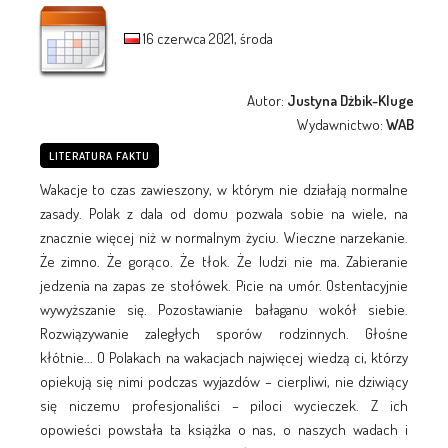
16 czerwca 2021, środa
Autor:
Justyna Dżbik-Kluge
Wydawnictwo:
WAB
LITERATURA FAKTU
Wakacje to czas zawieszony, w którym nie działają normalne
zasady. Polak z dala od domu pozwala sobie na wiele, na
znacznie więcej niż w normalnym życiu. Wieczne narzekanie.
Że zimno. Że gorąco. Że tłok. Że ludzi nie ma. Zabieranie
jedzenia na zapas ze stołówek. Picie na umór. Ostentacyjnie
wywyższanie się. Pozostawianie bałaganu wokół siebie.
Rozwiązywanie zaległych sporów rodzinnych. Głośne
kłótnie... O Polakach na wakacjach najwięcej wiedzą ci, którzy
opiekują się nimi podczas wyjazdów – cierpliwi, nie dziwiący
się niczemu profesjonaliści – piloci wycieczek. Z ich
opowieści powstała ta książka o nas, o naszych wadach i