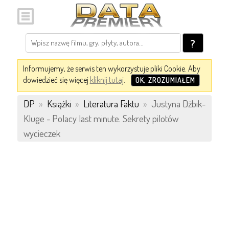
?
Informujemy, że serwis ten wykorzystuje pliki Cookie. Aby
dowiedzieć się więcej
kliknij tutaj
.
OK, ZROZUMIAŁEM
DP
»
Książki
»
Literatura Faktu
»
Justyna Dżbik-
Kluge - Polacy last minute. Sekrety pilotów
wycieczek