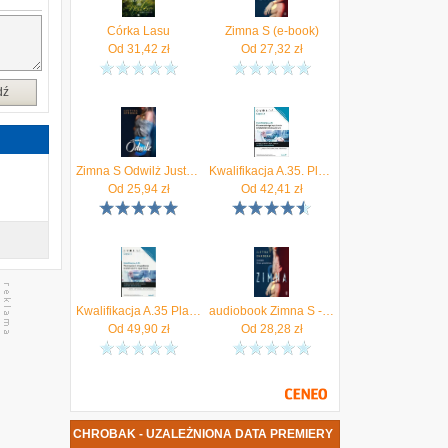
Córka Lasu
Zimna S (e-book)
Od
31,42
zł
Od
27,32
zł
dź
Zimna S Odwilż Justyna Chrobak
Kwalifikacja A.35. Planowanie i prowadzenie.. cz.2
Od
25,94
zł
Od
42,41
zł
Kwalifikacja A.35 Planowanie i prowadzenie działalności w organizacji. Podręcznik do nauki zawodu technik ekonomista. Część 2
audiobook Zimna S - Justyna Chrobak
Od
49,90
zł
Od
28,28
zł
A JUSTYNA CHROBAK - UZALEŻNIONA DATA PREMIERY