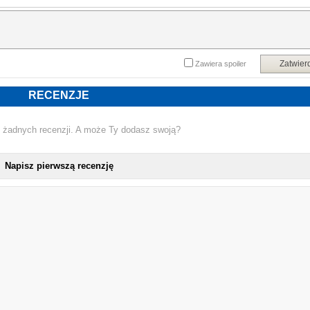
Zatwier
Zawiera spoiler
RECENZJE
 żadnych recenzji. A może Ty dodasz swoją?
Napisz pierwszą recenzję
NOWA KSIĄŻK