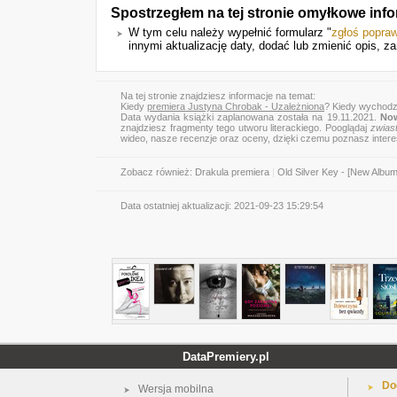
Spostrzegłem na tej stronie omyłkowe inf
W tym celu należy wypełnić formularz "
zgłoś popra
innymi aktualizację daty, dodać lub zmienić opis, za
Na tej stronie znajdziesz informacje na temat:
Kiedy
premiera Justyna Chrobak - Uzależniona
? Kiedy wychodz
Data wydania książki zaplanowana została na 19.11.2021.
Now
znajdziesz fragmenty tego utworu literackiego. Pooglądaj
zwias
wideo, nasze recenzje oraz oceny, dzięki czemu poznasz inter
Zobacz również:
Drakula premiera
|
Old Silver Key - [New Album
Data ostatniej aktualizacji:
2021-09-23 15:29:54
DataPremiery.pl
Do
Wersja mobilna