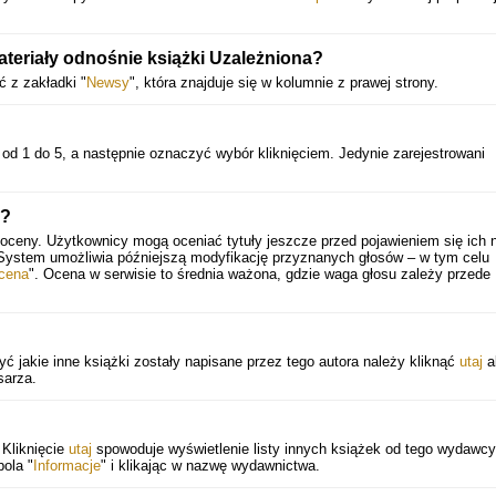
eriały odnośnie książki Uzależniona?
 z zakładki "
Newsy
", która znajduje się w kolumnie z prawej strony.
od 1 do 5, a następnie oznaczyć wybór kliknięciem. Jedynie zarejestrowani
i?
 oceny. Użytkownicy mogą oceniać tytuły jeszcze przed pojawieniem się ich 
 System umożliwia późniejszą modyfikację przyznanych głosów – w tym celu
cena
". Ocena w serwisie to średnia ważona, gdzie waga głosu zależy przede
ć jakie inne książki zostały napisane przez tego autora należy kliknąć
utaj
a
sarza.
Kliknięcie
utaj
spowoduje wyświetlenie listy innych książek od tego wydawcy
pola "
Informacje
" i klikając w nazwę wydawnictwa.