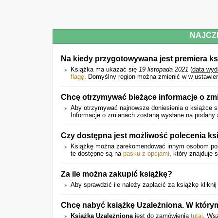
NAJCZ
Na kiedy przygotowywana jest premiera ks
Książka ma ukazać się
19 listopada 2021
(
data wyd
flagę
. Domyślny region można zmienić w w ustawien
Chcę otrzymywać bieżące informacje o zm
Aby otrzymywać najnowsze doniesienia o książce sk
Informacje o zmianach zostaną wysłane na podany a
Czy dostępna jest możliwość polecenia k
Książkę można zarekomendować innym osobom p
te dostępne są na
pasku z opcjami
, który znajduje 
Za ile można zakupić książkę?
Aby sprawdzić ile należy zapłacić za książkę kliknij 
Chcę nabyć książkę Uzależniona. W który
Książka Uzależniona
jest do zamówienia
tutaj
. Wsz