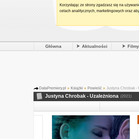
Korzystając ze strony zgadzasz się na używan
celach analitycznych, marketingowych oraz aby
Główna
Aktualności
Film
DataPremiery.pl
»
Książki
»
Powieść
»
Justyna Chrobak - 
Justyna Chrobak - Uzależniona
(2021)