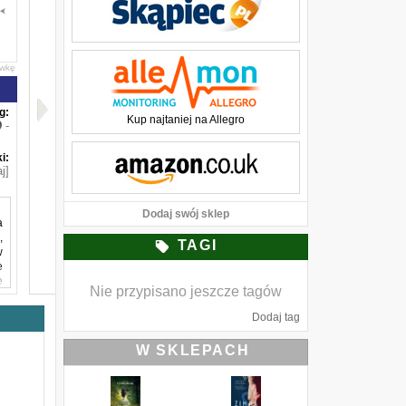
awkę
g:
Kup najtaniej na Allegro
-
i:
j]
Dodaj swój sklep
a
,
TAGI
w
e
e
Nie przypisano jeszcze tagów
c
Dodaj tag
ć
a
W SKLEPACH
ę