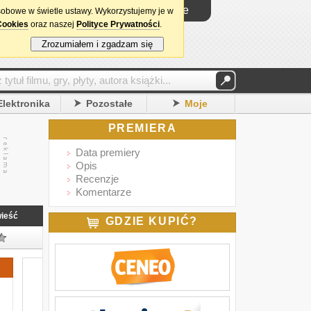
Logowanie
sobowe w świetle ustawy. Wykorzystujemy je w
Cookies
oraz naszej
Polityce Prywatności
.
Zrozumiałem i zgadzam się
Elektronika
Pozostałe
Moje
PREMIERA
Data premiery
Opis
Recenzje
Komentarze
ieść
GDZIE KUPIĆ?