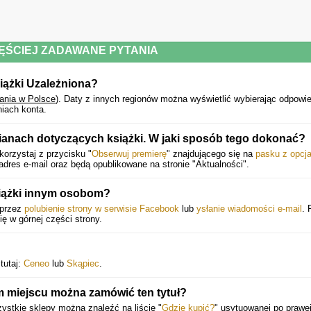
ĘŚCIEJ ZADAWANE PYTANIA
iążki Uzależniona?
ania w Polsce
).
Daty z innych regionów można wyświetlić wybierając odpowi
iach konta.
ianach dotyczących książki. W jaki sposób tego dokonać?
orzystaj z przycisku "
Obserwuj premierę
" znajdującego się na
pasku z opcj
dres e-mail oraz będą opublikowane na stronie "Aktualności".
siążki innym osobom?
oprzez
polubienie strony w serwisie Facebook
lub
ysłanie wiadomości e-mail
. 
się w górnej części strony.
tutaj:
Ceneo
lub
Skąpiec
.
m miejscu można zamówić ten tytuł?
ystkie sklepy można znaleźć na liście "
Gdzie kupić?
" usytuowanej po prawe