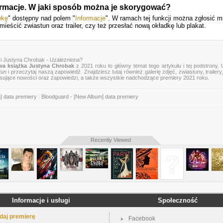
ormacje. W jaki sposób można je skorygować?
wkę
" dostępny nad polem "
Informacje
". W ramach tej funkcji można zgłosić m
mieścić zwiastun oraz trailer, czy też przesłać nową okładkę lub plakat.
i Justyna Chrobak - Uzależniona?
a książka Justyna Chrobak
z 2021 roku to główny temat tego artykułu i tej podstrony.
tun
i przeczytaj naszą zapowiedź. Znajdziesz tutaj również galerię zdjęć, zwiastuny, trailery,
esujące nowości oraz zapowiedzi, a także wszystkie nadchodzące premiery 2021 roku.
] data premiery
|
Bloodguard - [New Album] data premiery
Recently Viewed
Informacje i usługi
Społeczność
daj premierę
Facebook