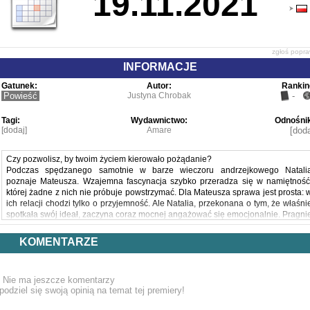
19.11.2021
zgłoś popr
INFORMACJE
Gatunek:
Autor:
Rankin
Powieść
Justyna Chrobak
-
Tagi:
Wydawnictwo:
Odnośnik
[dodaj]
Amare
[doda
Czy pozwolisz, by twoim życiem kierowało pożądanie?
Podczas spędzanego samotnie w barze wieczoru andrzejkowego Natali
poznaje Mateusza. Wzajemna fascynacja szybko przeradza się w namiętność
której żadne z nich nie próbuje powstrzymać. Dla Mateusza sprawa jest prosta: 
ich relacji chodzi tylko o przyjemność. Ale Natalia, przekonana o tym, że właśni
spotkała swój ideał, zaczyna coraz mocnej angażować się emocjonalnie. Pragni
tylko jednego: by zaczęli dzielić nie tylko łóżko, ale też codzienne życie. Ni
jednak nie wskazuje na to, że jej marzenie ma szansę kiedykolwiek się ziścić...
KOMENTARZE
Tymczasem na horyzoncie pojawia się ktoś nowy, kto chciałby pomóc jej wypląta
się z toksycznej relacji z Mateuszem. Jest tylko jeden problem. Czy Natalia jest n
to gotowa? I czy w końcu uświadomi sobie, że mężczyzna, od którego si
Nie ma jeszcze komentarzy
uzależniła, może ją pociągnąć na dno?
podziel się swoją opinią na temat tej premiery!
Powyższy opis pochodzi od wydawcy.