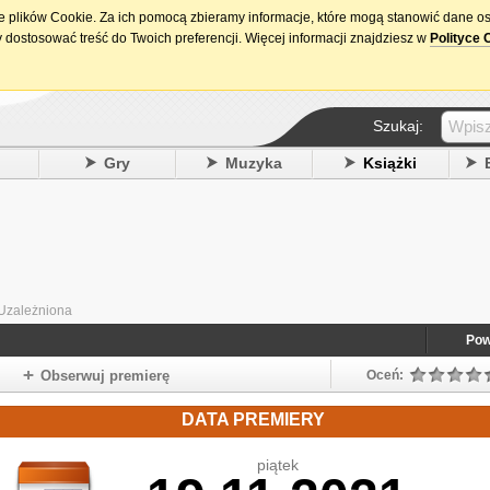
ie plików Cookie. Za ich pomocą zbieramy informacje, które mogą stanowić dane o
15. urodziny DataPremiery.pl
 dostosować treść do Twoich preferencji. Więcej informacji znajdziesz w
Polityce 
Szukaj:
y
Gry
Muzyka
Książki
Uzależniona
Pow
Obserwuj premierę
Oceń:
DATA PREMIERY
piątek