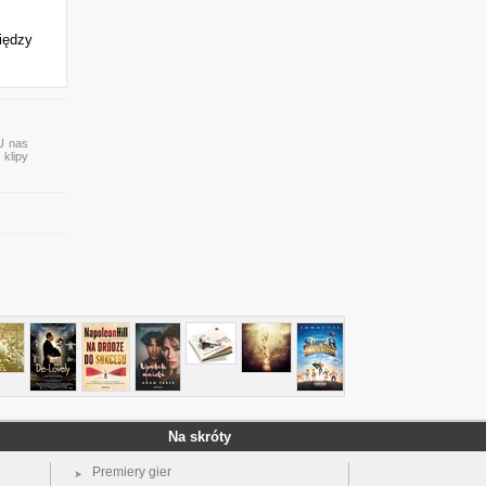
iędzy
 U nas
 klipy
Na skróty
Premiery gier