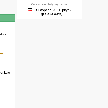
Wszystkie daty wydania:
19 listopada 2021, piątek
(
polska data
)
ednią
ami
.
Funkcje
j