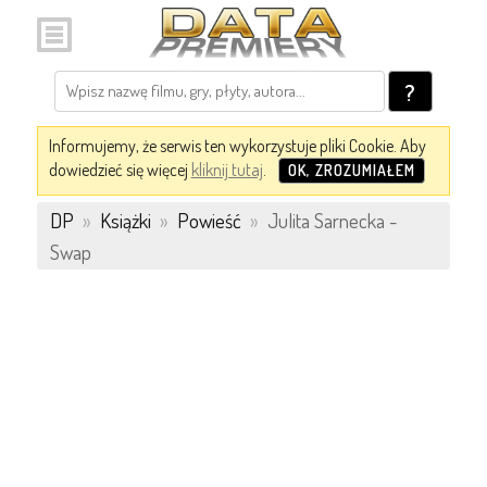
?
Informujemy, że serwis ten wykorzystuje pliki Cookie. Aby
dowiedzieć się więcej
kliknij tutaj
.
OK, ZROZUMIAŁEM
DP
»
Książki
»
Powieść
»
Julita Sarnecka -
Swap