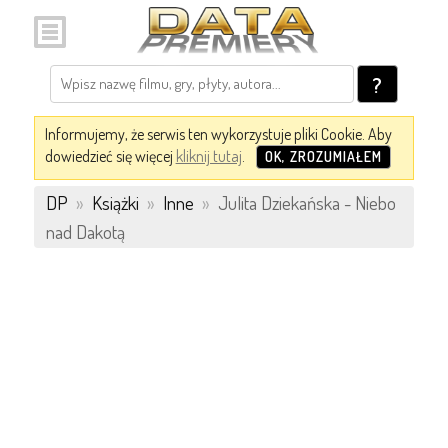
?
Informujemy, że serwis ten wykorzystuje pliki Cookie. Aby
dowiedzieć się więcej
kliknij tutaj
.
OK, ZROZUMIAŁEM
DP
»
Książki
»
Inne
»
Julita Dziekańska - Niebo
nad Dakotą