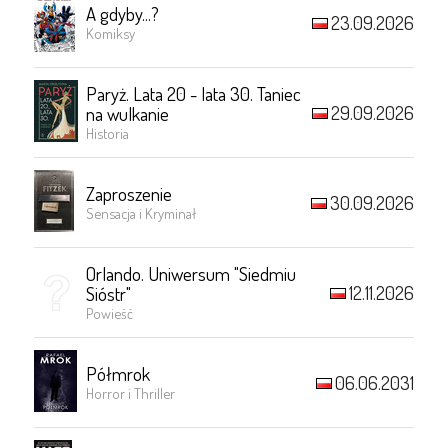
A gdyby...?
23.09.2026
Komiksy
Paryż. Lata 20 - lata 30. Taniec
29.09.2026
na wulkanie
Historia
Zaproszenie
30.09.2026
Sensacja i Kryminał
Orlando. Uniwersum "Siedmiu
12.11.2026
Sióstr"
Powieść
Półmrok
06.06.2031
Horror i Thriller