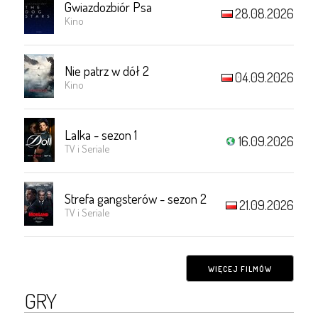
Gwiazdozbiór Psa
28.08.2026
Kino
Nie patrz w dół 2
04.09.2026
Kino
Lalka - sezon 1
16.09.2026
TV i Seriale
Strefa gangsterów - sezon 2
21.09.2026
TV i Seriale
WIĘCEJ FILMÓW
GRY