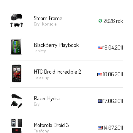
Steam Frame
2026 rok
Gry i Konsole
BlackBerry PlayBook
19.04.2011
Tablety
HTC Droid Incredible 2
10.06.2011
Telefony
Razer Hydra
17.06.2011
Gry
Motorola Droid 3
14.07.2011
Telefony