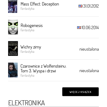
Mass Effect: Deception
31.01.2012
Fantastyka
Robogenesis
10.06.2014
Fantastyka
Wichry zimy
nieustalona
Fantastyka
Czarownice z Wolfensteinu.
nieustalona
Tom 3. Wyspa i drzwi
Fantastyka
WIĘCEJ KSIĄŻEK
ELEKTRONIKA