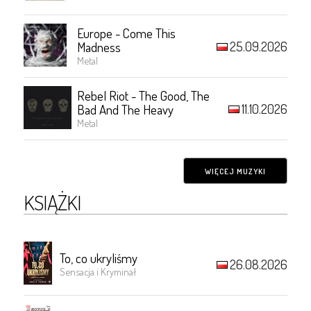
Europe - Come This
25.09.2026
Madness
Metal
Rebel Riot - The Good, The
11.10.2026
Bad And The Heavy
Metal
WIĘCEJ MUZYKI
KSIĄŻKI
To, co ukryliśmy
26.08.2026
Sensacja i Kryminał