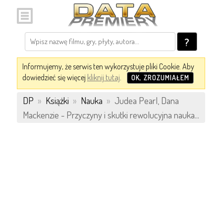
?
Informujemy, że serwis ten wykorzystuje pliki Cookie. Aby
dowiedzieć się więcej
kliknij tutaj
.
OK, ZROZUMIAŁEM
DP
»
Książki
»
Nauka
»
Judea Pearl, Dana
Mackenzie - Przyczyny i skutki rewolucyjna nauka...