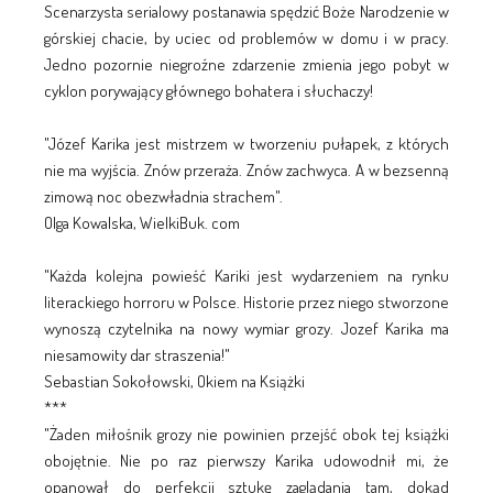
Scenarzysta serialowy postanawia spędzić Boże Narodzenie w
górskiej chacie, by uciec od problemów w domu i w pracy.
Jedno pozornie niegroźne zdarzenie zmienia jego pobyt w
cyklon porywający głównego bohatera i słuchaczy!
"Józef Karika jest mistrzem w tworzeniu pułapek, z których
nie ma wyjścia. Znów przeraża. Znów zachwyca. A w bezsenną
zimową noc obezwładnia strachem".
Olga Kowalska, WielkiBuk. com
"Każda kolejna powieść Kariki jest wydarzeniem na rynku
literackiego horroru w Polsce. Historie przez niego stworzone
wynoszą czytelnika na nowy wymiar grozy. Jozef Karika ma
niesamowity dar straszenia!"
Sebastian Sokołowski, Okiem na Książki
***
"Żaden miłośnik grozy nie powinien przejść obok tej książki
obojętnie. Nie po raz pierwszy Karika udowodnił mi, że
opanował do perfekcji sztukę zaglądania tam, dokąd