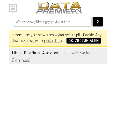
?
Informujemy, że serwis ten wykorzystuje pliki Cookie. Aby
dowiedzieć się więcej
kliknij tutaj
.
OK, ZROZUMIAŁEM
DP
»
Książki
»
Audiobook
»
Jozef Karika -
Ciemność