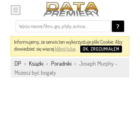
?
Informujemy, że serwis ten wykorzystuje pliki Cookie. Aby
dowiedzieć się więcej
kliknij tutaj
.
OK, ZROZUMIAŁEM
DP
»
Książki
»
Poradniki
»
Joseph Murphy -
Możesz być bogaty