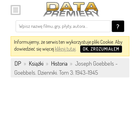
?
Informujemy, że serwis ten wykorzystuje pliki Cookie. Aby
dowiedzieć się więcej
kliknij tutaj
.
OK, ZROZUMIAŁEM
DP
»
Książki
»
Historia
»
Joseph Goebbels -
Goebbels. Dzienniki. Tom 3: 1943-1945