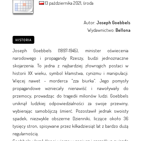
13 października 2021, środa
Autor:
Joseph Goebbels
Wydawnictwo:
Bellona
HISTORIA
Joseph Goebbels (1897-1945), minister oświecenia
narodowego i propagandy Rzeszy, budzi jednoznaczne
skojarzenia. To jedna z najbardziej złowrogich postaci w
historii XX wieku, symbol kłamstwa, cynizmu i manipulacji.
Więcej nawet - morderca "zza biurka". Jego pomysły
propagandowe wzniecały nienawiść i nawoływały do
przemocy, prowadząc do tragedii milionów ludzi. Goebbels
uniknął ludzkiej odpowiedzialności za swoje przewiny,
wybierając samobójczą śmierć. Pozostawił jednak swoisty
spadek, niezwykle obszerne Dzienniki, liczące około 36
tysięcy stron, spisywane przez kilkadziesiąt lat z bardzo dużą
regularnością.