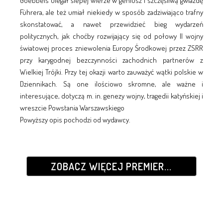
Goebbels ulegał ślepej wierze w geniusz i szczęśliwą gwiazdę
Führera, ale też umiał niekiedy w sposób zadziwiająco trafny
skonstatować, a nawet przewidzieć bieg wydarzeń
politycznych, jak choćby rozwijający się od połowy II wojny
światowej proces zniewolenia Europy Środkowej przez ZSRR
przy karygodnej bezczynności zachodnich partnerów z
Wielkiej Trójki. Przy tej okazji warto zauważyć wątki polskie w
Dziennikach. Są one ilościowo skromne, ale ważne i
interesujące, dotyczą m. in. genezy wojny, tragedii katyńskiej i
wreszcie Powstania Warszawskiego
Powyższy opis pochodzi od wydawcy.
ZOBACZ WIĘCEJ PREMIER...