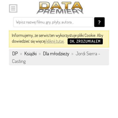
?
Informujemy, że serwis ten wykorzystuje pliki Cookie. Aby
dowiedzieć się więcej
kliknij tutaj
.
OK, ZROZUMIAŁEM
DP
»
Książki
»
Dla młodzieży
»
Jordi Sierra -
Casting