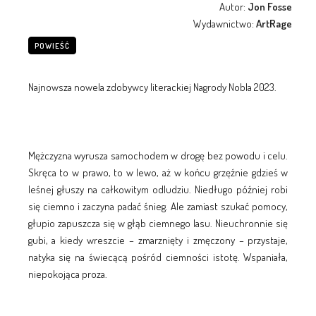
Autor:
Jon Fosse
Wydawnictwo:
ArtRage
POWIEŚĆ
Najnowsza nowela zdobywcy literackiej Nagrody Nobla 2023.
Mężczyzna wyrusza samochodem w drogę bez powodu i celu.
Skręca to w prawo, to w lewo, aż w końcu grzęźnie gdzieś w
leśnej głuszy na całkowitym odludziu. Niedługo później robi
się ciemno i zaczyna padać śnieg. Ale zamiast szukać pomocy,
głupio zapuszcza się w głąb ciemnego lasu. Nieuchronnie się
gubi, a kiedy wreszcie – zmarznięty i zmęczony – przystaje,
natyka się na świecącą pośród ciemności istotę. Wspaniała,
niepokojąca proza.