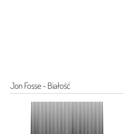
Jon Fosse - Białość