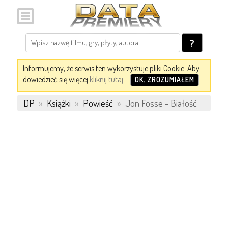
?
Informujemy, że serwis ten wykorzystuje pliki Cookie. Aby
dowiedzieć się więcej
kliknij tutaj
.
OK, ZROZUMIAŁEM
DP
»
Książki
»
Powieść
»
Jon Fosse - Białość