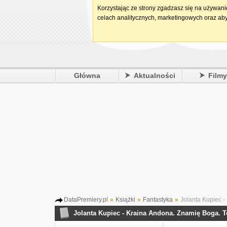
Korzystając ze strony zgadzasz się na używan
celach analitycznych, marketingowych oraz aby
Główna
Aktualności
Film
DataPremiery.pl
»
Książki
»
Fantastyka
»
Jolanta Kupiec -
Jolanta Kupiec - Kraina Andona. Znamię Boga. 