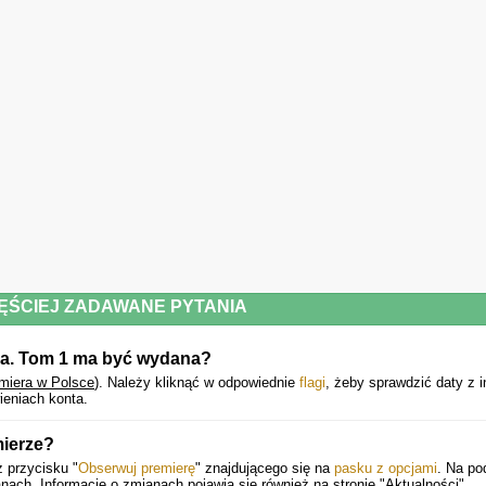
ĘŚCIEJ ZADAWANE PYTANIA
ga. Tom 1 ma być wydana?
miera w Polsce
).
Należy kliknąć w odpowiednie
flagi
, żeby sprawdzić daty z 
ieniach konta.
mierze?
 przycisku "
Obserwuj premierę
" znajdującego się na
pasku z opcjami
. Na po
ach. Informacje o zmianach pojawią się również na stronie "Aktualności".