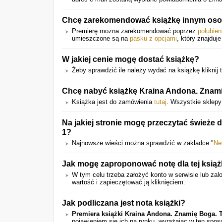
Chcę zarekomendować książkę innym oso
Premierę można zarekomendować poprzez
polubien
umieszczone są na
pasku z opcjami
, który znajduje
W jakiej cenie mogę dostać książkę?
Żeby sprawdzić ile należy wydać na książkę kliknij t
Chcę nabyć książkę Kraina Andona. Znami
Książka jest do zamówienia
tutaj
. Wszystkie sklepy
Na jakiej stronie mogę przeczytać świeże
1?
Najnowsze wieści można sprawdzić w zakładce "
Ne
Jak mogę zaproponować notę dla tej książ
W tym celu trzeba założyć konto w serwisie lub zalo
wartość i zapieczętować ją kliknięciem.
Jak podliczana jest nota książki?
Premiera książki Kraina Andona. Znamię Boga. 
pojawieniem się ich na rynku, wyrażając w ten spo