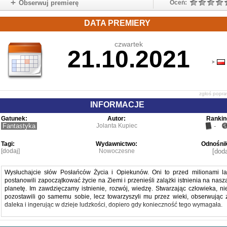
Obserwuj premierę
Oceń:
DATA PREMIERY
czwartek
21.10.2021
zgłoś popr
INFORMACJE
Gatunek:
Autor:
Rankin
Fantastyka
Jolanta Kupiec
-
Tagi:
Wydawnictwo:
Odnośnik
[dodaj]
Nowoczesne
[doda
Wysłuchajcie słów Posłańców Życia i Opiekunów. Oni to przed milionami la
postanowili zapoczątkować życie na Ziemi i przenieśli zalążki istnienia na nasz
planetę. Im zawdzięczamy istnienie, rozwój, wiedzę. Stwarzając człowieka, ni
pozostawili go samemu sobie, lecz towarzyszyli mu przez wieki, obserwując 
daleka i ingerując w dzieje ludzkości, dopiero gdy konieczność tego wymagała.
Powieść inspirowana Księgą Urantii opowiada historię człowieka od jeg