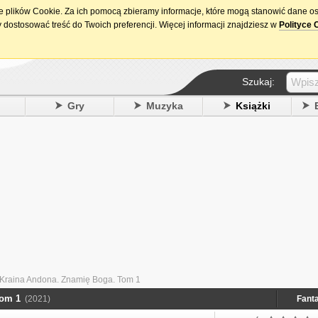
ie plików Cookie. Za ich pomocą zbieramy informacje, które mogą stanowić dane o
15. urodziny DataPremiery.pl
 dostosować treść do Twoich preferencji. Więcej informacji znajdziesz w
Polityce 
Szukaj:
y
Gry
Muzyka
Książki
 Kraina Andona. Znamię Boga. Tom 1
Tom 1
(2021)
Fant