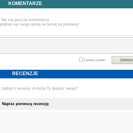
prapoczątków, analizuje kolejne etapy kształtowania się cywilizacji wspomagane
KOMENTARZE
przez istoty z kosmosu. Połączenie naukowych teorii z wątkami fantasy pozwal
Czytelnikowi zastanowić się nad genezą swojego gatunku. Ile treści zawartych 
książce jest fikcją, a ile prawdą?
Nie ma jeszcze komentarzy
Powyższy opis pochodzi od wydawcy.
podziel się swoją opinią na temat tej premiery!
Zatwier
Zawiera spoiler
RECENZJE
 żadnych recenzji. A może Ty dodasz swoją?
Napisz pierwszą recenzję
NOWA KSIĄŻKA JOLANTA KUPIEC - 