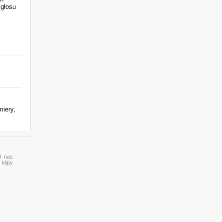
 głosu
miery,
 U nas
 klipy