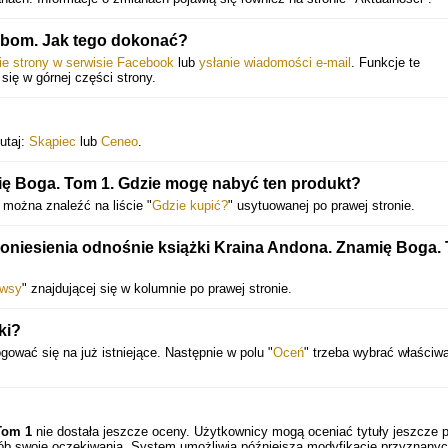
bom. Jak tego dokonać?
ie strony w serwisie Facebook
lub
ysłanie wiadomości e-mail
. Funkcje te
 się w górnej części strony.
utaj:
Skąpiec
lub
Ceneo
.
ę Boga. Tom 1. Gdzie mogę nabyć ten produkt?
 można znaleźć na liście "
Gdzie kupić?
" usytuowanej po prawej stronie.
 doniesienia odnośnie książki Kraina Andona. Znamię Boga.
wsy
" znajdującej się w kolumnie po prawej stronie.
ki?
gować się na już istniejące. Następnie w polu "
Oceń
" trzeba wybrać właściw
Tom 1
nie dostała jeszcze oceny. Użytkownicy mogą oceniać tytuły jeszcze 
sób swoje oczekiwania. System umożliwia późniejszą modyfikację przyznany