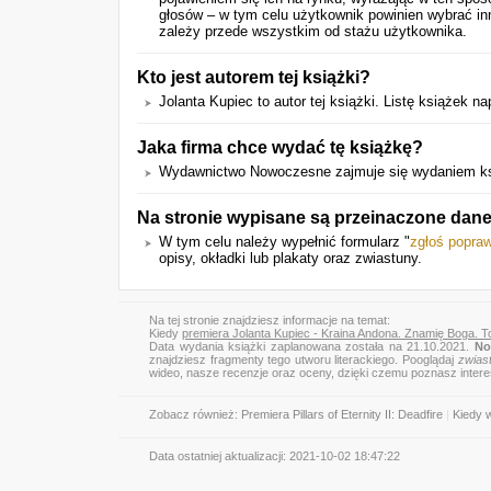
głosów – w tym celu użytkownik powinien wybrać in
zależy przede wszystkim od stażu użytkownika.
Kto jest autorem tej książki?
Jolanta Kupiec to autor tej książki. Listę książek
Jaka firma chce wydać tę książkę?
Wydawnictwo Nowoczesne zajmuje się wydaniem ksi
Na stronie wypisane są przeinaczone dane
W tym celu należy wypełnić formularz "
zgłoś popra
opisy, okładki lub plakaty oraz zwiastuny.
Na tej stronie znajdziesz informacje na temat:
Kiedy
premiera Jolanta Kupiec - Kraina Andona. Znamię Boga. 
Data wydania książki zaplanowana została na 21.10.2021.
No
znajdziesz fragmenty tego utworu literackiego. Pooglądaj
zwias
wideo, nasze recenzje oraz oceny, dzięki czemu poznasz inter
Zobacz również:
Premiera Pillars of Eternity II: Deadfire
|
Kiedy 
Data ostatniej aktualizacji:
2021-10-02 18:47:22