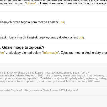
ną wartość w polu "
Ocena
". Ocena w serwisie to średnia ważona, gdzie waga
 napisanych przez tego autora można znaleźć
utaj
.
ążki. Lista innych książek tego wydawcy dostępna jest
utaj
.
. Gdzie mogę to zgłosić?
wkę
" znajdujący się nad polem "
Informacje
". Zgłaszać można błędne daty pre
Tom 1
? Kiedy wychodzi Jolanta Kupiec - Kraina Andona. Znamię Boga. Tom 1?
wa książka Jolanta Kupiec
z 2021 roku to główny temat tego artykułu i tej podstrony.
tun
i przeczytaj naszą zapowiedź. Znajdziesz tutaj również galerię zdjęć, zwiastuny, trailery,
esujące nowości oraz zapowiedzi, a także wszystkie nadchodzące premiery 2021 roku.
wychodzi Clayface?
|
Kiedy premiera Blade Runner 2033: Labyrinth?