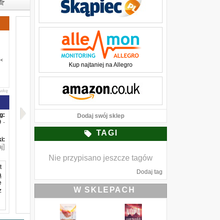
Kup najtaniej na Allegro
awkę
g:
Dodaj swój sklep
-
TAGI
i:
j]
Nie przypisano jeszcze tagów
t
Dodaj tag
ą
e
W SKLEPACH
z
o