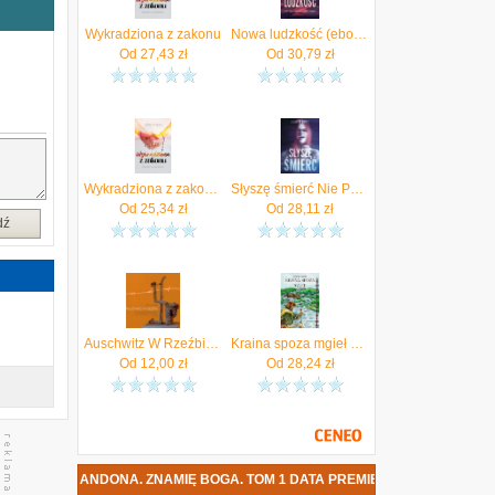
j
a
Wykradziona z zakonu
Nowa ludzkość (ebook)
w
Od
27,43
zł
Od
30,79
zł
Wykradziona z zakonu. Opowieść prawdziwa (e-book)
Słyszę śmierć Nie Powiem
Od
25,34
zł
Od
28,11
zł
dź
Auschwitz W Rzeźbie Ze Zbiorów Państwowego Muzeum Auschwitz-Birkenau W Oświęcimiu
Kraina spoza mgieł Kupiec Jolanta
Od
12,00
zł
Od
28,24
zł
KRAINA ANDONA. ZNAMIĘ BOGA. TOM 1 DATA PREMIERY