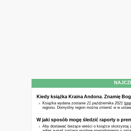
NAJCZ
Kiedy książka Kraina Andona. Znamię Bo
Książka wydana zostanie
21 października 2021
(
pre
regionu. Domyślny region można zmienić w w ustaw
W jaki sposób mogę śledzić raporty o pre
Aby dostawać bieżące wieści o książce skorzystaj z
adres e-mail zostaną wysłane powiadomienia o zmian