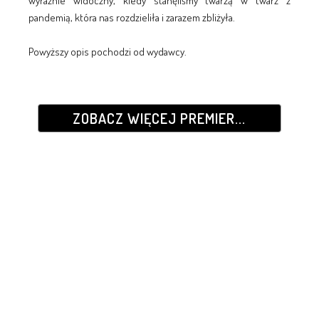
wyraźnie widoczny, kiedy stanęliśmy twarzą w twarz z
pandemią, która nas rozdzieliła i zarazem zbliżyła.
Powyższy opis pochodzi od wydawcy.
ZOBACZ WIĘCEJ PREMIER...