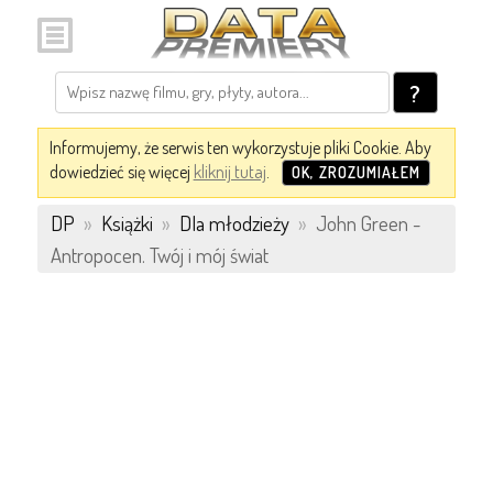
?
Informujemy, że serwis ten wykorzystuje pliki Cookie. Aby
dowiedzieć się więcej
kliknij tutaj
.
OK, ZROZUMIAŁEM
DP
»
Książki
»
Dla młodzieży
»
John Green -
Antropocen. Twój i mój świat