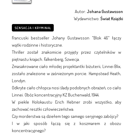
Autor:
Johana Gustawsson
Wydawnictwo:
Świat Książki
SENSACJA I KRYMINAŁ
Francuski bestseller Johany Gustawsson "Blok 46" łączy
wątki rodzinne i historyczne.
Thriller został znakomicie przyjęty przez czytelników w
piętnastu krajach. Falkenberg, Szwecja.
Zmasakrowane ciało młodej projektantki biżuterii, Linnei Blix,
zostało znalezione w zaśnieżonym porcie. Hampstead Heath,
Londyn.
Odkryte ciało chłopca nosi ślady podobnych obrażeń, co ciało
Linnei. Obóz koncentracyjny KZ Buchenwald, 1944.
W piekle Holokaustu Erich Hebner zrobi wszystko, aby
zachować resztki człowieczeństwa.
Czy morderstwa są dziełem tego samego seryjnego zabójcy?
I w jaki sposób łączą się z koszmarem z obozu
koncentracyjnego?