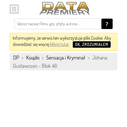
?
Informujemy, że serwis ten wykorzystuje pliki Cookie. Aby
dowiedzieć się więcej
kliknij tutaj
.
OK, ZROZUMIAŁEM
DP
»
Książki
»
Sensacja i Kryminał
»
Johana
Gustawsson - Blok 46