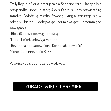
Emily Roy, profilerka pracująca dla Scotland Yardu, łączy siły z
przyjaciółką Linnei, pisarką Alexis Castells – aby rozwiązać tę
zagadkę. Podróżują między Szwecją i Anglią, zanurzają się w
odmęty historii, odkrywając zdumiewające, przerażające
powiązania.
"Blok 46 poraża bezwzględnością".
Nicolas Lefort, telewizja France 2
"Bezsenna noc zapewniona. Doskonała powieść".
Michel Dufranne, radio RTBF
Powyższy opis pochodzi od wydawcy.
ZOBACZ WIĘCEJ PREMIER...