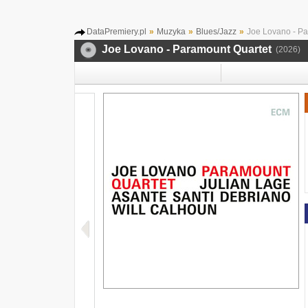
DataPremiery.pl
»
Muzyka
»
Blues/Jazz
»
Joe Lovano - Pa
Joe Lovano - Paramount Quartet
(2026)