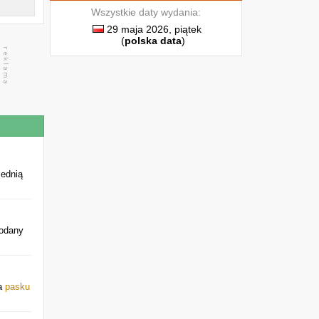
Wszystkie daty wydania:
29 maja 2026, piątek
(
polska data
)
iednią
podany
na
pasku