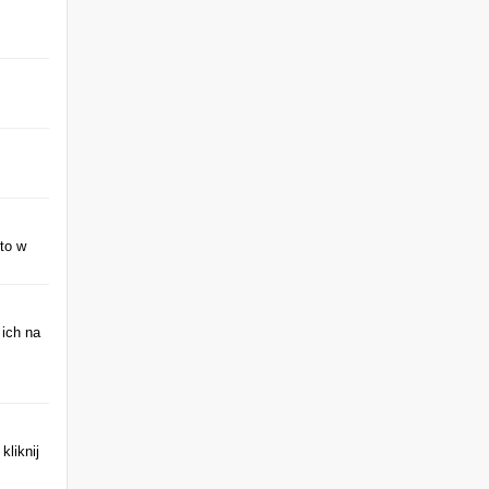
to w
 ich na
 kliknij