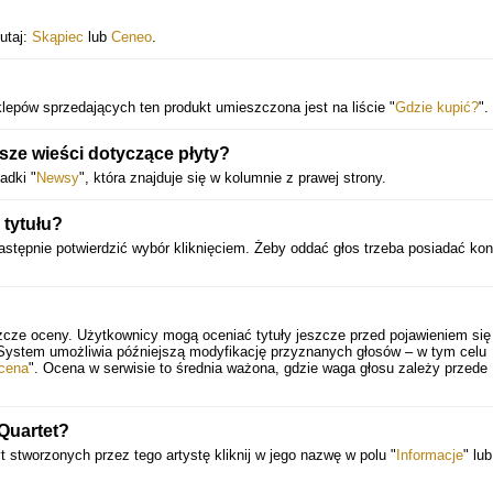
tutaj:
Skąpiec
lub
Ceneo
.
sklepów sprzedających ten produkt umieszczona jest na liście "
Gdzie kupić?
".
ze wieści dotyczące płyty?
adki "
Newsy
", która znajduje się w kolumnie z prawej strony.
tytułu?
astępnie potwierdzić wybór kliknięciem. Żeby oddać głos trzeba posiadać kon
zcze oceny. Użytkownicy mogą oceniać tytuły jeszcze przed pojawieniem się
 System umożliwia późniejszą modyfikację przyznanych głosów – w tym celu
cena
". Ocena w serwisie to średnia ważona, gdzie waga głosu zależy przede
Quartet?
t stworzonych przez tego artystę kliknij w jego nazwę w polu "
Informacje
" lub