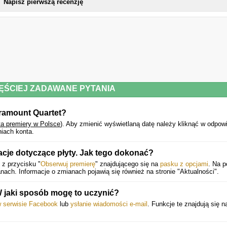
Napisz pierwszą recenzję
ĘŚCIEJ ZADAWANE PYTANIA
aramount Quartet?
ta premiery w Polsce
).
Aby zmienić wyświetlaną datę należy kliknąć w odpow
iach konta.
cje dotyczące płyty. Jak tego dokonać?
 z przycisku "
Obserwuj premierę
" znajdującego się na
pasku z opcjami
. Na 
ach. Informacje o zmianach pojawią się również na stronie "Aktualności".
W jaki sposób mogę to uczynić?
w serwisie Facebook
lub
ysłanie wiadomości e-mail
. Funkcje te znajdują się 