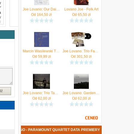
y
'
Joe Lovano: Our Daily Bread [Winyl]
Lovano Joe - Folk Art
a
Od
164,50
zł
Od
65,50
zł
y
i
w
d
t
,
i
ą
Marcin Wasilewski Trio & Joe Lovano - Homage (CD)
Joe Lovano: Trio Fascination (Tone Poet) [Winyl]
y
Od
59,99
zł
Od
301,50
zł
,
a
a
dź
Joe Lovano: Trio Tapestry [CD]
Joe Lovano: Garden Of Expression [CD]
Od
62,00
zł
Od
62,00
zł
 JOE LOVANO - PARAMOUNT QUARTET DATA PREMIERY