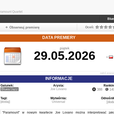
ramount Quartet
Blue
Obserwuj premierę
Oceń:
DATA PREMIERY
piątek
29.05.2026
zgłoś popr
INFORMACJE
Gatunek:
Arysta:
Rankin
Blues/Jazz
Joe Lovano
388
14
Tagi:
Wytwórnia:
Odnośnik
[dodaj]
Universal
[doda
"Paramount" w nowym kwartecie Joe Lovano można interpretować jak