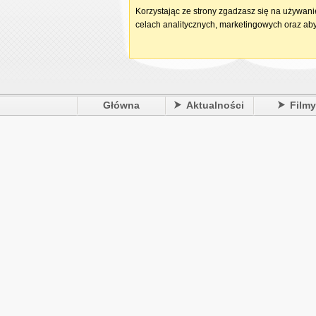
Korzystając ze strony zgadzasz się na używan
celach analitycznych, marketingowych oraz aby
Główna
Aktualności
Film