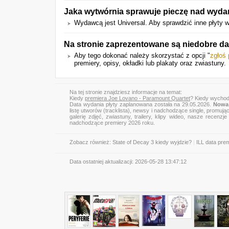
Jaka wytwórnia sprawuje pieczę nad wydan
Wydawcą jest Universal. Aby sprawdzić inne płyty wyd
Na stronie zaprezentowane są niedobre da
Aby tego dokonać należy skorzystać z opcji "
zgłoś
premiery, opisy, okładki lub plakaty oraz zwiastuny.
Na tej stronie znajdziesz informacje na temat:
Kiedy
premiera Joe Lovano - Paramount Quartet
? Kiedy wychod
Data wydania płyty zaplanowana została na 29.05.2026.
Nowa 
listę utworów (tracklista), newsy i nadchodzące single, promują
galerię zdjęć, zwiastuny, trailery, klipy wideo, nasze recen
nadchodzące premiery 2026 roku.
Zobacz również:
State of Decay 3 kiedy wyjdzie?
|
ILL data pre
Data ostatniej aktualizacji:
2026-05-28 13:47:12