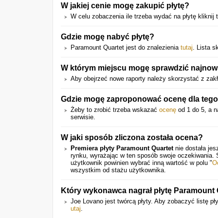
W jakiej cenie mogę zakupić płytę?
W celu zobaczenia ile trzeba wydać na płytę kliknij 
Gdzie mogę nabyć płytę?
Paramount Quartet jest do znalezienia
tutaj
. Lista 
W którym miejscu mogę sprawdzić najnows
Aby obejrzeć nowe raporty należy skorzystać z zakł
Gdzie mogę zaproponować ocenę dla tego 
Żeby to zrobić trzeba wskazać
ocenę
od 1 do 5, a n
serwisie.
W jaki sposób zliczona została ocena?
Premiera płyty Paramount Quartet
nie dostała jes
rynku, wyrażając w ten sposób swoje oczekiwania.
użytkownik powinien wybrać inną wartość w polu "
O
wszystkim od stażu użytkownika.
Który wykonawca nagrał płytę Paramount 
Joe Lovano jest twórcą płyty. Aby zobaczyć listę pły
utaj
.