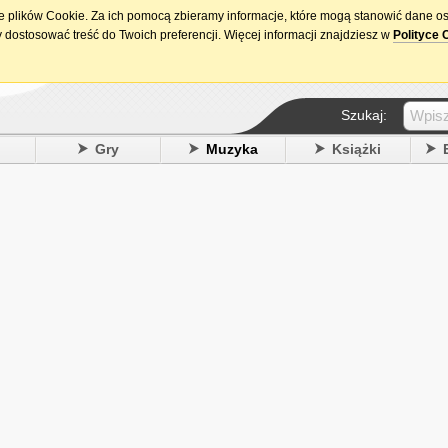
ie plików Cookie. Za ich pomocą zbieramy informacje, które mogą stanowić dane o
15. urodziny DataPremiery.pl
 dostosować treść do Twoich preferencji. Więcej informacji znajdziesz w
Polityce 
Szukaj:
y
Gry
Muzyka
Książki