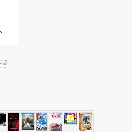
ty
dziesz
ównież
ystkie