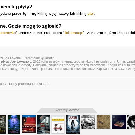
iem tej płyty?
ane przez tę firmę kliknij w jej nazwę lub kliknij
utaj
.
ne. Gdzie mogę to zgłosić?
 poprawkę
" umieszczonej nad polem "
Informacje
". Zgłaszać można błędne da
zi Joe Lovano - Paramount Quartet?
płyta Joe Lovano
z 2026 roku to główny temat tego artykułu i tej podstrony. U nas znaj
ce nowe dzieło artysty. Pooglądaj
zwiastun
i przeczytaj naszą zapowiedź. Znajdziesz tutaj r
zje oraz oceny, dzięki czemu poznasz interesujące nowości oraz zapowiedzi, a także wsz
miery
|
Kiedy premiera Crossface?
Recently Viewed