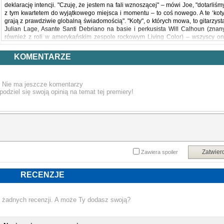
deklarację intencji. "Czuję, że jestem na fali wznoszącej" – mówi Joe, "dotarliśm
z tym kwartetem do wyjątkowego miejsca i momentu – to coś nowego. A te ‘koty
grają z prawdziwie globalną świadomością". "Koty", o których mowa, to gitarzyst
Julian Lage, Asante Santi Debriano na basie i perkusista Will Calhoun (znan
również z roli w amerykańskim zespole rockowym Living Color) – wszyscy on
pomagają kształtować nowy rozdział w rozległej twórczości Joe Lovano 
Paramount Quartet. Recenzując londyński koncert zespołu na kilka dni prze
KOMENTARZE
sesją nagraniową, "Financial Times" zachwycał się tym, jak "najnowszy projek
Lovano łączy elementy americany z modernistycznym podejściem do muzyki
eksplorując ten teren z całkowitą wolnością". Na przemian ciężkie 
Nie ma jeszcze komentarzy
ekstrawertyczne, a następnie intymne i delikatne brzmienie prezentuj
podziel się swoją opinią na temat tej premiery!
instrumentaliści reprezentujący cztery pokolenia w bogatym programie, na któr
składają się autorskie utwory saksofonisty, a także Lady Day" Wayne'a Shortera
hołd dla Billie Holiday, oraz "First Song" Charliego Hadena. Album nagrany n
południu Francji w lutym 2025 roku został wyprodukowany przez Manfred
Eichera.
Zatwier
Zawiera spoiler
RECENZJE
 żadnych recenzji. A może Ty dodasz swoją?
NOWA PŁYTA