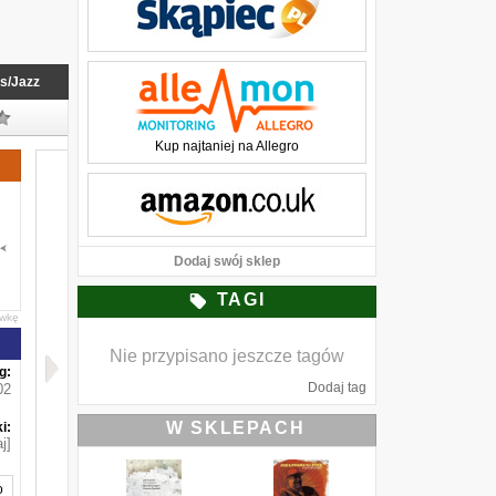
s/Jazz
Kup najtaniej na Allegro
Dodaj swój sklep
TAGI
awkę
Nie przypisano jeszcze tagów
g:
Dodaj tag
02
W SKLEPACH
i:
j]
o