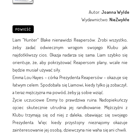
Autor:
Joanna Wylde
Wydawnictwo:
NieZwykłe
POWIEŚĆ
Liam "Hunter" Blake nienawidzi Reapersów. Zrobi wszystko,
żeby zadać odwiecznym wrogom swojego Klubu jak
najdotkliwszy cios. Okazja nadarza się sama. Liam szybko się
orientuje, że, aby pokrzyżować Reapersom plany, wcale nie
będzie musiał używać siły.
Emma Lou Hayes – córka Prezydenta Reapersów – okazuje się
łatwym celem. Spodobała się Liamowi, kiedy tylko ją zobaczył,
a teraz mężczyzna ma powód, żeby ją sobie wziąć.
Życie uczuciowe Emmy to prawdziwa ruina. Nadopiekuńczy
ojciec skutecznie utrudnia jej randkowanie. Mężczyźni z
Klubu trzymają się od niej z daleka, obawiając się swojego
Prezydenta. Więc kiedy przystojny nieznajomy okazuje
zainteresowanie jej osobą, dziewczyna nie waha się ani chwili.