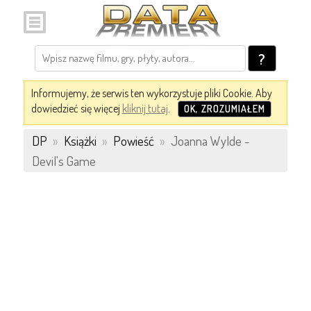
?
Informujemy, że serwis ten wykorzystuje pliki Cookie. Aby
dowiedzieć się więcej
kliknij tutaj
.
OK, ZROZUMIAŁEM
DP
»
Książki
»
Powieść
»
Joanna Wylde -
Devil's Game