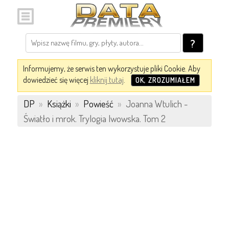
?
Informujemy, że serwis ten wykorzystuje pliki Cookie. Aby
dowiedzieć się więcej
kliknij tutaj
.
OK, ZROZUMIAŁEM
DP
»
Książki
»
Powieść
»
Joanna Wtulich -
Światło i mrok. Trylogia lwowska. Tom 2