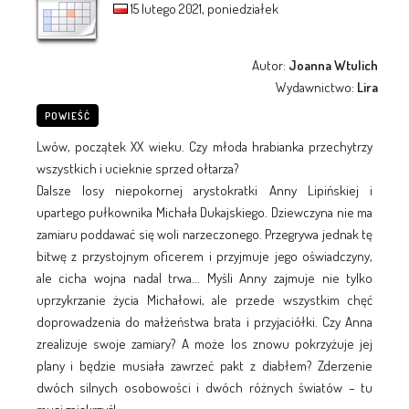
15 lutego 2021, poniedziałek
Autor:
Joanna Wtulich
Wydawnictwo:
Lira
POWIEŚĆ
Lwów, początek XX wieku. Czy młoda hrabianka przechytrzy
wszystkich i ucieknie sprzed ołtarza?
Dalsze losy niepokornej arystokratki Anny Lipińskiej i
upartego pułkownika Michała Dukajskiego. Dziewczyna nie ma
zamiaru poddawać się woli narzeczonego. Przegrywa jednak tę
bitwę z przystojnym oficerem i przyjmuje jego oświadczyny,
ale cicha wojna nadal trwa... Myśli Anny zajmuje nie tylko
uprzykrzanie życia Michałowi, ale przede wszystkim chęć
doprowadzenia do małżeństwa brata i przyjaciółki. Czy Anna
zrealizuje swoje zamiary? A może los znowu pokrzyżuje jej
plany i będzie musiała zawrzeć pakt z diabłem? Zderzenie
dwóch silnych osobowości i dwóch różnych światów – tu