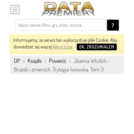
?
Informujemy, że serwis ten wykorzystuje pliki Cookie. Aby
dowiedzieć się więcej
kliknij tutaj
.
OK, ZROZUMIAŁEM
DP
»
Książki
»
Powieść
»
Joanna Wtulich -
Brzask i zmierzch. Trylogia lwowska. Tom 3