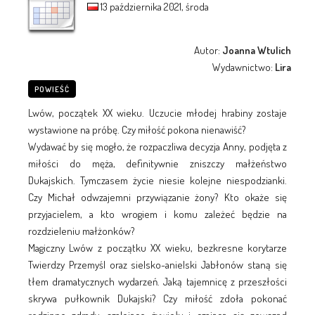
13 października 2021, środa
Autor:
Joanna Wtulich
Wydawnictwo:
Lira
POWIEŚĆ
Lwów, początek XX wieku. Uczucie młodej hrabiny zostaje
wystawione na próbę. Czy miłość pokona nienawiść?
Wydawać by się mogło, że rozpaczliwa decyzja Anny, podjęta z
miłości do męża, definitywnie zniszczy małżeństwo
Dukajskich. Tymczasem życie niesie kolejne niespodzianki.
Czy Michał odwzajemni przywiązanie żony? Kto okaże się
przyjacielem, a kto wrogiem i komu zależeć będzie na
rozdzieleniu małżonków?
Magiczny Lwów z początku XX wieku, bezkresne korytarze
Twierdzy Przemyśl oraz sielsko-anielski Jabłonów staną się
tłem dramatycznych wydarzeń. Jaką tajemnicę z przeszłości
skrywa pułkownik Dukajski? Czy miłość zdoła pokonać