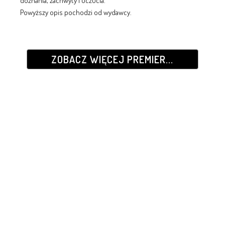
doznania, zachwyty i uczucia.
Powyższy opis pochodzi od wydawcy.
ZOBACZ WIĘCEJ PREMIER...