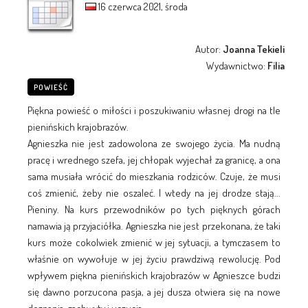
16 czerwca 2021, środa
Autor:
Joanna Tekieli
Wydawnictwo:
Filia
POWIEŚĆ
Piękna powieść o miłości i poszukiwaniu własnej drogi na tle
pienińskich krajobrazów.
Agnieszka nie jest zadowolona ze swojego życia. Ma nudną
pracę i wrednego szefa, jej chłopak wyjechał za granicę, a ona
sama musiała wrócić do mieszkania rodziców. Czuje, że musi
coś zmienić, żeby nie oszaleć. I wtedy na jej drodze stają...
Pieniny. Na kurs przewodników po tych pięknych górach
namawia ją przyjaciółka. Agnieszka nie jest przekonana, że taki
kurs może cokolwiek zmienić w jej sytuacji, a tymczasem to
właśnie on wywołuje w jej życiu prawdziwą rewolucję. Pod
wpływem piękna pienińskich krajobrazów w Agnieszce budzi
się dawno porzucona pasja, a jej dusza otwiera się na nowe