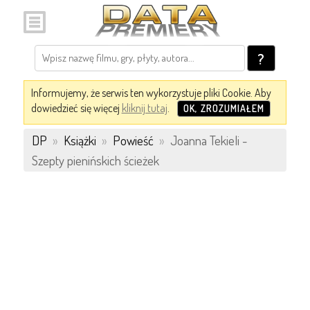
?
Informujemy, że serwis ten wykorzystuje pliki Cookie. Aby
dowiedzieć się więcej
kliknij tutaj
.
OK, ZROZUMIAŁEM
DP
»
Książki
»
Powieść
»
Joanna Tekieli -
Szepty pienińskich ścieżek