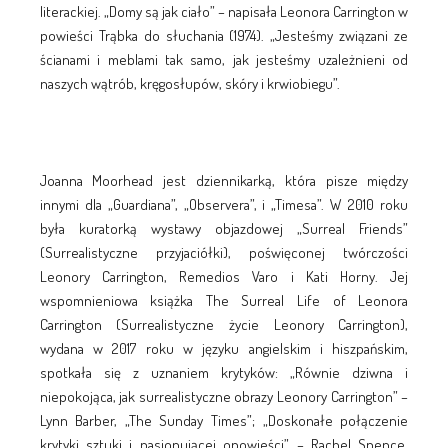
literackiej. „Domy są jak ciało” – napisała Leonora Carrington w
powieści Trąbka do słuchania (1974). „Jesteśmy związani ze
ścianami i meblami tak samo, jak jesteśmy uzależnieni od
naszych wątrób, kręgosłupów, skóry i krwiobiegu”.
Joanna Moorhead jest dziennikarką, która pisze między
innymi dla „Guardiana”, „Observera”, i „Timesa”. W 2010 roku
była kuratorką wystawy objazdowej „Surreal Friends”
(Surrealistyczne przyjaciółki), poświęconej twórczości
Leonory Carrington, Remedios Varo i Kati Horny. Jej
wspomnieniowa książka The Surreal Life of Leonora
Carrington (Surrealistyczne życie Leonory Carrington),
wydana w 2017 roku w języku angielskim i hiszpańskim,
spotkała się z uznaniem krytyków: „Równie dziwna i
niepokojąca, jak surrealistyczne obrazy Leonory Carrington” –
Lynn Barber, „The Sunday Times”; „Doskonałe połączenie
krytyki sztuki i pasjonującej opowieści” – Rachel Spence,