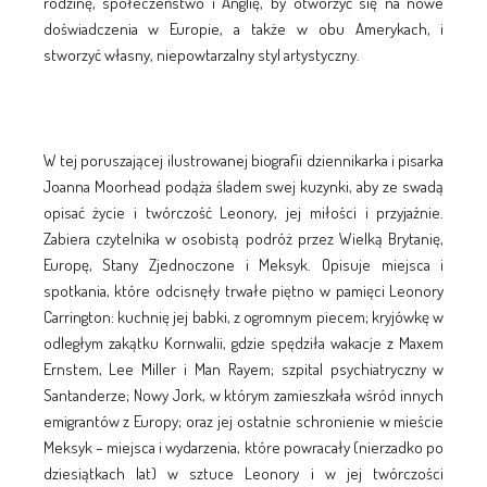
rodzinę, społeczeństwo i Anglię, by otworzyć się na nowe
doświadczenia w Europie, a także w obu Amerykach, i
stworzyć własny, niepowtarzalny styl artystyczny.
W tej poruszającej ilustrowanej biografii dziennikarka i pisarka
Joanna Moorhead podąża śladem swej kuzynki, aby ze swadą
opisać życie i twórczość Leonory, jej miłości i przyjaźnie.
Zabiera czytelnika w osobistą podróż przez Wielką Brytanię,
Europę, Stany Zjednoczone i Meksyk. Opisuje miejsca i
spotkania, które odcisnęły trwałe piętno w pamięci Leonory
Carrington: kuchnię jej babki, z ogromnym piecem; kryjówkę w
odległym zakątku Kornwalii, gdzie spędziła wakacje z Maxem
Ernstem, Lee Miller i Man Rayem; szpital psychiatryczny w
Santanderze; Nowy Jork, w którym zamieszkała wśród innych
emigrantów z Europy; oraz jej ostatnie schronienie w mieście
Meksyk – miejsca i wydarzenia, które powracały (nierzadko po
dziesiątkach lat) w sztuce Leonory i w jej twórczości