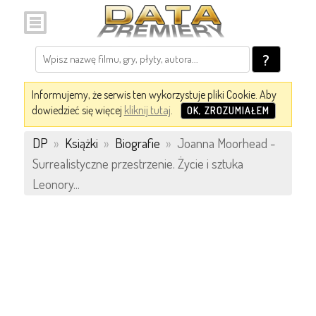
?
Informujemy, że serwis ten wykorzystuje pliki Cookie. Aby
dowiedzieć się więcej
kliknij tutaj
.
OK, ZROZUMIAŁEM
DP
»
Książki
»
Biografie
»
Joanna Moorhead -
Surrealistyczne przestrzenie. Życie i sztuka
Leonory...