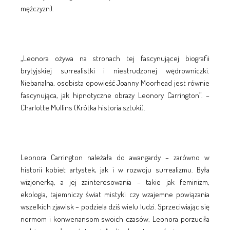
mężczyzn).
„Leonora ożywa na stronach tej fascynującej biografii
brytyjskiej surrealistki i niestrudzonej wędrowniczki.
Niebanalna, osobista opowieść Joanny Moorhead jest równie
fascynująca, jak hipnotyczne obrazy Leonory Carrington”. –
Charlotte Mullins (Krótka historia sztuki).
Leonora Carrington należała do awangardy – zarówno w
historii kobiet artystek, jak i w rozwoju surrealizmu. Była
wizjonerką, a jej zainteresowania – takie jak feminizm,
ekologia, tajemniczy świat mistyki czy wzajemne powiązania
wszelkich zjawisk – podziela dziś wielu ludzi. Sprzeciwiając się
normom i konwenansom swoich czasów, Leonora porzuciła