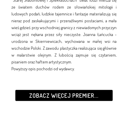
"Starej Słaboniowej i Spiekładuchach" świat ludzi miesza się
ze światem duchów rodem ze słowiańskiej mitologii i
ludowych podań, ludzkie tajemnice i fantazje materializują się
nieraz pod zaskakującymi i przeraźliwymi postaciami, a mała
wieś gdzieś przy wschodniej granicy z niewiadomych przyczyn
wciąż jest nękana przez siły nieczyste. Joanna Łańcucka -
urodzona w Skierniewicach, wychowana w małej wsi na
wschodzie Polski. Z zawodu plastyczka realizująca się głównie
w malarstwie olejnym. Z lubością zajmuje się czytaniem,
pisaniem oraz haftem artystycznym.
Powyższy opis pochodzi od wydawcy.
ZOBACZ WIĘCEJ PREMIER...