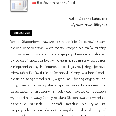
6 października 2021, środa
Autor:
Joanna Łańcucka
Wydawnictwo:
Oficynka
FANTASTYKA
Wy to, Słaboniowo, zawsze tak zakręcicie, że człowiek sam
nie wie, w co wierzyć, i widzi rzeczy, których nie ma. W mroźny
zimowy wieczór stara kobieta staje przy drewnianym płocie i
jak co dzień spogląda bystrym okiem na rodzinną wieś. Gdzieś
z nieprzeniknionych ciemności nadciąga zło, jakiego jeszcze
mieszkańcy Capówki nie doświadczyli. Zimny, wschodni wiatr
niesie ze sobą smród siarki, w głębi lasu świecą czyjeś czujne
oczy, dziecko o twarzy starca sprowadza na bagna niewinne
dziewczęta, a zrodzony z ludzkiego występku Strzygoń
wychodzi na krwawy żer. Tylko stara Słaboniowa zna wszelkie
diabelskie sztuczki i potrafi zaradzić nie tylko na
nadprzyrodzone, ale również na zwykłe, ludzkie kłopoty. W