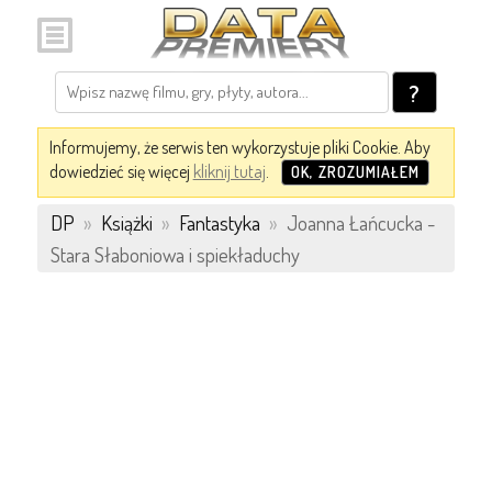
?
Informujemy, że serwis ten wykorzystuje pliki Cookie. Aby
dowiedzieć się więcej
kliknij tutaj
.
OK, ZROZUMIAŁEM
DP
»
Książki
»
Fantastyka
»
Joanna Łańcucka -
Stara Słaboniowa i spiekładuchy