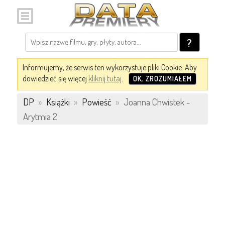
?
Informujemy, że serwis ten wykorzystuje pliki Cookie. Aby
dowiedzieć się więcej
kliknij tutaj
.
OK, ZROZUMIAŁEM
DP
»
Książki
»
Powieść
»
Joanna Chwistek -
Arytmia 2