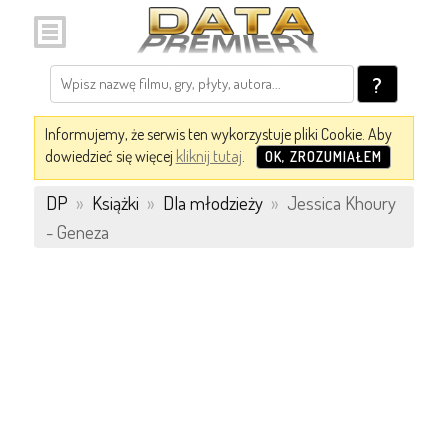
?
Informujemy, że serwis ten wykorzystuje pliki Cookie. Aby
dowiedzieć się więcej
kliknij tutaj
.
OK, ZROZUMIAŁEM
DP
»
Książki
»
Dla młodzieży
»
Jessica Khoury
- Geneza