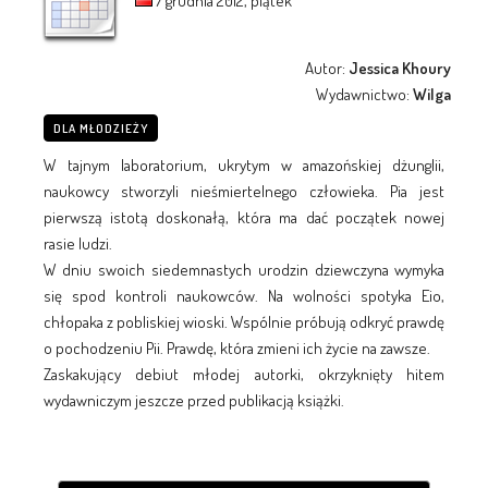
7 grudnia 2012, piątek
Autor:
Jessica Khoury
Wydawnictwo:
Wilga
DLA MŁODZIEŻY
W tajnym laboratorium, ukrytym w amazońskiej dżunglii,
naukowcy stworzyli nieśmiertelnego człowieka. Pia jest
pierwszą istotą doskonałą, która ma dać początek nowej
rasie ludzi.
W dniu swoich siedemnastych urodzin dziewczyna wymyka
się spod kontroli naukowców. Na wolności spotyka Eio,
chłopaka z pobliskiej wioski. Wspólnie próbują odkryć prawdę
o pochodzeniu Pii. Prawdę, która zmieni ich życie na zawsze.
Zaskakujący debiut młodej autorki, okrzyknięty hitem
wydawniczym jeszcze przed publikacją książki.