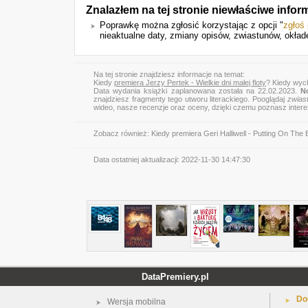
Znalazłem na tej stronie niewłaściwe info
Poprawkę można zgłosić korzystając z opcji "
zgłoś
nieaktualne daty, zmiany opisów, zwiastunów, okłade
Na tej stronie znajdziesz informacje na temat:
Kiedy
premiera Jerzy Pertek - Wielkie dni małej floty
? Kiedy wych
Data wydania książki zaplanowana została na 22.02.2023.
N
znajdziesz fragmenty tego utworu literackiego. Pooglądaj
zwias
wideo, nasze recenzje oraz oceny, dzięki czemu poznasz inter
Zobacz również:
Kiedy premiera Geri Halliwell - Putting On The 
Data ostatniej aktualizacji:
2022-11-30 14:47:30
DataPremiery.pl
Do
Wersja mobilna