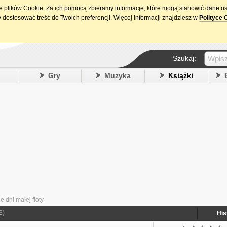
ie plików Cookie. Za ich pomocą zbieramy informacje, które mogą stanowić dane o
15. urodziny DataPremiery.pl
 dostosować treść do Twoich preferencji. Więcej informacji znajdziesz w
Polityce 
Szukaj:
y
Gry
Muzyka
Książki
e dni małej floty
3)
His