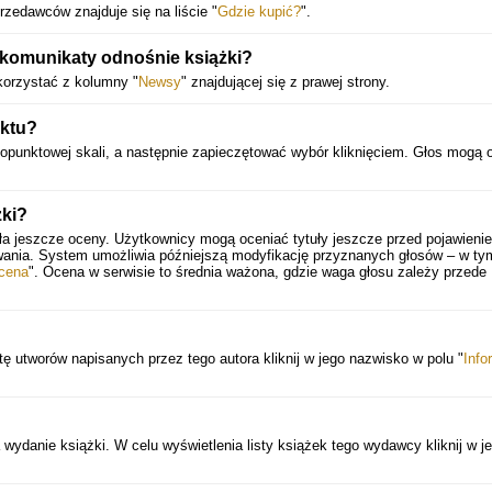
rzedawców znajduje się na liście "
Gdzie kupić?
".
komunikaty odnośnie książki?
orzystać z kolumny "
Newsy
" znajdującej się z prawej strony.
uktu?
opunktowej skali, a następnie zapieczętować wybór kliknięciem. Głos mogą 
żki?
ła jeszcze oceny. Użytkownicy mogą oceniać tytuły jeszcze przed pojawieni
wania. System umożliwia późniejszą modyfikację przyznanych głosów – w ty
cena
". Ocena w serwisie to średnia ważona, gdzie waga głosu zależy przede
tę utworów napisanych przez tego autora kliknij w jego nazwisko w polu "
Info
ydanie książki. W celu wyświetlenia listy książek tego wydawcy kliknij w j