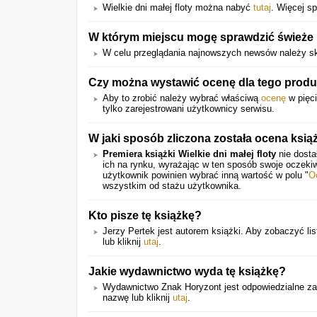
Wielkie dni małej floty można nabyć
tutaj
. Więcej sp
W którym miejscu mogę sprawdzić świeże 
W celu przeglądania najnowszych newsów należy sk
Czy można wystawić ocenę dla tego prod
Aby to zrobić należy wybrać właściwą
ocenę
w pięci
tylko zarejestrowani użytkownicy serwisu.
W jaki sposób zliczona została ocena ksią
Premiera książki Wielkie dni małej floty
nie dosta
ich na rynku, wyrażając w ten sposób swoje oczeki
użytkownik powinien wybrać inną wartość w polu "
O
wszystkim od stażu użytkownika.
Kto pisze tę książkę?
Jerzy Pertek jest autorem książki. Aby zobaczyć lis
lub kliknij
utaj
.
Jakie wydawnictwo wyda tę książkę?
Wydawnictwo Znak Horyzont jest odpowiedzialne za w
nazwę lub kliknij
utaj
.