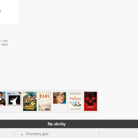
i
U nas
 klipy
Na skróty
Premiery gier