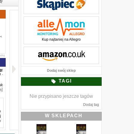
Kup najtaniej na Allegro
awkę
g:
Dodaj swój sklep
-
TAGI
i:
j]
Nie przypisano jeszcze tagów
Dodaj tag
e
W SKLEPACH
j
w
,