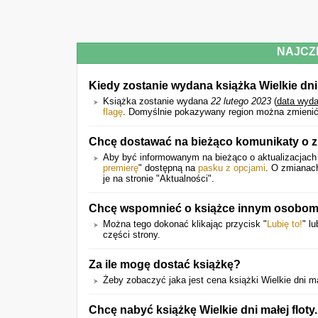
NAJCZ
Kiedy zostanie wydana książka Wielkie dni 
Książka zostanie wydana
22 lutego 2023
(
data wyda
flagę
. Domyślnie pokazywany region można zmienić
Chcę dostawać na bieżąco komunikaty o z
Aby być informowanym na bieżąco o aktualizacjach n
premierę
" dostępną na
pasku z opcjami
. O zmianac
je na stronie "Aktualności".
Chcę wspomnieć o książce innym osobom.
Można tego dokonać klikając przycisk "
Lubię to!
" l
części strony.
Za ile mogę dostać książkę?
Żeby zobaczyć jaka jest cena książki Wielkie dni małe
Chcę nabyć książkę Wielkie dni małej floty.