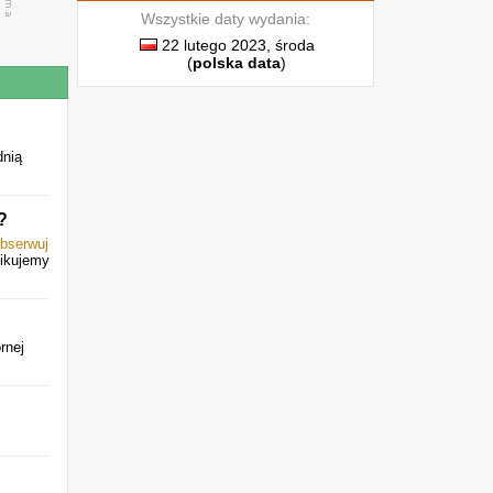
Wszystkie daty wydania:
22 lutego 2023, środa
(
polska data
)
dnią
?
bserwuj
likujemy
rnej