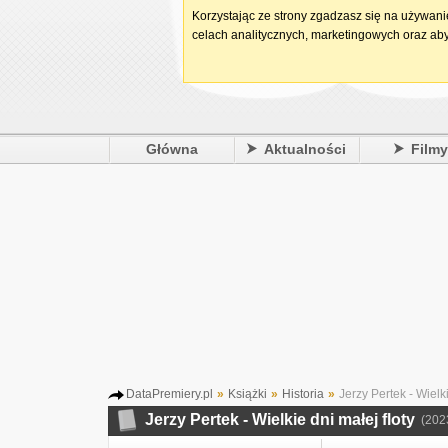
Korzystając ze strony zgadzasz się na używan
celach analitycznych, marketingowych oraz aby
Główna
Aktualności
Film
DataPremiery.pl
»
Książki
»
Historia
»
Jerzy Pertek - Wielki
Jerzy Pertek - Wielkie dni małej floty
(202