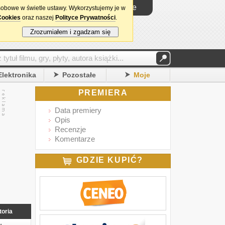
Logowanie
sobowe w świetle ustawy. Wykorzystujemy je w
Cookies
oraz naszej
Polityce Prywatności
.
Zrozumiałem i zgadzam się
Elektronika
Pozostałe
Moje
PREMIERA
Data premiery
Opis
Recenzje
Komentarze
GDZIE KUPIĆ?
toria