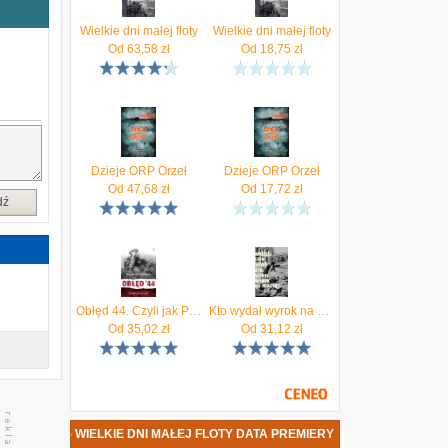
y
ą
Wielkie dni małej floty
Wielkie dni małej floty
i
Od
63,58
zł
Od
18,75
zł
y
ę
a
i
j
a
Dzieje ORP Orzeł
Dzieje ORP Orzeł
Od
47,68
zł
Od
17,72
zł
dź
Obłęd 44. Czyli jak Polacy zrobili prezent Stalinowi, wywołując Powstanie Warszawskie (E-book)
Kto wydał wyrok na miasto? (MOBI)
Od
35,02
zł
Od
31,12
zł
Y PERTEK - WIELKIE DNI MAŁEJ FLOTY DATA PREMIERY