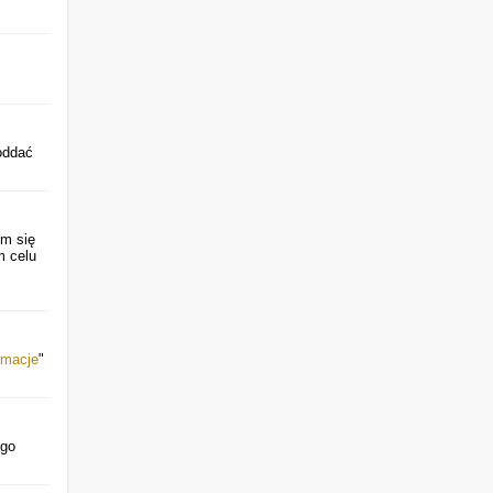
oddać
em się
m celu
rmacje
"
ego