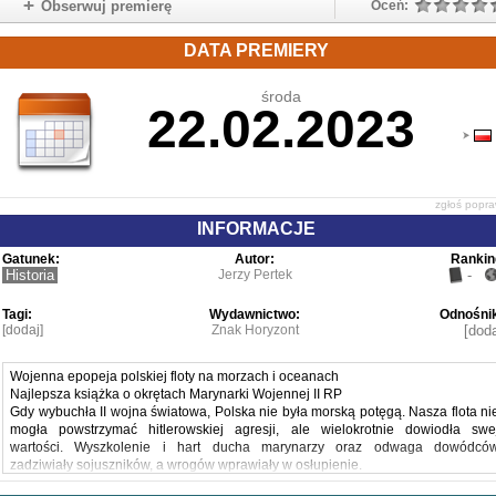
Obserwuj premierę
Oceń:
DATA PREMIERY
środa
22.02.2023
zgłoś popr
INFORMACJE
Gatunek:
Autor:
Rankin
Historia
Jerzy Pertek
-
Tagi:
Wydawnictwo:
Odnośnik
[dodaj]
Znak Horyzont
[doda
Wojenna epopeja polskiej floty na morzach i oceanach
Najlepsza książka o okrętach Marynarki Wojennej II RP
Gdy wybuchła II wojna światowa, Polska nie była morską potęgą. Nasza flota ni
mogła powstrzymać hitlerowskiej agresji, ale wielokrotnie dowiodła swe
wartości. Wyszkolenie i hart ducha marynarzy oraz odwaga dowódcó
zadziwiały sojuszników, a wrogów wprawiały w osłupienie.
Polscy marynarze walczyli o wolność ojczyzny na morzach, oceanach i rzekach