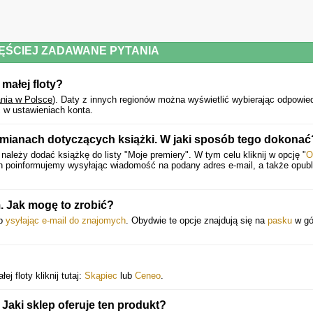
ĘŚCIEJ ZADAWANE PYTANIA
małej floty?
nia w Polsce
).
Daty z innych regionów można wyświetlić wybierając odpowie
 w ustawieniach konta.
mianach dotyczących książki. W jaki sposób tego dokonać
ależy dodać książkę do listy "Moje premiery". W tym celu kliknij w opcję "
O
h poinformujemy wysyłając wiadomość na podany adres e-mail, a także opub
 Jak mogę to zrobić?
ub
ysyłając e-mail do znajomych
. Obydwie te opcje znajdują się na
pasku
w gó
j floty kliknij tutaj:
Skąpiec
lub
Ceneo
.
 Jaki sklep oferuje ten produkt?