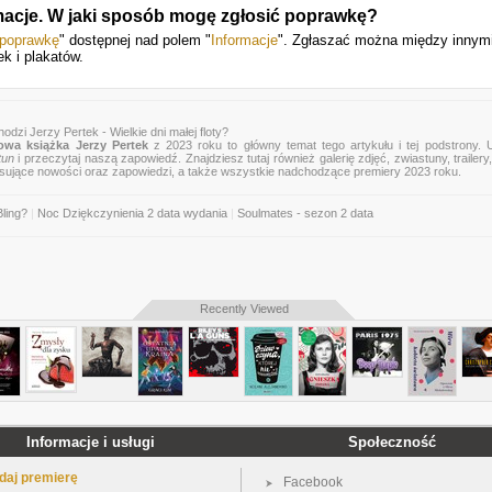
rmacje. W jaki sposób mogę zgłosić poprawkę?
 poprawkę
" dostępnej nad polem "
Informacje
". Zgłaszać można między innym
k i plakatów.
odzi Jerzy Pertek - Wielkie dni małej floty?
owa książka Jerzy Pertek
z 2023 roku to główny temat tego artykułu i tej podstrony. 
tun
i przeczytaj naszą zapowiedź. Znajdziesz tutaj również galerię zdjęć, zwiastuny, trailery,
esujące nowości oraz zapowiedzi, a także wszystkie nadchodzące premiery 2023 roku.
Bling?
|
Noc Dziękczynienia 2 data wydania
|
Soulmates - sezon 2 data
Recently Viewed
Informacje i usługi
Społeczność
daj premierę
Facebook