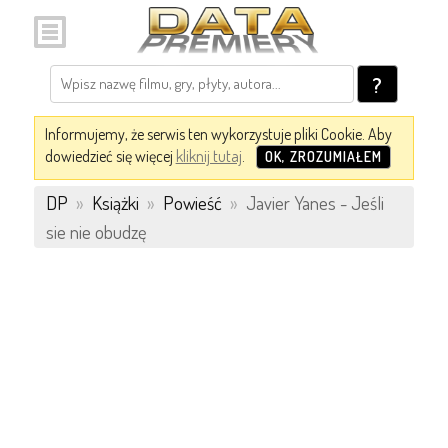
?
Informujemy, że serwis ten wykorzystuje pliki Cookie. Aby
dowiedzieć się więcej
kliknij tutaj
.
OK, ZROZUMIAŁEM
DP
»
Książki
»
Powieść
»
Javier Yanes - Jeśli
sie nie obudzę