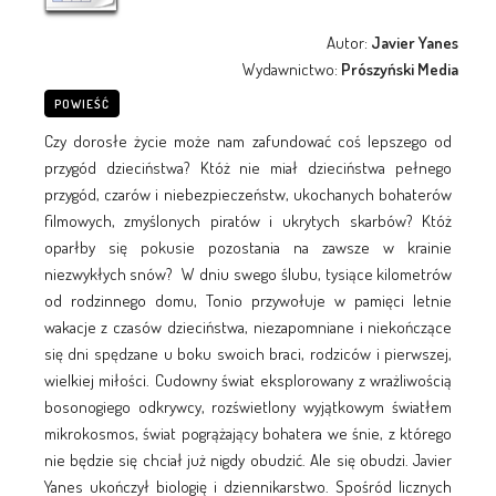
Autor:
Javier Yanes
Wydawnictwo:
Prószyński Media
POWIEŚĆ
Czy dorosłe życie może nam zafundować coś lepszego od
przygód dzieciństwa? Któż nie miał dzieciństwa pełnego
przygód, czarów i niebezpieczeństw, ukochanych bohaterów
filmowych, zmyślonych piratów i ukrytych skarbów? Któż
oparłby się pokusie pozostania na zawsze w krainie
niezwykłych snów? W dniu swego ślubu, tysiące kilometrów
od rodzinnego domu, Tonio przywołuje w pamięci letnie
wakacje z czasów dzieciństwa, niezapomniane i niekończące
się dni spędzane u boku swoich braci, rodziców i pierwszej,
wielkiej miłości. Cudowny świat eksplorowany z wrażliwością
bosonogiego odkrywcy, rozświetlony wyjątkowym światłem
mikrokosmos, świat pogrążający bohatera we śnie, z którego
nie będzie się chciał już nigdy obudzić. Ale się obudzi. Javier
Yanes ukończył biologię i dziennikarstwo. Spośród licznych