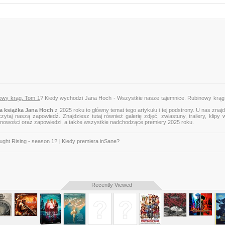
owy krąg. Tom 1
? Kiedy wychodzi Jana Hoch - Wszystkie nasze tajemnice. Rubinowy krąg
 książka Jana Hoch
z 2025 roku to główny temat tego artykułu i tej podstrony. U nas znaj
zytaj naszą zapowiedź. Znajdziesz tutaj również galerię zdjęć, zwiastuny, trailery, klipy 
 nowości oraz zapowiedzi, a także wszystkie nadchodzące premiery 2025 roku.
ught Rising - season 1?
|
Kiedy premiera inSane?
Recently Viewed