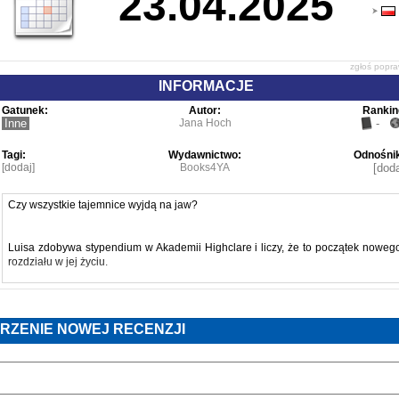
23.04.2025
zgłoś popr
INFORMACJE
Gatunek:
Autor:
Rankin
Inne
Jana Hoch
-
Tagi:
Wydawnictwo:
Odnośnik
[dodaj]
Books4YA
[doda
Czy wszystkie tajemnice wyjdą na jaw?
Luisa zdobywa stypendium w Akademii Highclare i liczy, że to początek noweg
rozdziału w jej życiu.
Wkrótce dołącza do elitarnego ugrupowania studenckiego – Rubinowego Kręg
– wierząc, że wreszcie uwolni się od kłamstw, które dotąd ją prześladowały
RZENIE NOWEJ RECENZJI
Jednak blask Akademii to jedynie fasada. W rzeczywistości każdy skryw
mroczne sekrety. Luisa nie wie już, komu może zaufać. Jedyną osobą, któr
wydaje się trzymać z dala od Rubinowego Kręgu, jest Theo – tajemniczy chłopa
imponujący jej swoją pracą z końmi. Choć rozsądek podpowiada jej ostrożność
między nimi rodzi się coraz silniejsza więź.