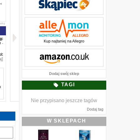
awkę
g:
Kup najtaniej na Allegro
-
i:
j]
Dodaj swój sklep
TAGI
o
Nie przypisano jeszcze tagów
u
Dodaj tag
.
a
W SKLEPACH
a
k
,