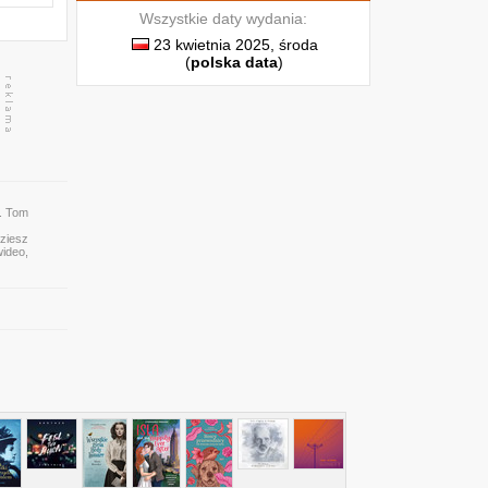
Wszystkie daty wydania:
23 kwietnia 2025, środa
(
polska data
)
. Tom
dziesz
wideo,