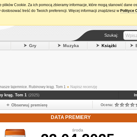
ie plików Cookie. Za ich pomocą zbieramy informacje, które mogą stanowić dane o
15. urodziny DataPremiery.pl
 dostosować treść do Twoich preferencji. Więcej informacji znajdziesz w
Polityce 
Szukaj:
y
Gry
Muzyka
Książki
 nasze tajemnice. Rubinowy krąg. Tom 1
»
Napisz recenzję
wy krąg. Tom 1
(2025)
I
Obserwuj premierę
Ocena:
DATA PREMIERY
środa