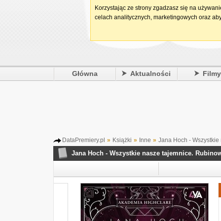
Korzystając ze strony zgadzasz się na używan
celach analitycznych, marketingowych oraz aby
Główna
Aktualności
Film
DataPremiery.pl
»
Książki
»
Inne
»
Jana Hoch - Wszystkie
Jana Hoch - Wszystkie nasze tajemnice. Rubino