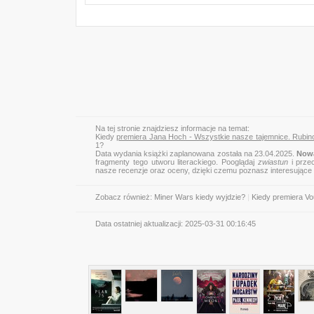
Na tej stronie znajdziesz informacje na temat:
Kiedy
premiera Jana Hoch - Wszystkie nasze tajemnice. Rubin
1?
Data wydania książki zaplanowana została na 23.04.2025.
Nowa
fragmenty tego utworu literackiego. Pooglądaj
zwiastun
i przec
nasze recenzje oraz oceny, dzięki czemu poznasz interesujące
Zobacz również:
Miner Wars kiedy wyjdzie?
|
Kiedy premiera Vo
Data ostatniej aktualizacji:
2025-03-31 00:16:45