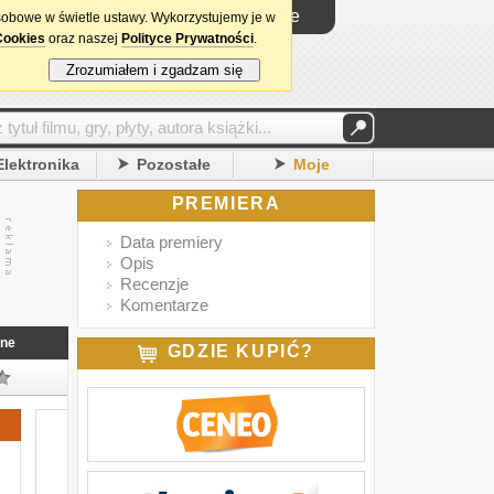
Logowanie
sobowe w świetle ustawy. Wykorzystujemy je w
Cookies
oraz naszej
Polityce Prywatności
.
Zrozumiałem i zgadzam się
Elektronika
Pozostałe
Moje
PREMIERA
Data premiery
Opis
Recenzje
Komentarze
nne
GDZIE KUPIĆ?