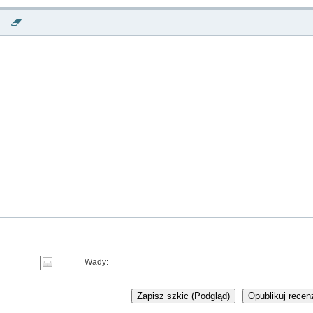
Wkrótce Luisa musi odpowiedzieć sobie na trudne pytanie: czy jej uczucia s
wystarczająco silne, by zmierzyć się z sekretami Theo?
Powyższy opis pochodzi od wydawcy.
Wady:
Zapisz szkic (Podgląd)
Opublikuj recen
NOWA KSIĄŻKA JANA HOCH - WSZYSTKI