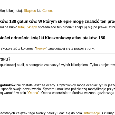
ę kliknij tutaj:
Skąpiec
lub
Ceneo
.
ków. 180 gatunków. W którym sklepie mogę znaleźć ten pr
 można kupić
tutaj
.
Sklepy
sprzedające ten produkt znajdują się po prawej stro
wieści odnośnie książki Kieszonkowy atlas ptaków. 180
 skorzystać z kolumny "
Newsy
" znajdującej się z prawej strony.
tułu?
opunktowej skali, a następnie zaznaczyć wybór kliknięciem. Tylko zarejestro
0 gatunków
nie dostała jeszcze oceny. Użytkownicy mogą oceniać tytuły jesz
en sposób swoje oczekiwania. System umożliwia późniejszą modyfikację przy
ną wartość w polu "
Ocena
". Ocena w serwisie to średnia ważona, gdzie waga
pozostałych książek tego twórcy należy udać się do pola "
Informacje
" i klikną