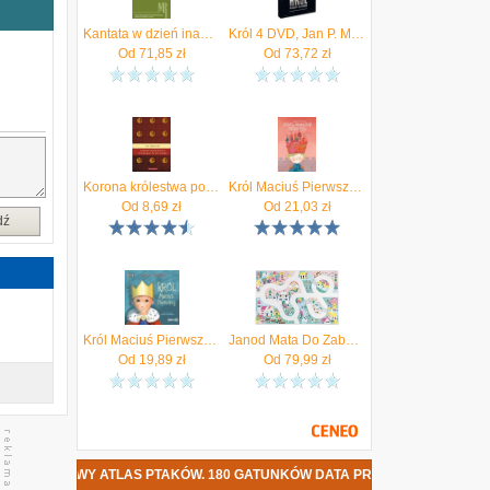
.
Kantata w dzień inauguracji statui króla Jana III
Król 4 DVD, Jan P. Matuszyński
ć
Od
71,85
zł
Od
73,72
zł
i
ć
h
Korona królestwa polskiego w XIV wieku - Jan Dąbrowski (E-book)
Król Maciuś Pierwszy - Janusz Korczak (E-book)
Od
8,69
zł
Od
21,03
zł
dź
Król Maciuś Pierwszy Audiobook Janusz Korczak
Janod Mata Do Zabawy Z Drogą Zaczarowane Królestwo Cross Roads 2+
Od
19,89
zł
Od
79,99
zł
ONKOWY ATLAS PTAKÓW. 180 GATUNKÓW DATA PREMIERY