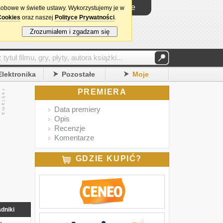
Logowanie
sobowe w świetle ustawy. Wykorzystujemy je w
Cookies
oraz naszej
Polityce Prywatności
.
Zrozumiałem i zgadzam się
Elektronika
Pozostałe
Moje
PREMIERA
Data premiery
Opis
Recenzje
Komentarze
GDZIE KUPIĆ?
dniki