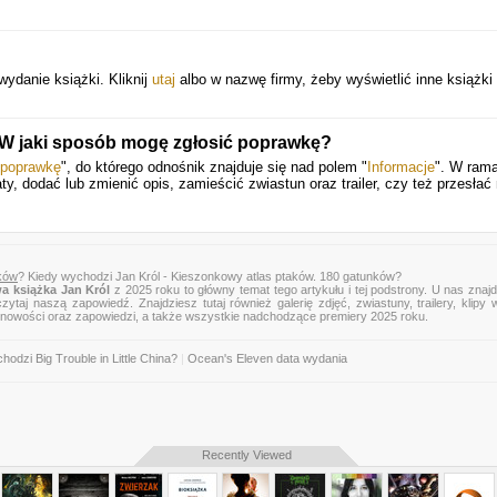
danie książki. Kliknij
utaj
albo w nazwę firmy, żeby wyświetlić inne książki
. W jaki sposób mogę zgłosić poprawkę?
 poprawkę
", do którego odnośnik znajduje się nad polem "
Informacje
". W rama
ty, dodać lub zmienić opis, zamieścić zwiastun oraz trailer, czy też przesłać
nków
? Kiedy wychodzi Jan Król - Kieszonkowy atlas ptaków. 180 gatunków?
a książka Jan Król
z 2025 roku to główny temat tego artykułu i tej podstrony. U nas znaj
zytaj naszą zapowiedź. Znajdziesz tutaj również galerię zdjęć, zwiastuny, trailery, klipy 
 nowości oraz zapowiedzi, a także wszystkie nadchodzące premiery 2025 roku.
hodzi Big Trouble in Little China?
|
Ocean's Eleven data wydania
Recently Viewed