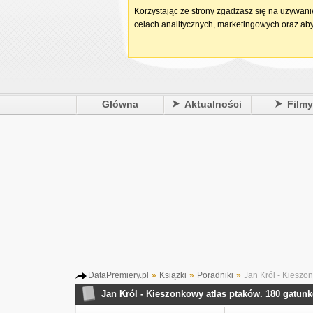
Korzystając ze strony zgadzasz się na używan
celach analitycznych, marketingowych oraz aby
Główna
Aktualności
Film
DataPremiery.pl
»
Książki
»
Poradniki
»
Jan Król - Kieszo
Jan Król - Kieszonkowy atlas ptaków. 180 gatun