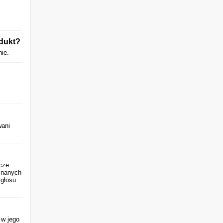
odukt?
nie.
wani
cze
znanych
 głosu
ć w jego