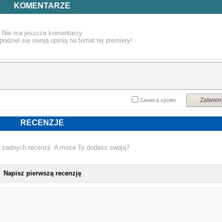
i miasta.
KOMENTARZE
Atlas przedstawia 180 najczęściej obserwowanych gatunków ptaków w Polsce
Choć to jedynie wycinek, starannie wybrane przykłady pozwalają zrozumie
złożoność i piękno ptasiego świata. Szczegółowe zdjęci wraz ze szczegółowym
Nie ma jeszcze komentarzy
opisami dają każdemu miłośnikowi natury narzędzie do samodzielnych odkry
podziel się swoją opinią na temat tej premiery!
ornitologicznych, pomagając rozpoznawać ptaki po wyglądzie, głosie i typowyc
zachowaniach.
Powyższy opis pochodzi od wydawcy.
Zatwier
Zawiera spoiler
RECENZJE
 żadnych recenzji. A może Ty dodasz swoją?
Napisz pierwszą recenzję
NOWA KSIĄŻKA JAN KRÓL - KIESZ