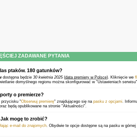
ĘŚCIEJ ZADAWANE PYTANIA
tlas ptaków. 180 gatunków?
w
dostępna będzie
30 kwietnia 2025
(
data premiery w Polsce
).
Kliknięcie we
f
wietlanie domyślnego regionu można skonfigurować w "Ustawieniach serwisu"
porty o premierze?
 przycisku "
Obserwuj premierę
" znajdującego się na
pasku z opcjami
. Inform
raz będą opublikowane na stronie "Aktualności".
 Jak mogę to zrobić?
łając e-mail do znajomych
. Obydwie te opcje dostępne są na pasku w górnej