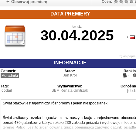
Obserwuj premierę
Oceń:
DATA PREMIERY
środa
30.04.2025
zgłoś popr
INFORMACJE
Gatunek:
Autor:
Rankin
Poradniki
Jan Król
-
Tagi:
Wydawnictwo:
Odnośnik
[dodaj]
SBM Renata Gmitrzak
[doda
Świat ptaków jest tajemniczy, różnorodny i pełen niespodzianek!
Świat awifauny urzeka bogactwem - w naszym kraju zarejestrowano obecnoś
ponad 470 gatunków, z których około 230 zakłada gniazda i wychowuje młode n
terenie Polski. Jest to zróżnicowana grupa obejmująca zarówno gatunki osiadłe
jak i wędrowne, przystosowane do różnych środowisk, od lasów i łąk po mokradł