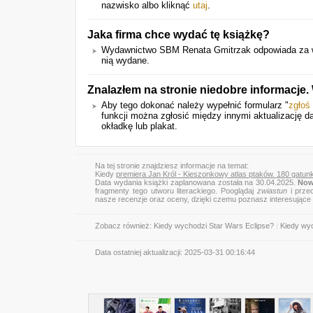
nazwisko albo kliknąć
utaj
.
Jaka firma chce wydać tę książkę?
Wydawnictwo SBM Renata Gmitrzak odpowiada za wy
nią wydane.
Znalazłem na stronie niedobre informacje
Aby tego dokonać należy wypełnić formularz "
zgłoś
funkcji można zgłosić między innymi aktualizację da
okładkę lub plakat.
Na tej stronie znajdziesz informacje na temat:
Kiedy
premiera Jan Król - Kieszonkowy atlas ptaków. 180 gatu
Data wydania książki zaplanowana została na 30.04.2025.
Now
fragmenty tego utworu literackiego. Pooglądaj
zwiastun
i przec
nasze recenzje oraz oceny, dzięki czemu poznasz interesujące
Zobacz również:
Kiedy wychodzi Star Wars Eclipse?
|
Kiedy wyc
Data ostatniej aktualizacji:
2025-03-31 00:16:44