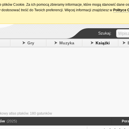
ie plików Cookie. Za ich pomocą zbieramy informacje, które mogą stanowić dane o
15. urodziny DataPremiery.pl
 dostosować treść do Twoich preferencji. Więcej informacji znajdziesz w
Polityce 
Szukaj:
y
Gry
Muzyka
Książki
nkowy atlas ptaków. 180 gatunków
ków
(2025)
Pora