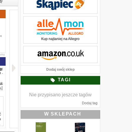
Kup najtaniej na Allegro
awkę
g:
Dodaj swój sklep
-
TAGI
i:
j]
Nie przypisano jeszcze tagów
Dodaj tag
W SKLEPACH
ć
a
,
a