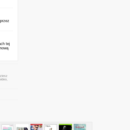
 przez
ch tej
 nową
dziesz
wideo,