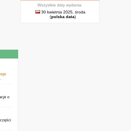
Wszystkie daty wydania:
30 kwietnia 2025, środa
(
polska data
)
lagę
.
acje o
 części