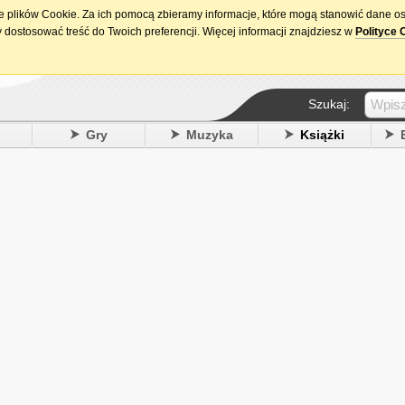
ie plików Cookie. Za ich pomocą zbieramy informacje, które mogą stanowić dane o
15. urodziny DataPremiery.pl
 dostosować treść do Twoich preferencji. Więcej informacji znajdziesz w
Polityce 
Szukaj:
y
Gry
Muzyka
Książki