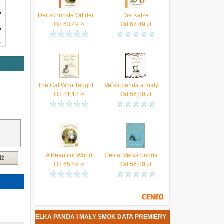
,
Der schönste Ort der Welt Norbury, James
Die Katze
Od
63,49
zł
Od
63,49
zł
,
e
z
e
ą
w
The Cat Who Taught Zen
Veľká panda a malý drak, 2. vydanie Norbury, James
h
Od
81,18
zł
Od
56,09
zł
o
A Beautiful World
Cesta: Veľká panda a malý drak Norbury, James
dź
Od
65,49
zł
Od
56,09
zł
S NORBURY - WIELKA PANDA I MAŁY SMOK DATA PREMIERY