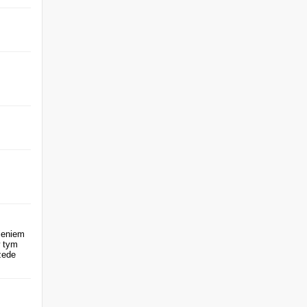
ieniem
w tym
zede