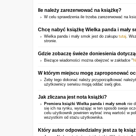
Ile należy zarezerwować na książkę?
W celu sprawdzenia ile trzeba zarezerwować na książ
Chcę nabyć książkę Wielka panda i mały s
Wielka panda i mały smok jest do zakupu
tutaj
. Wsz
stronie.
Gdzie zobaczę świeże doniesienia dotyczą
Bieżące wiadomości można obejrzeć w zakładce "
N
W którym miejscu mogę zaproponować ocen
Żeby tego dokonać należy przyporządkować należy
użytkownicy serwisu mogą oddać swój głos.
Jak zliczana jest nota książki?
Premiera książki Wielka panda i mały smok
nie d
się ich na rynku, wyrażając w ten sposób swoje oc
celu użytkownik powinien wybrać inną wartość w pol
wszystkim od stażu użytkownika.
Który autor odpowiedzialny jest za tę ksią