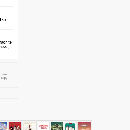
iknij
mach tej
 nową
 U nas
 klipy