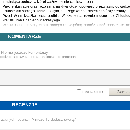
Inspirująca podróż, w której ważny jest nie cel, lecz droga.
Piękne ilustracje oraz rozpisana na dwa głosy opowieść o przyjaźni, odwadze
czułości dla samego siebie... i o tym, dlaczego warto czasem napić się herbaty.
Przed Wami książka, która podbije Wasze serca równie mocno, jak Chłopiec
kret, lis i koń Charliego Mackesy'ego.
Wielka Panda i Mały Smok podejmują wspólną podróż, choć dobrze się ni
znają. Szybko gubią drogę – jak wielu z nas w życiu – ale wiedzą, że stracenie 
oczu celu często pozwala dostrzec wspaniałości, których zazwyczaj ni
KOMENTARZE
zauważamy. Dlatego z radością błądzą, odkrywają nieznane miejsca i dyskutuj
o tym, co w życiu najważniejsze.
"Wielka Panda i Mały Smok" to książka, w której znajdą mądrość czytelnicy 
Nie ma jeszcze komentarzy
różnym wieku – od dzieci, przed którymi świat stoi otworem, do dorosłych, któryc
podziel się swoją opinią na temat tej premiery!
życie często zmusza do radykalnych zmian.
Poczucie humoru i mądrość Wielkiej Pandy i Małego Smoka przemówią d
każdego z nas.
Powyższy opis pochodzi od wydawcy.
Zatwier
Zawiera spoiler
RECENZJE
 żadnych recenzji. A może Ty dodasz swoją?
NOWA KSIĄŻKA JAME