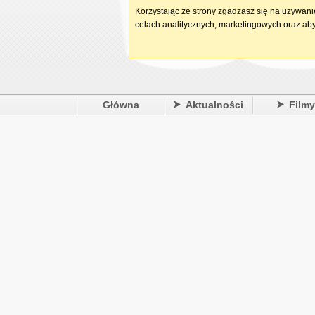
Korzystając ze strony zgadzasz się na używan
celach analitycznych, marketingowych oraz aby
Główna
Aktualności
Film