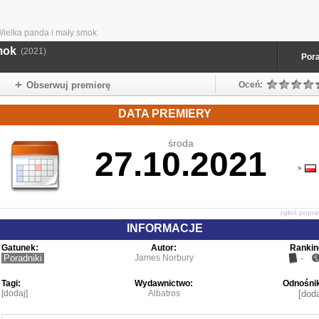
ielka panda i mały smok
mok
(2021)
Pora
Obserwuj premierę
Oceń:
DATA PREMIERY
środa
27.10.2021
zgłoś popr
INFORMACJE
Gatunek:
Autor:
Rankin
Poradniki
James Norbury
-
Tagi:
Wydawnictwo:
Odnośnik
[dodaj]
Albatros
[doda