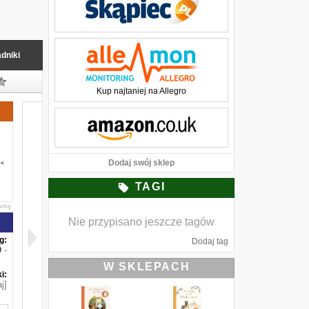
dniki
Kup najtaniej na Allegro
Dodaj swój sklep
TAGI
awkę
Nie przypisano jeszcze tagów
g:
Dodaj tag
-
W SKLEPACH
i:
j]