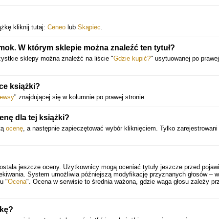
kę kliknij tutaj:
Ceneo
lub
Skąpiec
.
mok. W którym sklepie można znaleźć ten tytuł?
ystkie sklepy można znaleźć na liście "
Gdzie kupić?
" usytuowanej po prawej
ce książki?
ewsy
" znajdującej się w kolumnie po prawej stronie.
ę dla tej książki?
tą
ocenę
, a następnie zapieczętować wybór kliknięciem. Tylko zarejestrowani
ostała jeszcze oceny. Użytkownicy mogą oceniać tytuły jeszcze przed pojaw
zekiwania. System umożliwia późniejszą modyfikację przyznanych głosów – 
u "
Ocena
". Ocena w serwisie to średnia ważona, gdzie waga głosu zależy pr
żkę?