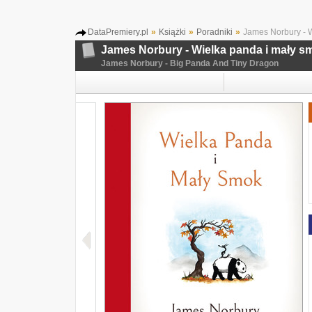
DataPremiery.pl
»
Książki
»
Poradniki
»
James Norbury - W
James Norbury - Wielka panda i mały s
James Norbury - Big Panda And Tiny Dragon