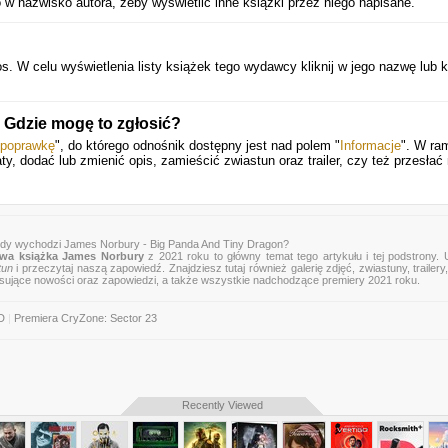
 w nazwisko autora, żeby wyświetlić inne książki przez niego napisane.
s. W celu wyświetlenia listy książek tego wydawcy kliknij w jego nazwę lub kl
 Gdzie mogę to zgłosić?
 poprawkę
", do którego odnośnik dostępny jest nad polem "
Informacje
". W ra
ty, dodać lub zmienić opis, zamieścić zwiastun oraz trailer, czy też przesłać
edy wychodzi James Norbury - Big Panda And Tiny Dragon?
wa książka James Norbury
z 2021 roku to główny temat tego artykułu i tej podstrony.
tun
i przeczytaj naszą zapowiedź. Znajdziesz tutaj również galerię zdjęć, zwiastuny, trailery,
esujące nowości oraz zapowiedzi, a także wszystkie nadchodzące premiery 2021 roku.
D
|
Premiera CryZone: Sector 23
Recently Viewed