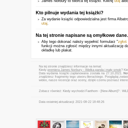
James Norbury to twórca tej książki. Kliknij
utaj
albo
Kto pilnuje wydania tej książki?
Za wydanie książki odpowiedzialna jest firma Albatro
utaj
.
Na tej stronie napisane są omyłkowe dane.
Aby tego dokonać należy wypełnić formularz "
zgłoś
funkcji można zgłosić między innymi aktualizację da
okładkę lub plakat.
Na tej stronie znajdziesz informacje na temat:
Kiedy
premiera James Norbury - Wielka panda i mały smok
? Ki
Data wydania książki zaplanowana została na 27.10.2021.
No
znajdziesz fragmenty tego utworu literackiego. Pooglądaj
zwias
wideo, nasze recenzje oraz oceny, dzięki czemu poznasz inter
Zobacz również:
Kiedy wychodzi Faethom - [New Album]?
|
WiL
Data ostatniej aktualizacji:
2021-08-22 18:48:26