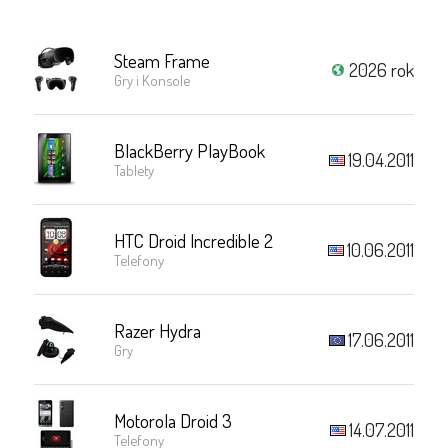
Steam Frame
2026 rok
Gry i Konsole
BlackBerry PlayBook
19.04.2011
Tablety
HTC Droid Incredible 2
10.06.2011
Telefony
Razer Hydra
17.06.2011
Gry
Motorola Droid 3
14.07.2011
Telefony