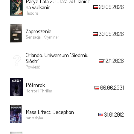
Paryż. Lata 20 - lata 30. Taniec
29.09.2026
na wulkanie
Historia
Zaproszenie
30.09.2026
Sensacja i Kryminał
Orlando. Uniwersum "Siedmiu
12.11.2026
Sióstr"
Powieść
Półmrok
06.06.2031
Horror i Thriller
Mass Effect: Deception
31.01.2012
Fantastyka