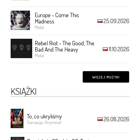
Europe - Come This
25.09.2026
Madness
Metal
Rebel Riot - The Good, The
11.10.2026
Bad And The Heavy
Metal
WIĘCEJ MUZYKI
KSIĄŻKI
To, co ukryliśmy
26.08.2026
Sensacja i Kryminał