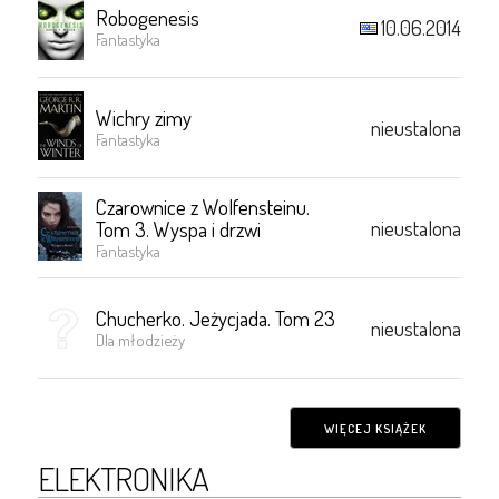
Robogenesis
10.06.2014
Fantastyka
Wichry zimy
nieustalona
Fantastyka
Czarownice z Wolfensteinu.
nieustalona
Tom 3. Wyspa i drzwi
Fantastyka
Chucherko. Jeżycjada. Tom 23
nieustalona
Dla młodzieży
WIĘCEJ KSIĄŻEK
ELEKTRONIKA