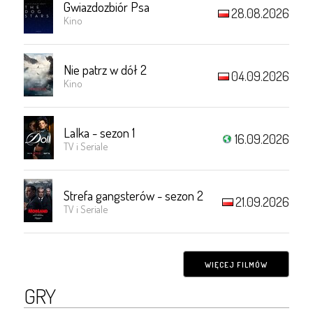
Gwiazdozbiór Psa
28.08.2026
Kino
Nie patrz w dół 2
04.09.2026
Kino
Lalka - sezon 1
16.09.2026
TV i Seriale
Strefa gangsterów - sezon 2
21.09.2026
TV i Seriale
WIĘCEJ FILMÓW
GRY