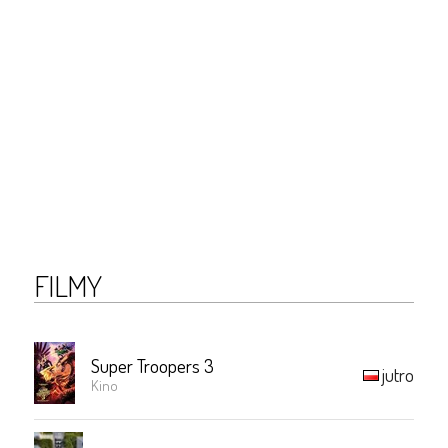
FILMY
Super Troopers 3
jutro
Kino