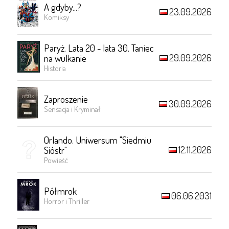
A gdyby...?
23.09.2026
Komiksy
Paryż. Lata 20 - lata 30. Taniec
29.09.2026
na wulkanie
Historia
Zaproszenie
30.09.2026
Sensacja i Kryminał
Orlando. Uniwersum "Siedmiu
12.11.2026
Sióstr"
Powieść
Półmrok
06.06.2031
Horror i Thriller