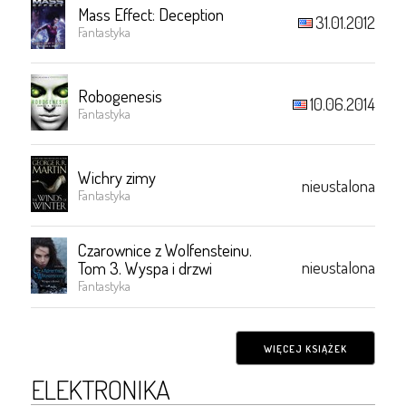
Mass Effect: Deception
31.01.2012
Fantastyka
Robogenesis
10.06.2014
Fantastyka
Wichry zimy
nieustalona
Fantastyka
Czarownice z Wolfensteinu.
nieustalona
Tom 3. Wyspa i drzwi
Fantastyka
WIĘCEJ KSIĄŻEK
ELEKTRONIKA