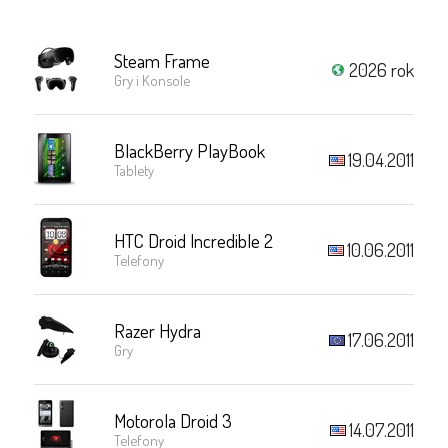
Steam Frame
2026 rok
Gry i Konsole
BlackBerry PlayBook
19.04.2011
Tablety
HTC Droid Incredible 2
10.06.2011
Telefony
Razer Hydra
17.06.2011
Gry
Motorola Droid 3
14.07.2011
Telefony