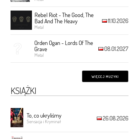
Rebel Riot - The Good, The
11.10.2026
Bad And The Heavy
Metal
Orden Ogan - Lords Of The
08.01.2027
Grave
Metal
WIĘCEJ MUZYKI
KSIĄŻKI
To, co ukryliśmy
26.08.2026
Sensacja i Kryminał