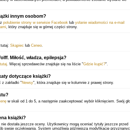
siążki innym osobom?
ez
polubienie strony w serwisie Facebook
lub
ysłanie wiadomości na e-mail
jami
, który znajduje się w górnej części strony.
 tutaj:
Skąpiec
lub
Ceneo
.
ff. Miłość, władza, epilepsja?
tutaj
. Więcej sprzedawców znajduje się na liście "
Gdzie kupić?
".
katy dotyczące książki?
 z zakładki "
Newsy
", która znajduje się w kolumnie z prawej strony.
ktu?
cenę
w skali od 1 do 5, a następnie zaakceptować wybór kliknięciem. Swój g
ena książki?
nie dostała jeszcze oceny. Użytkownicy mogą oceniać tytuły jeszcze przed
sób swoje oczekiwania. System umożliwia późniejszą modyfikację przyznany