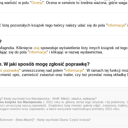
ną wartość w polu "
Ocena
". Ocena w serwisie to średnia ważona, gdzie waga
ć listę pozostałych książek tego twórcy należy udać się do pola "
Informacje
" 
?
Magnolia. Kliknięcie
utaj
spowoduje wyświetlenie listy innych książek od tego
ając się do pola "
Informacje
" i klikając w nazwę wydawnictwa.
e. W jaki sposób mogę zgłosić poprawkę?
oś poprawkę
" umieszczonej nad polem "
Informacje
". W ramach tej funkcji mo
zmienić opis, zamieścić zwiastun oraz trailer, czy też przesłać nową okładkę 
a
? Kiedy wychodzi Iza Maciejewska - Wolff. Miłość, władza, epilepsja?
wa książka Iza Maciejewska
z 2021 roku to główny temat tego artykułu i tej podstrony.
tun
i przeczytaj naszą zapowiedź. Znajdziesz tutaj również galerię zdjęć, zwiastuny, trailery,
esujące nowości oraz zapowiedzi, a także wszystkie nadchodzące premiery 2021 roku.
Extrovert - [New Album]?
|
Kiedy wychodzi Diuna: Część trzecia?