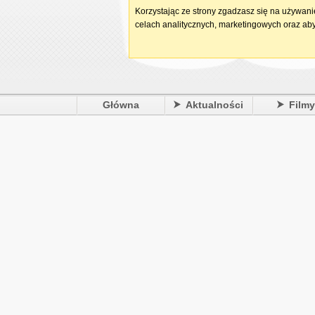
Korzystając ze strony zgadzasz się na używan
celach analitycznych, marketingowych oraz aby
Główna
Aktualności
Film