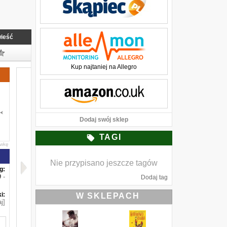
ieść
Kup najtaniej na Allegro
Dodaj swój sklep
TAGI
awkę
Nie przypisano jeszcze tagów
g:
-
Dodaj tag
i:
W SKLEPACH
j]