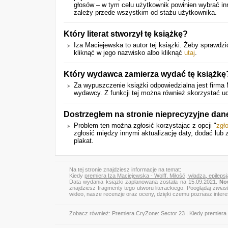
głosów – w tym celu użytkownik powinien wybrać in
zależy przede wszystkim od stażu użytkownika.
Który literat stworzył tę książkę?
Iza Maciejewska to autor tej książki. Żeby sprawdzi
kliknąć w jego nazwisko albo kliknąć
utaj
.
Który wydawca zamierza wydać tę książkę
Za wypuszczenie książki odpowiedzialna jest firma 
wydawcy. Z funkcji tej można również skorzystać ud
Dostrzegłem na stronie nieprecyzyjne dan
Problem ten można zgłosić korzystając z opcji "
zgł
zgłosić między innymi aktualizację daty, dodać lub 
plakat.
Na tej stronie znajdziesz informacje na temat:
Kiedy
premiera Iza Maciejewska - Wolff. Miłość, władza, epilepsj
Data wydania książki zaplanowana została na 15.09.2021.
No
znajdziesz fragmenty tego utworu literackiego. Pooglądaj
zwias
wideo, nasze recenzje oraz oceny, dzięki czemu poznasz inter
Zobacz również:
Premiera CryZone: Sector 23
|
Kiedy premiera 