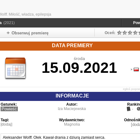
olff. Miłość, władza, epilepsja
a
(2021)
Pow
Obserwuj premierę
Oceń:
DATA PREMIERY
środa
15.09.2021
zgłoś popr
INFORMACJE
Gatunek:
Autor:
Rankin
Powieść
Iza Maciejewska
-
Tagi:
Wydawnictwo:
Odnośnik
[dodaj]
Magnolia
[doda
Aleksander Wolff. Olek. Kawał drania z dziurą zamiast serca.