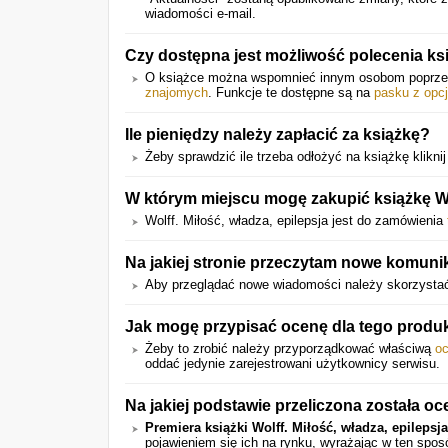
wiadomości e-mail.
Czy dostępna jest możliwość polecenia k
O książce można wspomnieć innym osobom poprz
znajomych
. Funkcje te dostępne są na
pasku z opc
Ile pieniędzy należy zapłacić za książkę?
Żeby sprawdzić ile trzeba odłożyć na książkę kliknij
W którym miejscu mogę zakupić książkę Wol
Wolff. Miłość, władza, epilepsja jest do zamówienia
Na jakiej stronie przeczytam nowe komuni
Aby przeglądać nowe wiadomości należy skorzystać
Jak mogę przypisać ocenę dla tego produ
Żeby to zrobić należy przyporządkować właściwą
o
oddać jedynie zarejestrowani użytkownicy serwisu.
Na jakiej podstawie przeliczona została oc
Premiera książki Wolff. Miłość, władza, epilepsja
pojawieniem się ich na rynku, wyrażając w ten spo