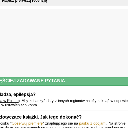
Napisz pierwszą recenzję
ĘŚCIEJ ZADAWANE PYTANIA
władza, epilepsja?
ra w Polsce
).
Aby zobaczyć daty z innych regionów należy kliknąć w odpowie
 w ustawieniach konta.
dotyczące książki. Jak tego dokonać?
cisku "
Obserwuj premierę
" znajdującego się na
pasku z opcjami
. Na stronie
 zaszły w obserwowanych premierach, a powiadomienie zostanie wysłane we