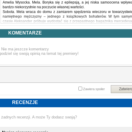
Amelia Wysocka. Mela. Boryka się z epilepsją, a jej niska samoocena wpływ
bardzo niekorzystnie na poczucie własnej wartości.
Sobota. Mela wraca do domu z zamiarem spędzenia wieczoru w towarzystwi
namiętnego mężczyzny – jednego z książkowych bohaterów. W tym samy
czasie Aleksander próbuje wydostać się z przepastnego bagażnika mercedesa
do którego wpakowała go żądna zemsty kobieta. Nie osobiście.
Skorzystała z uprzejmości znajomych opryszków. To miała być jego ostatni
KOMENTARZE
podróż.
Dynamiczna, pełna zwrotów akcji opowieść o kobiecie i mężczyźnie, którz
pochodzą z dwóch różnych światów. Co się stanie, gdy na siebie wpadną?
Nie ma jeszcze komentarzy
Powyższy opis pochodzi od wydawcy.
podziel się swoją opinią na temat tej premiery!
Zatwier
Zawiera spoiler
RECENZJE
 żadnych recenzji. A może Ty dodasz swoją?
NOWA KSIĄŻKA IZA MACIEJEWSKA 