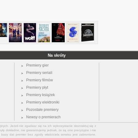
Na skróty
Premiery gier
Premiery seriali
Premiery filmów
Premiery płyt
Premiery książek
Premiery elektroniki
Pozostałe premiery
Newsy o premierach
jnych. Jeżeli nie zgadasz się na ich wykorzystanie skontaktuj się z
yły dokładne, nie gwarantujemy jednak, że są one precyzyjne i nie
bazy dat premier bez zgody właściciela serwisu jest zabronione.