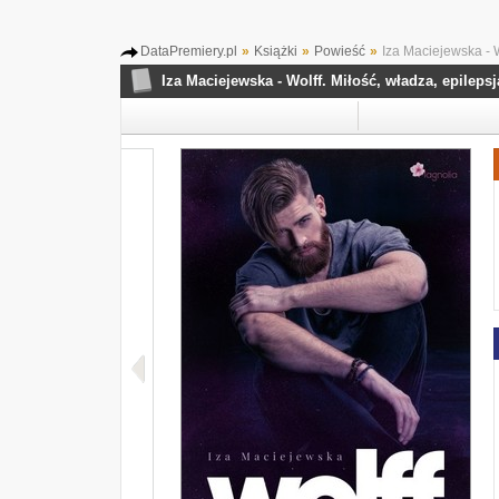
DataPremiery.pl
»
Książki
»
Powieść
»
Iza Maciejewska - W
Iza Maciejewska - Wolff. Miłość, władza, epilepsj