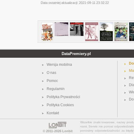
Data ostatniej aktualizacji:
2021-09-11 23:32:22
DataPremiery.pl
Do
Wersja mobilna
Ma
O nas
Re
Pomoc
Dl
Regulamin
Wi
Polityka Prywatności
Do
Polityka Cookies
Kontakt
Wszelkie znaki towarowe, nazwy produkt
nami. Serwis nie ponosi odpowiedzialn
ponosimy odpowiedzialności za błędy 
© 2011-2026
Lonbit