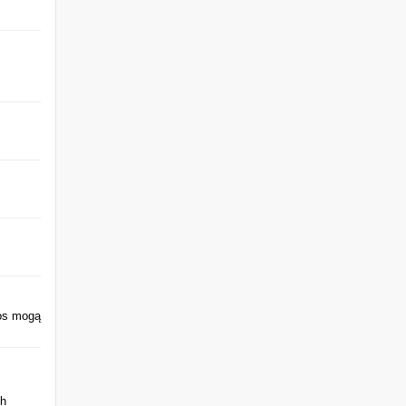
łos mogą
ch