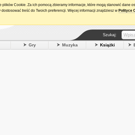
ie plików Cookie. Za ich pomocą zbieramy informacje, które mogą stanowić dane o
15. urodziny DataPremiery.pl
 dostosować treść do Twoich preferencji. Więcej informacji znajdziesz w
Polityce 
Szukaj:
y
Gry
Muzyka
Książki