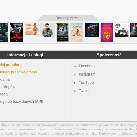
Recently Viewed
Informacje i usługi
Społeczność
daj premierę
Facebook
teriały prasowe/promo
Instagram
klama
YouTube
a sklepów
Twitter
dgety
stęp do bazy danych (API)
ów i okładki należą do ich prawowitych właścicieli i są publikowane jedynie w celach informacy
ości za treść komentarzy umieszczonych na stronie. Dokładamy starań, aby zamieszczone daty b
powstałe w wyniku wykorzystania potencjalnie niepoprawnych dat. Kopiowane i publikowanie 