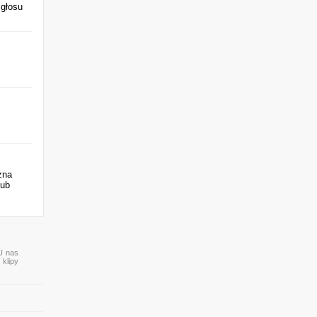
 głosu
i
żna
lub
 U nas
 klipy