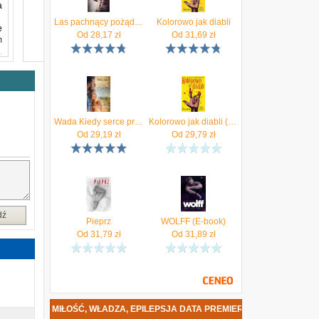
a
Las pachnący pożądaniem
Kolorowo jak diabli
e
Od
28,17
zł
Od
31,69
zł
m
,
a
y
Wada Kiedy serce przestaje bić Iza Maciejewska
Kolorowo jak diabli (E-book)
Od
29,19
zł
Od
29,79
zł
dź
Pieprz
WOLFF (E-book)
Od
31,79
zł
Od
31,89
zł
- WOLFF. MIŁOŚĆ, WŁADZA, EPILEPSJA DATA PREMIERY