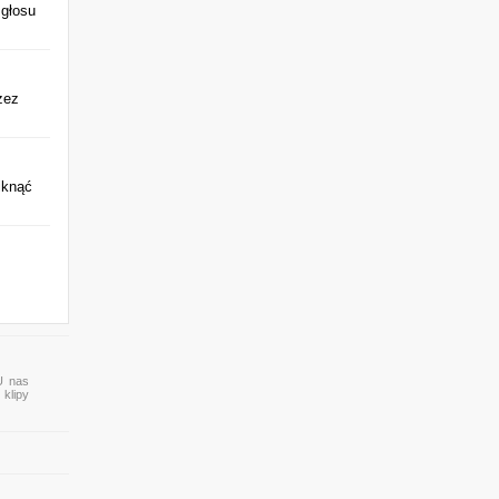
 głosu
zez
iknąć
 U nas
 klipy