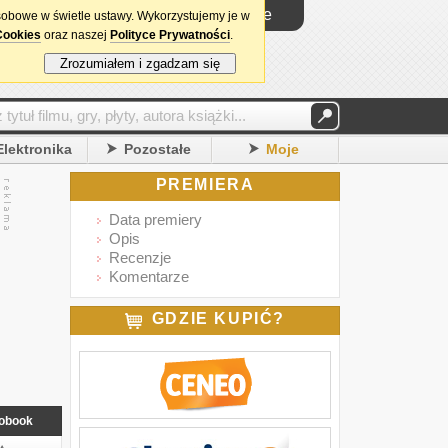
Logowanie
sobowe w świetle ustawy. Wykorzystujemy je w
Cookies
oraz naszej
Polityce Prywatności
.
Zrozumiałem i zgadzam się
Elektronika
Pozostałe
Moje
PREMIERA
Data premiery
Opis
Recenzje
Komentarze
GDZIE KUPIĆ?
obook