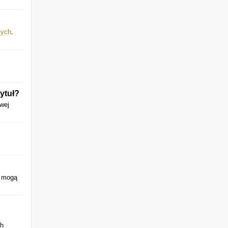
mych
.
ytuł?
wej
s mogą
ch