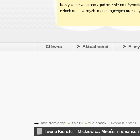
Korzystając ze strony zgadzasz się na używan
celach analitycznych, marketingowych oraz aby
Główna
Aktualności
Film
DataPremiery.pl
»
Książki
»
Audiobook
»
Iwona Kienzler - 
Iwona Kienzler - Mickiewicz. Miłości i romanse
(