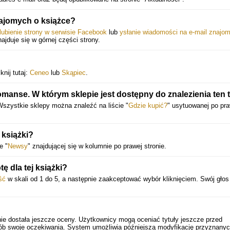
najomych o książce?
lubienie strony w serwisie Facebook
lub
ysłanie wiadomości na e-mail znajo
najduje się w górnej części strony.
knij tutaj:
Ceneo
lub
Skąpiec
.
omanse. W którym sklepie jest dostępny do znalezienia ten t
Wszystkie sklepy można znaleźć na liście "
Gdzie kupić?
" usytuowanej po pra
 książki?
e "
Newsy
" znajdującej się w kolumnie po prawej stronie.
 dla tej książki?
ść
w skali od 1 do 5, a następnie zaakceptować wybór kliknięciem. Swój gło
ie dostała jeszcze oceny. Użytkownicy mogą oceniać tytuły jeszcze przed
sób swoje oczekiwania. System umożliwia późniejszą modyfikację przyznany