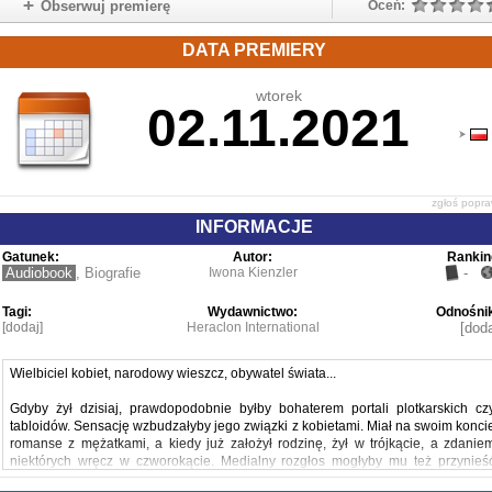
Obserwuj premierę
Oceń:
DATA PREMIERY
wtorek
02.11.2021
zgłoś popr
INFORMACJE
Gatunek:
Autor:
Rankin
Audiobook
,
Biografie
Iwona Kienzler
-
Tagi:
Wydawnictwo:
Odnośnik
[dodaj]
Heraclon International
[doda
Wielbiciel kobiet, narodowy wieszcz, obywatel świata...
Gdyby żył dzisiaj, prawdopodobnie byłby bohaterem portali plotkarskich cz
tabloidów. Sensację wzbudzałyby jego związki z kobietami. Miał na swoim konci
romanse z mężatkami, a kiedy już założył rodzinę, żył w trójkącie, a zdanie
niektórych wręcz w czworokącie. Medialny rozgłos mogłyby mu też przynieś
przynależność do towiańczyków czy kontrowersyjne poglądy, zwłaszcza że do ic