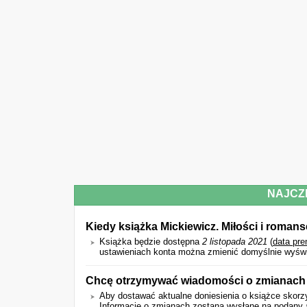
NAJCZ
Kiedy książka Mickiewicz. Miłości i romans
Książka będzie dostępna
2 listopada 2021
(
data pre
ustawieniach konta można zmienić domyślnie wyświet
Chcę otrzymywać wiadomości o zmianach d
Aby dostawać aktualne doniesienia o książce skorzy
Informacje o zmianach zostaną wysłane na podany a