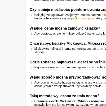
Czy istnieje możliwość poinformowania z
Książkę zasugerować znajomym można poprzez
po
Funkcje te znajdują się na
pasku z opcjami
, który z
W jakiej cenie można zamówić książkę?
Aby dowiedzieć się ile należy odłożyć na książkę kli
Chcę nabyć książkę Mickiewicz. Miłości i r
Mickiewicz. Miłości i romanse można dostać
tutaj
. 
stronie.
Gdzie zobaczę najnowsze wieści odnośnie
Najnowsze wiadomości można sprawdzić w zakładc
W jaki sposób można przyporządkować notę
Aby ocenić książkę trzeba wskazać właściwą
warto
oddać jedynie zarejestrowani użytkownicy serwisu.
Jaką metodą wyliczona została ocena?
Premiera książki Mickiewicz. Miłości i romanse
n
pojawieniem się ich na rynku, wyrażając w ten spo