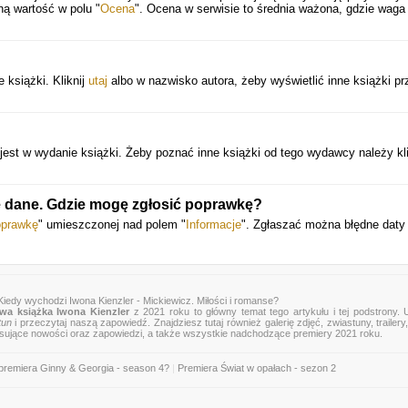
ną wartość w polu "
Ocena
". Ocena w serwisie to średnia ważona, gdzie waga
 książki. Kliknij
utaj
albo w nazwisko autora, żeby wyświetlić inne książki pr
est w wydanie książki. Żeby poznać inne książki od tego wydawcy należy kl
e dane. Gdzie mogę zgłosić poprawkę?
oprawkę
" umieszczonej nad polem "
Informacje
". Zgłaszać można błędne daty
Kiedy wychodzi Iwona Kienzler - Mickiewicz. Miłości i romanse?
wa książka Iwona Kienzler
z 2021 roku to główny temat tego artykułu i tej podstrony.
tun
i przeczytaj naszą zapowiedź. Znajdziesz tutaj również galerię zdjęć, zwiastuny, trailery,
esujące nowości oraz zapowiedzi, a także wszystkie nadchodzące premiery 2021 roku.
premiera Ginny & Georgia - season 4?
|
Premiera Świat w opałach - sezon 2