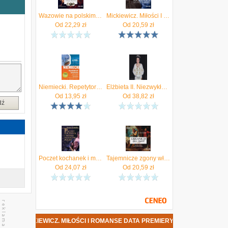
o
d
Wazowie na polskim tronie audiobook Iwona Kienzler
Mickiewicz. Miłości I Romanse, Iwona Kienzler (Audiobook)
Od
22,29
zł
Od
20,59
zł
a
y
i
Niemiecki. Repetytorium leksykalne - Iwona Kienzler (E-book)
Elżbieta II. Niezwykła królowa Iwona Kienzler (Audiobook)
ą
Od
13,95
zł
Od
38,82
zł
i
dź
Poczet kochanek i metres... Iwona Kienzler
Tajemnicze zgony władców audiobook Iwona Kienzler
Od
24,07
zł
Od
20,59
zł
ER - MICKIEWICZ. MIŁOŚCI I ROMANSE DATA PREMIERY