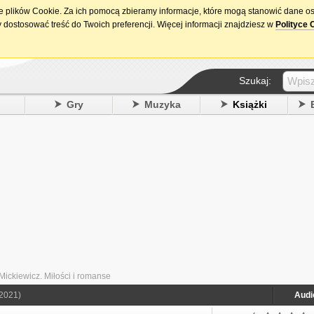
ie plików Cookie. Za ich pomocą zbieramy informacje, które mogą stanowić dane o
15. urodziny DataPremiery.pl
 dostosować treść do Twoich preferencji. Więcej informacji znajdziesz w
Polityce 
Szukaj:
y
Gry
Muzyka
Książki
Mickiewicz. Miłości i romanse
2021)
Audi