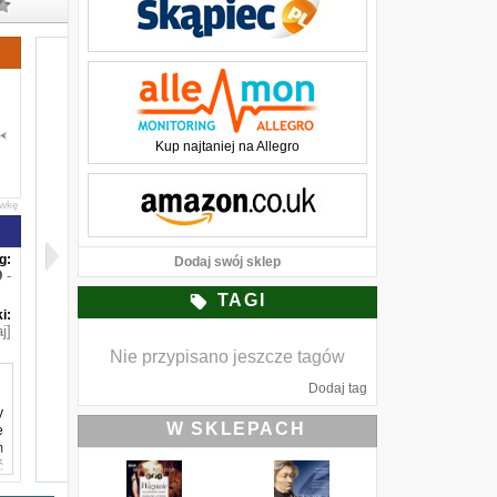
Kup najtaniej na Allegro
awkę
g:
Dodaj swój sklep
-
TAGI
i:
j]
Nie przypisano jeszcze tagów
Dodaj tag
y
W SKLEPACH
e
m
ć
h