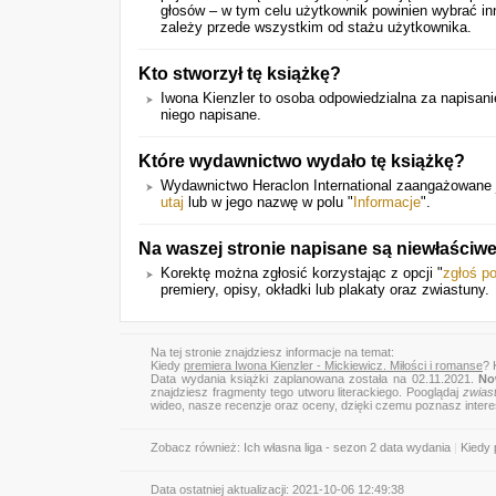
głosów – w tym celu użytkownik powinien wybrać in
zależy przede wszystkim od stażu użytkownika.
Kto stworzył tę książkę?
Iwona Kienzler to osoba odpowiedzialna za napisanie
niego napisane.
Które wydawnictwo wydało tę książkę?
Wydawnictwo Heraclon International zaangażowane j
utaj
lub w jego nazwę w polu "
Informacje
".
Na waszej stronie napisane są niewłaściw
Korektę można zgłosić korzystając z opcji "
zgłoś p
premiery, opisy, okładki lub plakaty oraz zwiastuny.
Na tej stronie znajdziesz informacje na temat:
Kiedy
premiera Iwona Kienzler - Mickiewicz. Miłości i romanse
? 
Data wydania książki zaplanowana została na 02.11.2021.
No
znajdziesz fragmenty tego utworu literackiego. Pooglądaj
zwias
wideo, nasze recenzje oraz oceny, dzięki czemu poznasz inter
Zobacz również:
Ich własna liga - sezon 2 data wydania
|
Kiedy 
Data ostatniej aktualizacji:
2021-10-06 12:49:38