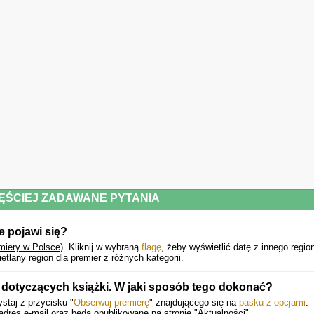
ĘŚCIEJ ZADAWANE PYTANIA
e pojawi się?
miery w Polsce
).
Kliknij w wybraną
flagę
, żeby wyświetlić datę z innego regio
lany region dla premier z różnych kategorii.
otyczących książki. W jaki sposób tego dokonać?
staj z przycisku "
Obserwuj premierę
" znajdującego się na
pasku z opcjami
.
dres e-mail oraz będą opublikowane na stronie "Aktualności".