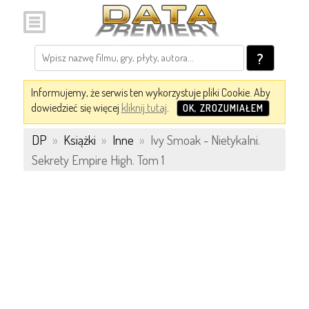
?
Informujemy, że serwis ten wykorzystuje pliki Cookie. Aby
dowiedzieć się więcej
kliknij tutaj
.
OK, ZROZUMIAŁEM
DP
»
Książki
»
Inne
»
Ivy Smoak - Nietykalni.
Sekrety Empire High. Tom 1