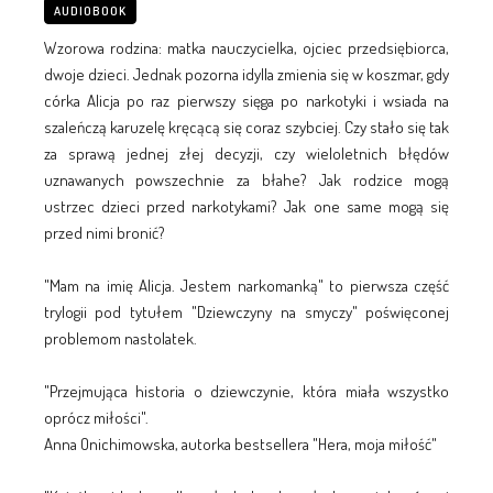
AUDIOBOOK
Wzorowa rodzina: matka nauczycielka, ojciec przedsiębiorca,
dwoje dzieci. Jednak pozorna idylla zmienia się w koszmar, gdy
córka Alicja po raz pierwszy sięga po narkotyki i wsiada na
szaleńczą karuzelę kręcącą się coraz szybciej. Czy stało się tak
za sprawą jednej złej decyzji, czy wieloletnich błędów
uznawanych powszechnie za błahe? Jak rodzice mogą
ustrzec dzieci przed narkotykami? Jak one same mogą się
przed nimi bronić?
"Mam na imię Alicja. Jestem narkomanką" to pierwsza część
trylogii pod tytułem "Dziewczyny na smyczy" poświęconej
problemom nastolatek.
"Przejmująca historia o dziewczynie, która miała wszystko
oprócz miłości".
Anna Onichimowska, autorka bestsellera "Hera, moja miłość"