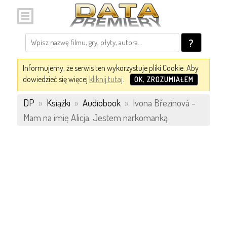
?
Informujemy, że serwis ten wykorzystuje pliki Cookie. Aby
dowiedzieć się więcej
kliknij tutaj
.
OK, ZROZUMIAŁEM
DP
»
Książki
»
Audiobook
»
Ivona Březinová -
Mam na imię Alicja. Jestem narkomanką