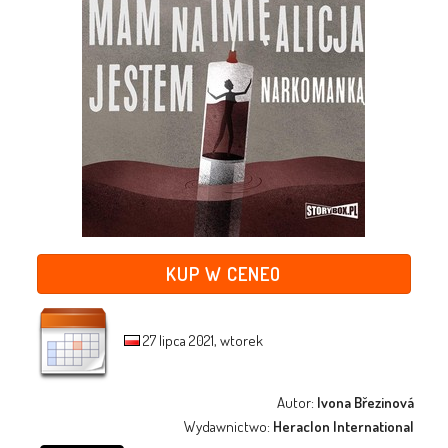
KUP W CENEO
27 lipca 2021, wtorek
Autor:
Ivona Březinová
Wydawnictwo:
Heraclon International