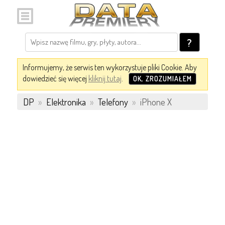
?
Informujemy, że serwis ten wykorzystuje pliki Cookie. Aby
dowiedzieć się więcej
kliknij tutaj
.
OK, ZROZUMIAŁEM
DP
»
Elektronika
»
Telefony
»
iPhone X