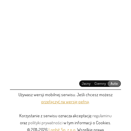
Jasny
Ciemny
Auto
Używasz wersji mobilnej serwisu. Jeśli chcesz możesz
przełączyć na wersję pełną
.
Korzystanie z serwisu oznacza akceptację
regulaminu
oraz
polityki prywatności
w tym informacji o Cookies.
© 2011-2026
Lonbit Sp. z o.o.
Wszelkie prawa