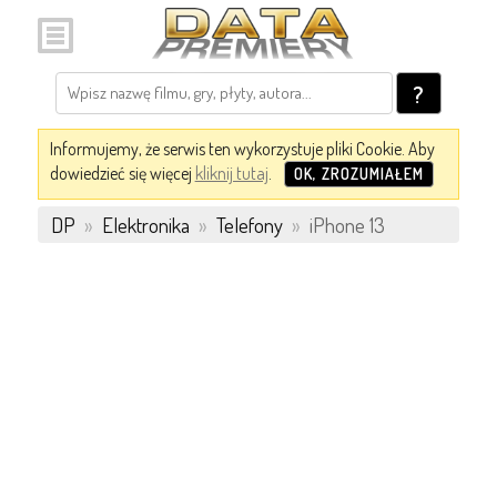
?
Informujemy, że serwis ten wykorzystuje pliki Cookie. Aby
dowiedzieć się więcej
kliknij tutaj
.
OK, ZROZUMIAŁEM
DP
»
Elektronika
»
Telefony
»
iPhone 13