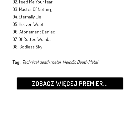
02. Feed Me Your Fear
03. Master Of Nothing
04. Eternally Lie
05. Heaven Wept
06. Atonement Denied
07. Of Rotted Wombs
08. Godless Sky
Tagi
:
Technical death metal
,
Melodic Death Metal
ZOBACZ WIĘCEJ PREMIER...