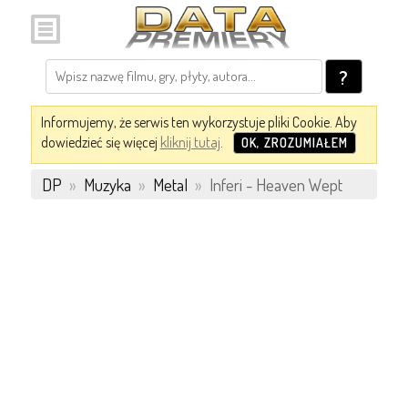
?
Informujemy, że serwis ten wykorzystuje pliki Cookie. Aby
dowiedzieć się więcej
kliknij tutaj
.
OK, ZROZUMIAŁEM
DP
»
Muzyka
»
Metal
»
Inferi - Heaven Wept