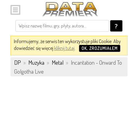
?
Informujemy, że serwis ten wykorzystuje pliki Cookie. Aby
dowiedzieć się więcej
kliknij tutaj
.
OK, ZROZUMIAŁEM
DP
»
Muzyka
»
Metal
»
Incantation - Onward To
Golgotha Live