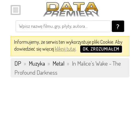
?
Informujemy, że serwis ten wykorzystuje pliki Cookie. Aby
dowiedzieć się więcej
kliknij tutaj
.
OK, ZROZUMIAŁEM
DP
»
Muzyka
»
Metal
»
In Malice's Wake - The
Profound Darkness