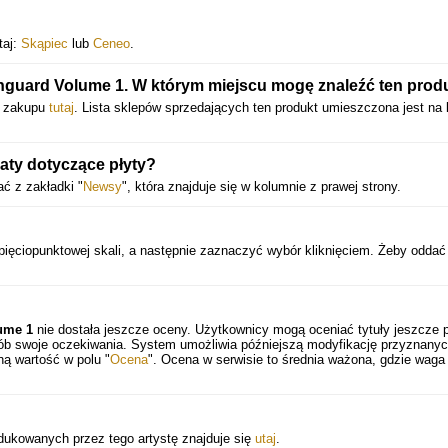
taj:
Skąpiec
lub
Ceneo
.
anguard Volume 1. W którym miejscu mogę znaleźć ten prod
do zakupu
tutaj
. Lista sklepów sprzedających ten produkt umieszczona jest na l
aty dotyczące płyty?
ć z zakładki "
Newsy
", która znajduje się w kolumnie z prawej strony.
ięciopunktowej skali, a następnie zaznaczyć wybór kliknięciem. Żeby oddać
lume 1
nie dostała jeszcze oceny. Użytkownicy mogą oceniać tytuły jeszcze 
sób swoje oczekiwania. System umożliwia późniejszą modyfikację przyznany
ną wartość w polu "
Ocena
". Ocena w serwisie to średnia ważona, gdzie waga
odukowanych przez tego artystę znajduje się
utaj
.