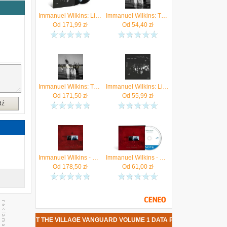
n
i
Immanuel Wilkins: Live At The Village Vanguard Vol. 1 (2xWinyl)
Immanuel Wilkins: The 7th Hand [CD]
Od
171,99
zł
Od
54,40
zł
Immanuel Wilkins: The 7th Hand [Winyl]
Immanuel Wilkins: Live At The Village Vanguard Vol. 1 (CD)
Od
171,50
zł
Od
55,99
zł
dź
Immanuel Wilkins - Blues Blood (2xWinyl)
Immanuel Wilkins - Blues Blood (CD)
Od
178,50
zł
Od
61,00
zł
VE AT THE VILLAGE VANGUARD VOLUME 1 DATA PREMIERY