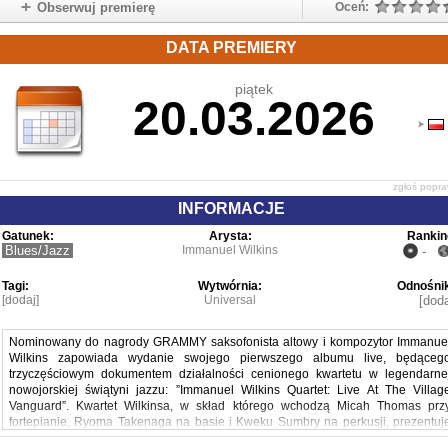
Obserwuj premierę
Oceń:
DATA PREMIERY
piątek
20.03.2026
zgłoś popr
INFORMACJE
Gatunek:
Arysta:
Rankin
Blues/Jazz
Immanuel Wilkins
-
Tagi:
Wytwórnia:
Odnośnik
[dodaj]
Universal
[doda
Nominowany do nagrody GRAMMY saksofonista altowy i kompozytor Immanue
Wilkins zapowiada wydanie swojego pierwszego albumu live, będąceg
trzyczęściowym dokumentem działalności cenionego kwartetu w legendarne
nowojorskiej świątyni jazzu: ”Immanuel Wilkins Quartet: Live At The Villag
Vanguard”. Kwartet Wilkinsa, w skład którego wchodzą Micah Thomas prz
fortepianie, Ryoma Takenaga na basie i Kweku Sumbry na perkusji, prezentuj
oryginalne kompozycje Wilkinsa w sali przesyconej historią jazzu, sprawiając, ż