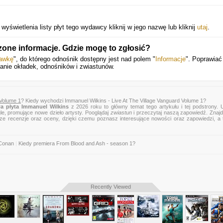
świetlenia listy płyt tego wydawcy kliknij w jego nazwę lub kliknij
utaj
.
zone informacje. Gdzie mogę to zgłosić?
rawkę
", do którego odnośnik dostępny jest nad polem "
Informacje
". Poprawia
danie okładek, odnośników i zwiastunów.
 Volume 1
? Kiedy wychodzi Immanuel Wilkins - Live At The Village Vanguard Volume 1?
a płyta Immanuel Wilkins
z 2026 roku to główny temat tego artykułu i tej podstrony. 
gle, promujące nowe dzieło artysty. Pooglądaj
zwiastun
i przeczytaj naszą zapowiedź. Znajd
, nasze recenzje oraz oceny, dzięki czemu poznasz interesujące nowości oraz zapowiedzi, a
 Conan
|
Kiedy premiera From Blood and Ash - season 1?
Recently Viewed