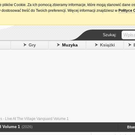
ie plików Cookie. Za ich pomocą zbieramy informacje, które mogą stanowić dane o
15. urodziny DataPremiery.pl
 dostosować treść do Twoich preferencji. Więcej informacji znajdziesz w
Polityce 
Szukaj:
y
Gry
Muzyka
Książki
 - Live At The Village Vanguard Volume 1
rd Volume 1
(2026)
Blue