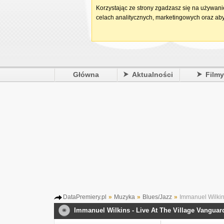
Korzystając ze strony zgadzasz się na używan
celach analitycznych, marketingowych oraz aby
Główna
Aktualności
Film
DataPremiery.pl
»
Muzyka
»
Blues/Jazz
»
Immanuel Wilkins
Immanuel Wilkins - Live At The Village Vangua