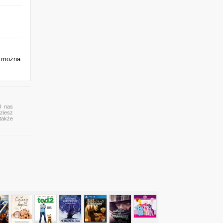
ć można
U nas
ziesz
 także