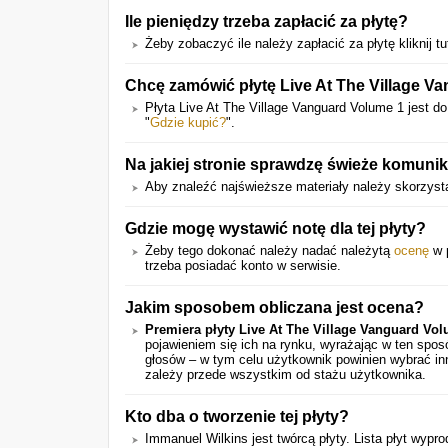
Ile pieniędzy trzeba zapłacić za płytę?
Żeby zobaczyć ile należy zapłacić za płytę kliknij tu
Chcę zamówić płytę Live At The Village V
Płyta Live At The Village Vanguard Volume 1 jest 
"
Gdzie kupić?
".
Na jakiej stronie sprawdzę świeże komunik
Aby znaleźć najświeższe materiały należy skorzysta
Gdzie mogę wystawić notę dla tej płyty?
Żeby tego dokonać należy nadać należytą
ocenę
w p
trzeba posiadać konto w serwisie.
Jakim sposobem obliczana jest ocena?
Premiera płyty Live At The Village Vanguard Vo
pojawieniem się ich na rynku, wyrażając w ten spo
głosów – w tym celu użytkownik powinien wybrać in
zależy przede wszystkim od stażu użytkownika.
Kto dba o tworzenie tej płyty?
Immanuel Wilkins jest twórcą płyty. Lista płyt wypr