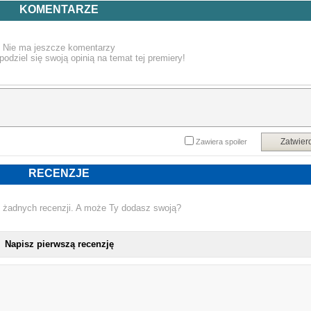
nazwisko Wilkinsa pojawia się na liście jazzowych gigantów takich jak Joh
KOMENTARZE
Coltrane, Sonny Rollins, Joe Henderson czy Bill Evans, którzy nagrywal
historyczne albumy w tych samych murach.
Nie ma jeszcze komentarzy
podziel się swoją opinią na temat tej premiery!
Tracklisting:
1. Warriors
2. Composition Ii
Zatwier
Zawiera spoiler
3. Charanam
RECENZJE
4. Eternal
 żadnych recenzji. A może Ty dodasz swoją?
Napisz pierwszą recenzję
NOWA PŁYTA IMMANUEL WILKINS - LI