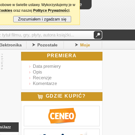
Logowanie
sobowe w świetle ustawy. Wykorzystujemy je w
Cookies
oraz naszej
Polityce Prywatności
.
Zrozumiałem i zgadzam się
Elektronika
Pozostałe
Moje
PREMIERA
Data premiery
Opis
Recenzje
Komentarze
GDZIE KUPIĆ?
s/Jazz