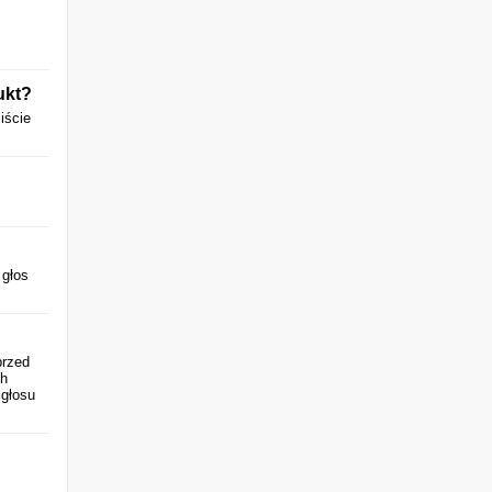
ukt?
iście
 głos
przed
ch
 głosu