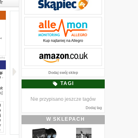
Kup najtaniej na Allegro
awkę
g:
Dodaj swój sklep
-
TAGI
i:
j]
Nie przypisano jeszcze tagów
l
Dodaj tag
o
j
W SKLEPACH
e
y
e
e