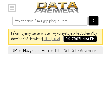
?
Informujemy, że serwis ten wykorzystuje pliki Cookie. Aby
dowiedzieć się więcej
kliknij tutaj
.
OK, ZROZUMIAŁEM
DP
»
Muzyka
»
Pop
»
Illit - Not Cute Anymore