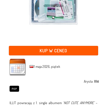
KUP W CENEO
1 maja 2026, piątek
Arysta:
Illit
POP
ILLIT powracają z 1. single albumem ‘
NOT CUTE ANYMORE
’
–