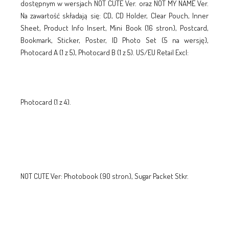
dostępnym w wersjach NOT CUTE Ver. oraz NOT MY NAME Ver.
Na zawartość składają się: CD, CD Holder, Clear Pouch, Inner
Sheet, Product Info Insert, Mini Book (16 stron), Postcard,
Bookmark, Sticker, Poster, ID Photo Set (5 na wersję),
Photocard A (1 z 5), Photocard B (1 z 5). US/EU Retail Excl:
Photocard (1 z 4).
NOT CUTE Ver: Photobook (90 stron), Sugar Packet Stkr.