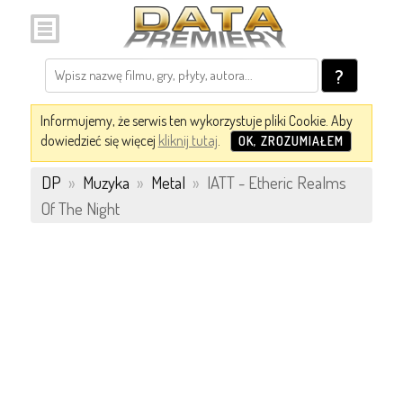
?
Informujemy, że serwis ten wykorzystuje pliki Cookie. Aby
dowiedzieć się więcej
kliknij tutaj
.
OK, ZROZUMIAŁEM
DP
»
Muzyka
»
Metal
»
IATT - Etheric Realms
Of The Night