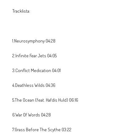
Tracklista:
1.Neurosymphony 04:28
2.Infinite Fear Jets 04:05
3.Conflict Medication 04:01
4.Deathless Wilds 04:36
5.The Ocean (feat. Hafdís Huld) 06:16
6.War Of Words 04:28
7.Grass Before The Scythe 03:22