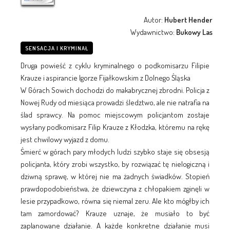
Autor:
Hubert Hender
Wydawnictwo:
Bukowy Las
SENSACJA I KRYMINAŁ
Druga powieść z cyklu kryminalnego o podkomisarzu Filipie
Krauze i aspirancie Igorze Fijałkowskim z Dolnego Śląska
W Górach Sowich dochodzi do makabrycznej zbrodni. Policja z
Nowej Rudy od miesiąca prowadzi śledztwo, ale nie natrafia na
ślad sprawcy. Na pomoc miejscowym policjantom zostaje
wysłany podkomisarz Filip Krauze z Kłodzka, któremu na rękę
jest chwilowy wyjazd z domu.
Śmierć w górach pary młodych ludzi szybko staje się obsesją
policjanta, który zrobi wszystko, by rozwiązać tę nielogiczną i
dziwną sprawę, w której nie ma żadnych świadków. Stopień
prawdopodobieństwa, że dziewczyna z chłopakiem zginęli w
lesie przypadkowo, równa się niemal zeru. Ale kto mógłby ich
tam zamordować? Krauze uznaje, że musiało to być
zaplanowane działanie. A każde konkretne działanie musi