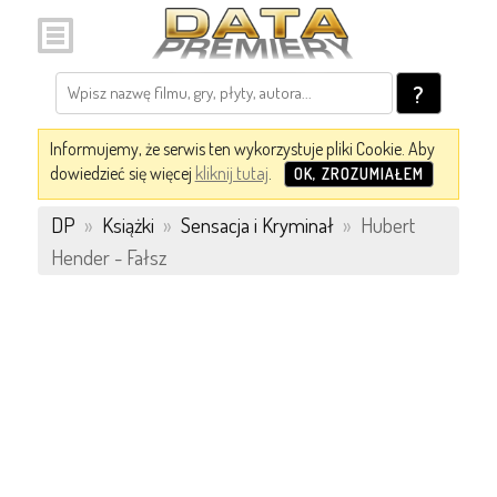
?
Informujemy, że serwis ten wykorzystuje pliki Cookie. Aby
dowiedzieć się więcej
kliknij tutaj
.
OK, ZROZUMIAŁEM
DP
»
Książki
»
Sensacja i Kryminał
»
Hubert
Hender - Fałsz